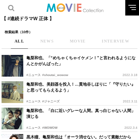
【 #連続ドラマW 正体 】
検索結果（10件）
ALL
NEWS
MOVIE
INTERVIEW
亀梨和也、「“めちゃくちゃイケメン！”と言われるようにな
んとかがんばった」
#ニュース
#shoutai_wowow
2022.3.18
亀梨和也、美顔器を投入！…貫地谷しほりに「『守りたい』
と思ってもらえるよう」
#ニュース
#ジャニーズ
2022.3.11
⻲梨和也、「白に近いグレーな人間。真っ白じゃない人間」
演じる
#ニュース
#WOWOW
2022.3.4
黒木瞳、亀梨和也は「オーラ消せない。だって素敵だから