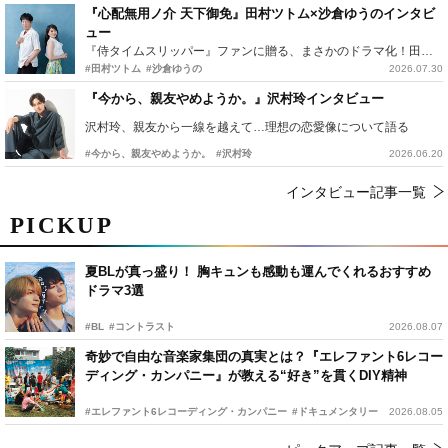
『心配無用ノ介 天下御免』田村ツトム×沙倉ゆうのインタビ
ュー
『侍タイムスリッパー』ファンに贈る、まさかのドラマ化！田村ツトム×沙倉ゆうのが語る『心配無用ノ介』撮影秘話
#田村ツトム
#沙倉ゆうの
2026.07.30
『今から、親友やめようか。』沢村玲インタビュー
沢村玲、親友から一線を越えて…理想の恋愛像について語る
#今から、親友やめようか。
#沢村玲
2026.06.20
インタビュー記事一覧
PICKUP
夏BLが真っ盛り！ 胸キュンも感動も運んでくれるおすすめ
ドラマ3選
#BL
#コントラスト
2026.08.07
奇妙で自由な音楽家集団の真実とは？『エレファント6レコー
ディング・カンパニー』が教える“好き”を貫くDIY精神
#エレファント6レコーディング・カンパニー
#ドキュメンタリー
2026.08.05