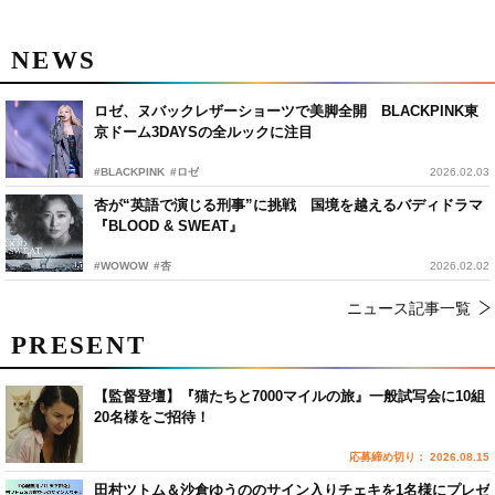
NEWS
ロゼ、ヌバックレザーショーツで美脚全開 BLACKPINK東
京ドーム3DAYSの全ルックに注目
#BLACKPINK
#ロゼ
2026.02.03
杏が“英語で演じる刑事”に挑戦 国境を越えるバディドラマ
『BLOOD & SWEAT』
#WOWOW
#杏
2026.02.02
ニュース記事一覧
PRESENT
【監督登壇】『猫たちと7000マイルの旅』一般試写会に10組
20名様をご招待！
応募締め切り： 2026.08.15
田村ツトム＆沙倉ゆうののサイン入りチェキを1名様にプレゼ