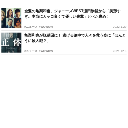
金髪の亀梨和也、ジャニーズWEST濵田崇裕から「美形す
ぎ。本当にカッコ良くて優しい先輩」とべた褒め！
#ニュース
#WOWOW
2022.1.20
⻲梨和也が脱獄囚に！ 逃げる途中で人々を救う姿に「ほんと
うに殺人犯？」
#ニュース
#WOWOW
2021.12.3