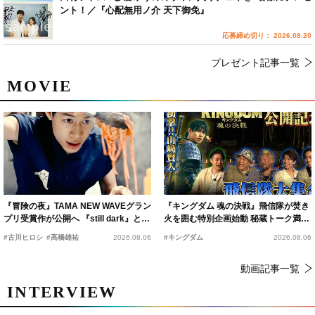
ント！／『心配無用ノ介 天下御免』
応募締め切り： 2026.08.20
プレゼント記事一覧
MOVIE
『冒険の夜』TAMA NEW WAVEグラン
『キングダム 魂の決戦』飛信隊が焚き
プリ受賞作が公開へ 『still dark』と同
火を囲む特別企画始動 秘蔵トーク満載
時上映決定
の“キングダムキャンプ”開催
#古川ヒロシ
#髙橋雄祐
2026.08.06
#キングダム
2026.08.06
動画記事一覧
INTERVIEW