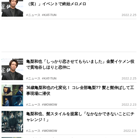
（笑）」イベントで終始メロメロ
#ニュース
#KAT-TUN
2022.2.25
亀梨和也「しっかり恋させてもらいました」金髪イケメン役
で貫地谷しほりと恋仲に
#ニュース
#KAT-TUN
2022.2.25
36歳亀梨和也の七変化！ コレ全部亀梨?? 髪と髭伸ばして工
事現場に潜伏
#ニュース
#WOWOW
2022.2.23
亀梨和也、髭スタイルを提案し「なかなかできないことにチ
ャレンジ！」
#ニュース
#WOWOW
2022.2.5