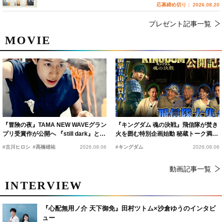
応募締め切り： 2026.08.20
プレゼント記事一覧
MOVIE
『冒険の夜』TAMA NEW WAVEグラン
『キングダム 魂の決戦』飛信隊が焚き
プリ受賞作が公開へ 『still dark』と同
火を囲む特別企画始動 秘蔵トーク満載
時上映決定
の“キングダムキャンプ”開催
#古川ヒロシ
#髙橋雄祐
2026.08.06
#キングダム
2026.08.06
動画記事一覧
INTERVIEW
『心配無用ノ介 天下御免』田村ツトム×沙倉ゆうのインタビ
ュー