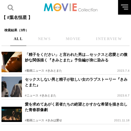
【 #葉名恒星 】
検索結果（3件）
ALL
NEWS
MOVIE
INTERVIEW
「精子をください」と言われた男は…セックスと恋愛との微
妙な関係描く『きみとまた』予告編が身に染みる
#動画ニュース
#きみとまた
2023.7.4
セックスしない男と精子が欲しい女のラブストーリー『きみ
とまた』
#ニュース
#きみとまた
2023.6.7
愛を求めてあがく若者たちの絶望とかすかな希望を描き出し
た青春群像劇
#動画ニュース
#きみは愛せ
2021.11.18