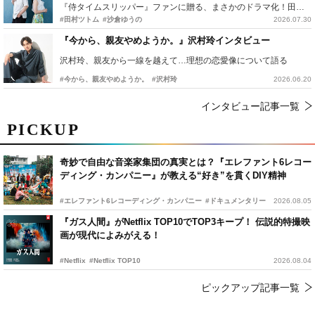
『侍タイムスリッパー』ファンに贈る、まさかのドラマ化！田村ツトム×沙倉ゆうのが語る『心配無用ノ介』撮影秘話
#田村ツトム
#沙倉ゆうの
2026.07.30
『今から、親友やめようか。』沢村玲インタビュー
沢村玲、親友から一線を越えて…理想の恋愛像について語る
#今から、親友やめようか。
#沢村玲
2026.06.20
インタビュー記事一覧
PICKUP
奇妙で自由な音楽家集団の真実とは？『エレファント6レコー
ディング・カンパニー』が教える“好き”を貫くDIY精神
#エレファント6レコーディング・カンパニー
#ドキュメンタリー
2026.08.05
『ガス人間』がNetflix TOP10でTOP3キープ！ 伝説的特撮映
画が現代によみがえる！
#Netflix
#Netflix TOP10
2026.08.04
ピックアップ記事一覧