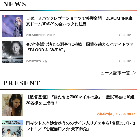
NEWS
ロゼ、ヌバックレザーショーツで美脚全開 BLACKPINK東
京ドーム3DAYSの全ルックに注目
#BLACKPINK
#ロゼ
2026.02.03
杏が“英語で演じる刑事”に挑戦 国境を越えるバディドラマ
『BLOOD & SWEAT』
#WOWOW
#杏
2026.02.02
ニュース記事一覧
PRESENT
【監督登壇】『猫たちと7000マイルの旅』一般試写会に10組
20名様をご招待！
応募締め切り： 2026.08.15
田村ツトム＆沙倉ゆうののサイン入りチェキを1名様にプレゼ
ント！／『心配無用ノ介 天下御免』