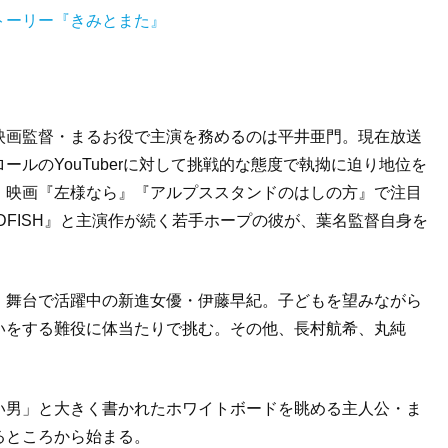
トーリー『きみとまた』
映画監督・まるお役で主演を務めるのは平井亜門。現在放送
ロールの
YouTuber
に対して挑戦的な態度で執拗に迫り地位を
、映画『左様なら』『アルプススタンドのはしの方』で注目
DFISH
』と主演作が続く若手ホープの彼が、葉名監督自身を
、舞台で活躍中の新進女優・伊藤早紀。子どもを望みながら
いをする難役に体当たりで挑む。その他、長村航希、丸純
い男」と大きく書かれたホワイトボードを眺める主人公・ま
るところから始まる。