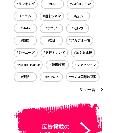
#ランキング
#BL
#ムビコレ占い
#コラム
#週末シネマ
#占い
#Hulu
#アニメ
#セレブ
#韓国
#CM
#アカデミー賞
#ジャニーズ
#興行トレンド
#元ネタ比較
#Netflix TOP10
#韓国映画
#ファッション
#実話
#K-POP
#カンヌ国際映画祭
タグ一覧
広告掲載の