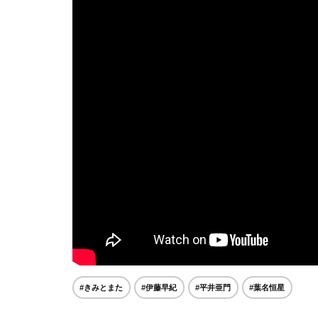
#きみとまた
#伊藤早紀
#平井亜門
#葉名恒星