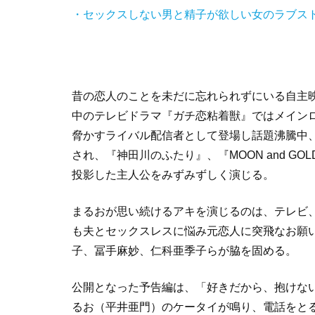
・セックスしない男と精子が欲しい女のラブス
昔の恋人のことを未だに忘れられずにいる自主
中のテレビドラマ『ガチ恋粘着獣』ではメイン
脅かすライバル配信者として登場し話題沸騰中
され、『神田川のふたり』、『
MOON and GOL
投影した主人公をみずみずしく演じる。
まるおが思い続けるアキを演じるのは、テレビ
も夫とセックスレスに悩み元恋人に突飛なお願
子、冨手麻妙、仁科亜季子らが脇を固める。
公開となった予告編は、「好きだから、抱けな
るお（平井亜門）のケータイが鳴り、電話をと