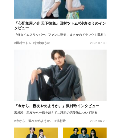
『心配無用ノ介 天下御免』田村ツトム×沙倉ゆうのイン
タビュー
『侍タイムスリッパー』ファンに贈る、まさかのドラマ化！田村ツトム×沙倉ゆうのが語
#田村ツトム
#沙倉ゆうの
2026.07.30
『今から、親友やめようか。』沢村玲インタビュー
沢村玲、親友から一線を越えて…理想の恋愛像について語る
#今から、親友やめようか。
#沢村玲
2026.06.20