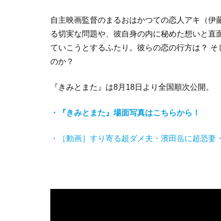
自主映画監督のまるおはかつての恋人アキ（伊
る切実な問題や、彼自身の内に秘めた想いと直
ていこうとするふたり。彼らの恋の行方は？ 
のか？
『きみとまた』は
8
月
18
日より全国順次公開。
・『きみとまた』場面写真はこちらから！
・［動画］すり寄る超ダメ夫・濱田岳に超恐妻