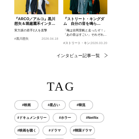
『ARCO／アルコ』黒川
『ストリート・キングダ
想矢＆堀越麗禾インタビ
ム 自分の音を鳴ら
ュー
せ。』峯田和伸、若葉竜
実力派の若手2人を直撃
「俺は吉岡里帆と走ったぞ！」
也、吉岡里帆インタビュ
「あの音はすごい」それぞれの
ー
#黒川想矢
2026.04.18
忘れがたいシーンとは？
#ストリート・キングダム 自分の音を鳴らせ。
2026.03.20
インタビュー記事一覧
TAG
#映画
#星占い
#韓流
#ドキュメンタリー
#ホラー
#Netflix
#映画を聴く
#ドラマ
#韓国ドラマ