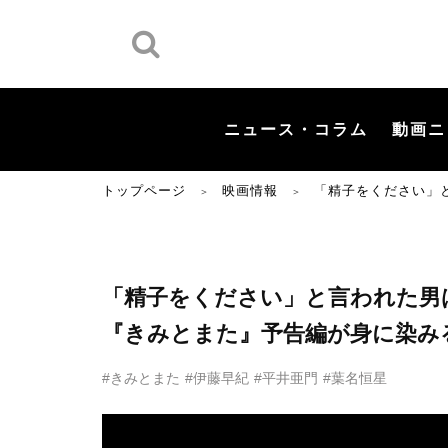
ニュース・コラム
動画ニ
トップページ
映画情報
「精子をください」
＞
＞
「精子をください」と言われた男
『きみとまた』予告編が身に染み
#きみとまた
#伊藤早紀
#平井亜門
#葉名恒星