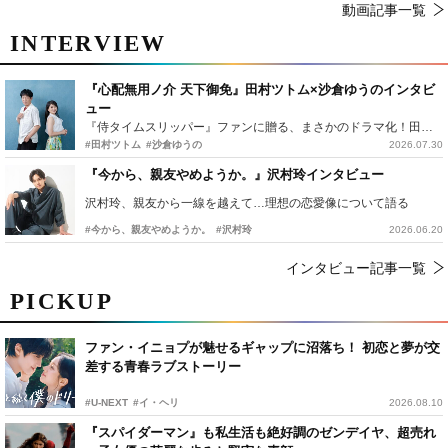
動画記事一覧
INTERVIEW
『心配無用ノ介 天下御免』田村ツトム×沙倉ゆうのインタビ
ュー
『侍タイムスリッパー』ファンに贈る、まさかのドラマ化！田村ツトム×沙倉ゆうのが語る『心配無用ノ介』撮影秘話
#田村ツトム
#沙倉ゆうの
2026.07.30
『今から、親友やめようか。』沢村玲インタビュー
沢村玲、親友から一線を越えて…理想の恋愛像について語る
#今から、親友やめようか。
#沢村玲
2026.06.20
インタビュー記事一覧
PICKUP
ファン・イニョプが魅せるギャップに沼落ち！ 初恋と夢が交
差する青春ラブストーリー
#U-NEXT
#イ・ヘリ
2026.08.10
『スパイダーマン』も私生活も絶好調のゼンデイヤ、超売れ