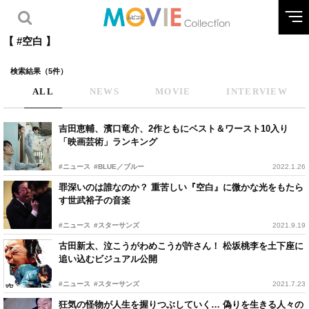
【 #空白 】
検索結果（5件）
ALL
NEWS
MOVIE
INTERVIEW
吉田恵輔、濱口竜介、2作ともにベスト＆ワースト10入り
「映画芸術」ランキング
#ニュース
#BLUE／ブルー
2022.1.26
罪深いのは誰なのか？ 重苦しい『空白』に微かな光をもたら
す世武裕子の音楽
#ニュース
#スターサンズ
2021.9.19
古田新太、泣こうがわめこうが許さん！ 松坂桃李を土下座に
追い込むビジュアル公開
#ニュース
#スターサンズ
2021.7.23
狂気の怪物が人生を握りつぶしていく… 偽りを生きる人々の