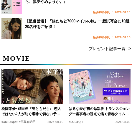
ら、親友やめようか。』
応募締め切り： 2026.08.14
【監督登壇】『猫たちと7000マイルの旅』一般試写会に10組
20名様をご招待！
応募締め切り： 2026.08.15
プレゼント記事一覧
MOVIE
松岡茉優×成田凌『男ともだち』 恋人
はるな愛が初の母親役 トランスジェン
ではない2人が紡ぐ曖昧で切ない予告
ダー当事者の視点で描く青春タイムス
編解禁
リップコメディ
#chilldspot
#三島有紀子
2026.08.10
#LGBTQ＋
2026.08.09