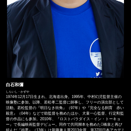
白石和彌
しらいし・かずや
1974年12月17日生まれ、北海道出身。1995年、中村幻児監督主催の
映像塾に参加。以降、若松孝二監督に師事し、フリーの演出部として
活動。若松監督の『明日なき街角』（97年）や『完全なる飼育 赤い
殺意』（04年）などで助監督を務めたほか、犬童一心監督、行定勲監
督の作品にも参加。2010年、『ロストパラダイス・イン・トーキョ
ー』で長編映画監督デビュー。同作で共同脚本を務めた橋泉と再び
組んだ『凶悪』（13年）は新藤兼人賞2013金賞、第37回日本アカデミ