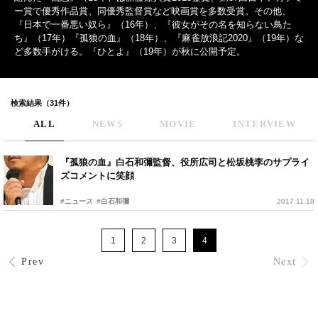
ー賞で優秀作品賞、同優秀監督賞など映画賞を多数受賞。その他、
『日本で一番悪い奴ら』（16年）、『彼女がその名を知らない鳥た
ち』（17年）『孤狼の血』（18年）、『麻雀放浪記2020』（19年）な
ど多数手がける。『ひとよ』（19年）が秋に公開予定。
検索結果（31件）
ALL
NEWS
MOVIE
INTERVIEW
『孤狼の血』白石和彌監督、役所広司と松坂桃李のサプライ
ズコメントに笑顔
#ニュース
#白石和彌
2017.11.18
1
2
3
4
Prev
Next