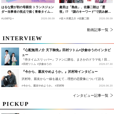
はるな愛が初の母親役 トランスジェン
趣里は「熱血」、佐藤二朗は「霊
ダー当事者の視点で描く青春タイムス
視」!? “謎のキーワード”で読み解く
リップコメディ
『踊る大捜査線 N.E.W.』新メンバー
#LGBTQ＋
2026.08.09
#佐々木蔵之介
#佐藤二朗
2026.08.09
動画記事一覧
INTERVIEW
『心配無用ノ介 天下御免』田村ツトム×沙倉ゆうのインタビ
ュー
『侍タイムスリッパー』ファンに贈る、まさかのドラマ化！田村ツトム×沙倉ゆうのが語る『心配無用ノ介』撮影秘話
#田村ツトム
#沙倉ゆうの
2026.07.30
『今から、親友やめようか。』沢村玲インタビュー
沢村玲、親友から一線を越えて…理想の恋愛像について語る
#今から、親友やめようか。
#沢村玲
2026.06.20
インタビュー記事一覧
PICKUP