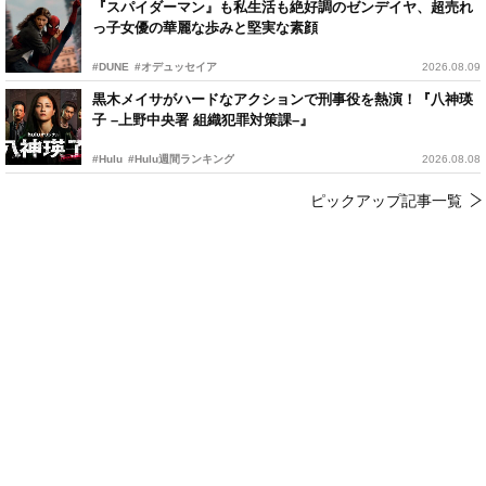
『スパイダーマン』も私生活も絶好調のゼンデイヤ、超売れ
っ子女優の華麗な歩みと堅実な素顔
#DUNE
#オデュッセイア
2026.08.09
黒木メイサがハードなアクションで刑事役を熱演！『八神瑛
子 –上野中央署 組織犯罪対策課–』
#Hulu
#Hulu週間ランキング
2026.08.08
ピックアップ記事一覧