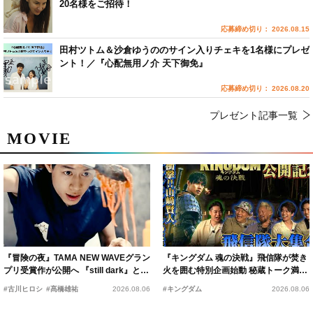
20名様をご招待！
応募締め切り： 2026.08.15
田村ツトム＆沙倉ゆうののサイン入りチェキを1名様にプレゼ
ント！／『心配無用ノ介 天下御免』
応募締め切り： 2026.08.20
プレゼント記事一覧
MOVIE
『冒険の夜』TAMA NEW WAVEグラン
『キングダム 魂の決戦』飛信隊が焚き
プリ受賞作が公開へ 『still dark』と同
火を囲む特別企画始動 秘蔵トーク満載
時上映決定
の“キングダムキャンプ”開催
#古川ヒロシ
#髙橋雄祐
2026.08.06
#キングダム
2026.08.06