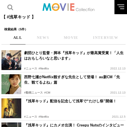
【 #浅草キッド 】
検索結果（5件）
ALL
NEWS
MOVIE
INTERVIEW
劇団ひとり監督・脚本『浅草キッド』が最高賞受賞！「人生
はおもしろいなと思います」
#ニュース
#Netflix
2022.12.13
西野七瀬がNetflix観すぎな先生として登場！ au新CM「先
生、観てるよね」篇
#動画ニュース
#CM
2021.12.13
『浅草キッド』配信を記念して浅草で“たけし祭”開催！
#ニュース
#Netflix
2021.12.5
『浅草キッド』にカメオ出演！ Creepy Nutsのインタビュー