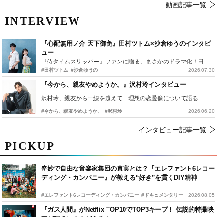
動画記事一覧
INTERVIEW
『心配無用ノ介 天下御免』田村ツトム×沙倉ゆうのインタビ
ュー
『侍タイムスリッパー』ファンに贈る、まさかのドラマ化！田村ツトム×沙倉ゆうのが語る『心配無用ノ介』撮影秘話
#田村ツトム
#沙倉ゆうの
2026.07.30
『今から、親友やめようか。』沢村玲インタビュー
沢村玲、親友から一線を越えて…理想の恋愛像について語る
#今から、親友やめようか。
#沢村玲
2026.06.20
インタビュー記事一覧
PICKUP
奇妙で自由な音楽家集団の真実とは？『エレファント6レコー
ディング・カンパニー』が教える“好き”を貫くDIY精神
#エレファント6レコーディング・カンパニー
#ドキュメンタリー
2026.08.05
『ガス人間』がNetflix TOP10でTOP3キープ！ 伝説的特撮映