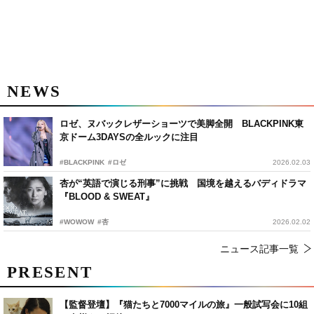
NEWS
ロゼ、ヌバックレザーショーツで美脚全開 BLACKPINK東
京ドーム3DAYSの全ルックに注目
#BLACKPINK
#ロゼ
2026.02.03
杏が“英語で演じる刑事”に挑戦 国境を越えるバディドラマ
『BLOOD & SWEAT』
#WOWOW
#杏
2026.02.02
ニュース記事一覧
PRESENT
【監督登壇】『猫たちと7000マイルの旅』一般試写会に10組