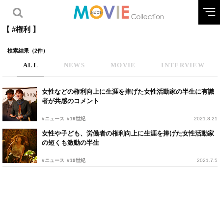
【 #権利 】
検索結果（2件）
ALL
NEWS
MOVIE
INTERVIEW
女性などの権利向上に生涯を捧げた女性活動家の半生に有識
者が共感のコメント
#ニュース
#19世紀
2021.8.21
女性や子ども、労働者の権利向上に生涯を捧げた女性活動家
の短くも激動の半生
#ニュース
#19世紀
2021.7.5