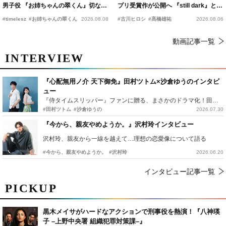
男子役 『お姉ちゃんの翠くん』切ない
プリ受賞作が公開へ 『still dark』と同
恋の幕開けを予感
時上映決定
#timelesz
#お姉ちゃんの翠くん
2026.08.08
#古川ヒロシ
#髙橋雄祐
2026.08.06
動画記事一覧
INTERVIEW
『心配無用ノ介 天下御免』田村ツトム×沙倉ゆうのインタビ
ュー
『侍タイムスリッパー』ファンに贈る、まさかのドラマ化！田村ツトム×沙倉ゆうのが語る『心配無用ノ介』撮影秘話
#田村ツトム
#沙倉ゆうの
2026.07.30
『今から、親友やめようか。』沢村玲インタビュー
沢村玲、親友から一線を越えて…理想の恋愛像について語る
#今から、親友やめようか。
#沢村玲
2026.06.20
インタビュー記事一覧
PICKUP
黒木メイサがハードなアクションで刑事役を熱演！『八神瑛
子 –上野中央署 組織犯罪対策課–』