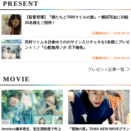
PRESENT
【監督登壇】『猫たちと7000マイルの旅』一般試写会に10組
20名様をご招待！
応募締め切り： 2026.08.15
田村ツトム＆沙倉ゆうののサイン入りチェキを1名様にプレゼ
ント！／『心配無用ノ介 天下御免』
応募締め切り： 2026.08.20
プレゼント記事一覧
MOVIE
timelesz橋本将生、初主演映画で年上
『冒険の夜』TAMA NEW WAVEグラン