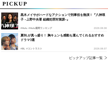
PICKUP
黒木メイサがハードなアクションで刑事役を熱演！『八神瑛
子 –上野中央署 組織犯罪対策課–』
#Hulu
#Hulu週間ランキング
2026.08.08
夏BLが真っ盛り！ 胸キュンも感動も運んでくれるおすすめ
ドラマ3選
#BL
#コントラスト
2026.08.07
ピックアップ記事一覧