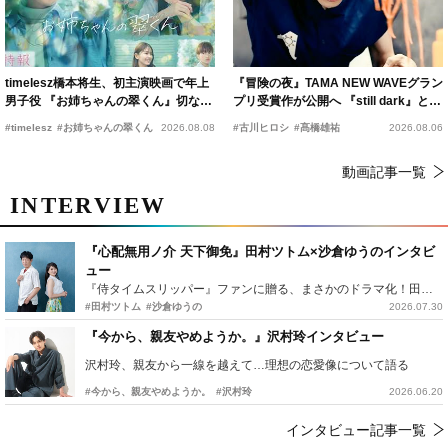
timelesz橋本将生、初主演映画で年上
『冒険の夜』TAMA NEW WAVEグラン
男子役 『お姉ちゃんの翠くん』切ない
プリ受賞作が公開へ 『still dark』と同
恋の幕開けを予感
時上映決定
#timelesz
#お姉ちゃんの翠くん
2026.08.08
#古川ヒロシ
#髙橋雄祐
2026.08.06
動画記事一覧
INTERVIEW
『心配無用ノ介 天下御免』田村ツトム×沙倉ゆうのインタビ
ュー
『侍タイムスリッパー』ファンに贈る、まさかのドラマ化！田村ツトム×沙倉ゆうのが語る『心配無用ノ介』撮影秘話
#田村ツトム
#沙倉ゆうの
2026.07.30
『今から、親友やめようか。』沢村玲インタビュー
沢村玲、親友から一線を越えて…理想の恋愛像について語る
#今から、親友やめようか。
#沢村玲
2026.06.20
インタビュー記事一覧