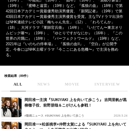
（16年）、『不能犯』（18年）、『娼年』（18年）、『居眠り磐音』
（19年）、『蜜蜂と遠雷』（19年）など。『孤狼の血』（18年）で第
42回日本アカデミー賞最優秀助演男優賞、『新聞記者』（19年）で第
43回日本アカデミー賞最優秀主演男優賞を受賞。主なTVドラマ出演作
はNHK連続テレビ小説「梅ちゃん先生」（12）、「わろてんか」
（18）、大河ドラマ『軍師官兵衛』（14年）、『いだてん〜東京オリ
ムピック噺〜』（19年）、『ゆとりですがなにか』（16年）、『この
世界の片隅に』（18年）、『パーフェクトワールド』（19年）など。
2021年は『いのちの停車場』、『孤狼の血II』、『空白』が公開予
定。今春にはNHK土曜ドラマ『今ここにある危機〜』で主演を務め
る。
検索結果（89件）
ALL
NEWS
MOVIE
INTERVIEW
岡田准一主演『SUKIYAKI 上を向いて歩こう』 吉岡里帆が黒
柳徹子役、前野朋哉＆こがけんも参戦！
#動画ニュース
#SUKIYAKI 上を向いて歩こう
2026.5.24
岡田准一×松坂桃李×仲野太賀による『SUKIYAKI 上を向いて