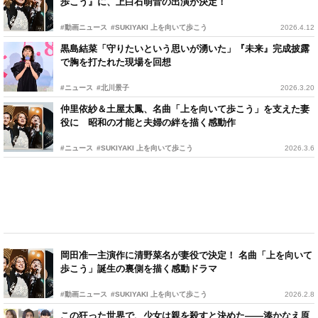
歩こう』に、上白石萌音の出演が決定！
#動画ニュース
#SUKIYAKI 上を向いて歩こう
2026.4.12
黒島結菜「守りたいという思いが湧いた」『未来』完成披露
で胸を打たれた現場を回想
#ニュース
#北川景子
2026.3.20
仲里依紗＆土屋太鳳、名曲「上を向いて歩こう」を支えた妻
役に 昭和の才能と夫婦の絆を描く感動作
#ニュース
#SUKIYAKI 上を向いて歩こう
2026.3.6
岡田准一主演作に清野菜名が妻役で決定！ 名曲「上を向いて
歩こう」誕生の裏側を描く感動ドラマ
#動画ニュース
#SUKIYAKI 上を向いて歩こう
2026.2.8
この狂った世界で、少女は親を殺すと決めた——湊かなえ原