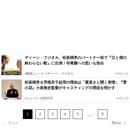
ディーン・フジオカ、松坂桃李のパートナー役で『父と僕の
終わらない歌』に出演！寺尾聰への思いも告白
#動画ニュース
#ディーン・フジオカ
2025.3.11
松坂桃李＆芳根京子起用の理由は「素直さと聞く表情」『雪
の花』小泉堯史監督がキャスティングの理由を明かす
#ニュース
#役所広司
2025.2.9
...
1
2
3
4
5
9
Prev
Next