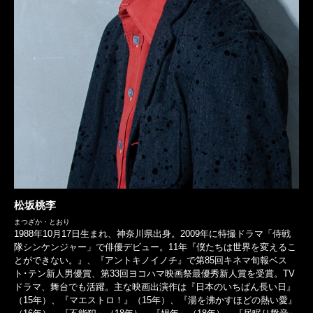
松坂桃李
まつざか・とおり
1988年10月17日生まれ、神奈川県出身。2009年に特撮ドラマ「侍戦
隊シンケンジャー」で俳優デビュー。11年『僕たちは世界を変えるこ
とができない。』、『アントキノイノチ』で第85回キネマ旬報ベス
ト･テン新人男優賞、第33回ヨコハマ映画祭最優秀新人賞を受賞。TV
ドラマ、舞台でも活躍。主な映画出演作は『日本のいちばん長い日』
（15年）、『マエストロ！』（15年）、『湯を沸かすほどの熱い愛』