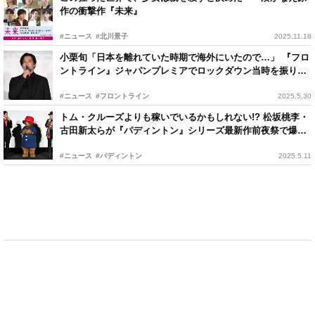
作の衝撃作『未来』
#ニュース
#北川景子
2025.11.18
小栗旬「日本を離れていた時期で海外にいたので…」 『フロ
ントライン』ジャパンプレミアでロックダウン当時を振り返
る
#ニュース
#フロントライン
2025.5.30
トム・クルーズよりも稼いでいるかもしれない!? 松坂桃李・
古田新太らが『パディントン』シリーズ最新作前夜祭で爆笑
トーク
#ニュース
#パディントン
2025.5.11