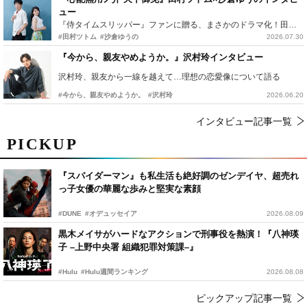
ュー
『侍タイムスリッパー』ファンに贈る、まさかのドラマ化！田村ツトム×沙倉ゆうのが語る『心配無用ノ介』撮影秘話
#田村ツトム
#沙倉ゆうの
2026.07.30
『今から、親友やめようか。』沢村玲インタビュー
沢村玲、親友から一線を越えて…理想の恋愛像について語る
#今から、親友やめようか。
#沢村玲
2026.06.20
インタビュー記事一覧
PICKUP
『スパイダーマン』も私生活も絶好調のゼンデイヤ、超売れ
っ子女優の華麗な歩みと堅実な素顔
#DUNE
#オデュッセイア
2026.08.09
黒木メイサがハードなアクションで刑事役を熱演！『八神瑛
子 –上野中央署 組織犯罪対策課–』
#Hulu
#Hulu週間ランキング
2026.08.08
ピックアップ記事一覧