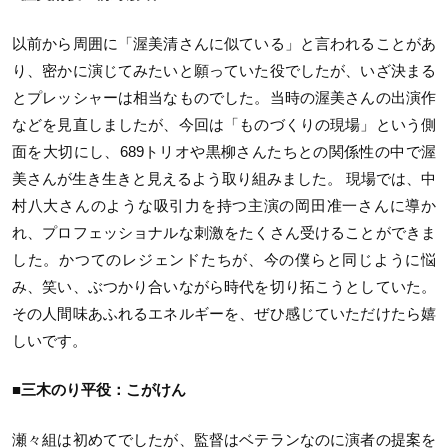
以前から周囲に「渥美清さんに似ている」と言われることがあ
り、密かに演じてみたいと願っていた役でしたが、いざ決まる
とプレッシャーは相当なものでした。当時の渥美さんの出演作
などを見直しましたが、今回は「ものづくりの現場」という側
面を大切にし、689トリオや黒柳さんたちとの関係性の中で渥
美さんが生き生きと見えるよう取り組みました。 現場では、中
村八大さんのような吸引力を持つ主演の岡田准一さんに導か
れ、プロフェッショナルな刺激をたくさん受けることができま
した。かつてのレジェンドたちが、今の僕らと同じように悩
み、笑い、ぶつかり合いながら時代を切り拓こうとしていた。
その人間味あふれるエネルギーを、ぜひ感じていただけたら嬉
しいです。
■三木のり平役：こがけん
瀬々組は初めてでしたが、監督はベテランなのに演者の提案を