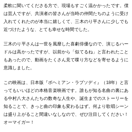
柔軟に聞いてくださる方で、現場もすごく温かかったです。僕
は芸人ですが、共演者の皆さんが当時の仲間たちのように受け
入れてくれたのが本当に嬉しくて、三木のり平さんに少しでも
近づけたような、とても幸せな時間でした。
三木のり平さんは一世を風靡した喜劇俳優なので、演じるハー
ドルは高かったですが、以前から「似てるね」と言われたこと
もあったので、動画をたくさん見て喋り方などを寄せるように
意識しました。
この映画は、日本版『ボヘミアン・ラプソディ』（18年）と言
ってもいいほどの本格音楽映画です。誰もが知る名曲の裏にあ
る中村八大さんたちの数奇な人生や、誕生までのストーリーを
知ることで、きっと曲の印象も変わるはず。何より歌唱シーン
は盛り上がること間違いなしなので、ぜひ注目してください！
オーマイガー！