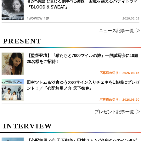
杏が“英語で演じる刑事”に挑戦 国境を越えるバディドラマ
『BLOOD & SWEAT』
#WOWOW
#杏
2026.02.02
ニュース記事一覧
PRESENT
【監督登壇】『猫たちと7000マイルの旅』一般試写会に10組
20名様をご招待！
応募締め切り： 2026.08.15
田村ツトム＆沙倉ゆうののサイン入りチェキを1名様にプレゼ
ント！／『心配無用ノ介 天下御免』
応募締め切り： 2026.08.20
プレゼント記事一覧
INTERVIEW
『心配無用ノ介 天下御免』田村ツトム×沙倉ゆうのインタビ