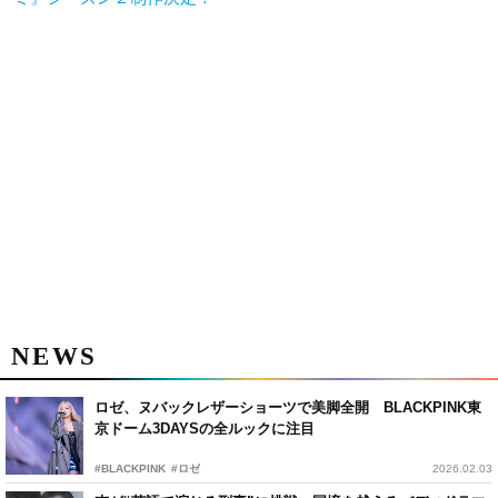
NEWS
ロゼ、ヌバックレザーショーツで美脚全開 BLACKPINK東
京ドーム3DAYSの全ルックに注目
#BLACKPINK
#ロゼ
2026.02.03