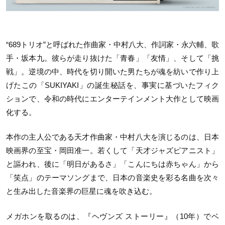
“689トリオ”と呼ばれた作曲家・中村八大、作詞家・永六輔、歌
手・坂本九。彼らが走り抜けた「青春」「友情」、そして「挑
戦」。逆境の中、時代を切り開いた男たちが魂を紡いで作り上
げたこの「SUKIYAKI」の誕生秘話を、事実に基づいたフィク
ションで、令和の時代にエンターテインメント大作として映画
化する。
本作の主人公である天才作曲家・中村八大を演じるのは、日本
映画界の至宝・岡田准一。若くして「天才ジャズピアニスト」
と謳われ、後に「明日があるさ」「こんにちは赤ちゃん」から
「笑点」のテーマソングまで、日本の音楽史を彩る名曲を次々
と生み出した音楽界の巨星に魂を吹き込む。
メガホンを取るのは、『ヘヴンズ ストーリー』（10年）でベ