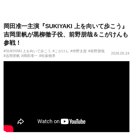
岡田准一主演『SUKIYAKI 上を向いて歩こう』
吉岡里帆が黒柳徹子役、前野朋哉＆こがけんも
参戦！
#SUKIYAKI 上を向いて歩こう
#こがけん
#仲野太賀
#前野朋哉
2026.05.24
#吉岡里帆
#岡田准一
#松坂桃李