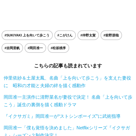
#SUKIYAKI 上を向いて歩こう
#こがけん
#仲野太賀
#前野朋哉
#吉岡里帆
#岡田准一
#松坂桃李
こちらの記事も読まれています
仲里依紗＆土屋太鳳、名曲「上を向いて歩こう」を支えた妻役
に 昭和の才能と夫婦の絆を描く感動作
岡田准一主演作に清野菜名が妻役で決定！ 名曲「上を向いて歩
こう」誕生の裏側を描く感動ドラマ
『イクサガミ』岡田准一が“ストシンボーイズ”に武術指導
岡田准一「僕も覚悟を決めました」Netflixシリーズ『イクサガ
ミ』シーズン２制作決定！