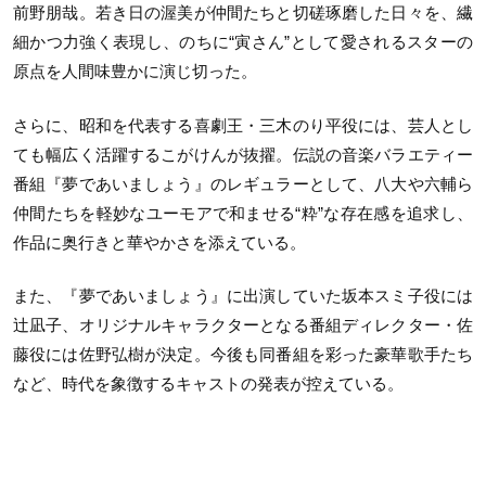
前野朋哉。若き日の渥美が仲間たちと切磋琢磨した日々を、繊
細かつ力強く表現し、のちに“寅さん”として愛されるスターの
原点を人間味豊かに演じ切った。
さらに、昭和を代表する喜劇王・三木のり平役には、芸人とし
ても幅広く活躍するこがけんが抜擢。伝説の音楽バラエティー
番組『夢であいましょう』のレギュラーとして、八大や六輔ら
仲間たちを軽妙なユーモアで和ませる“粋”な存在感を追求し、
作品に奥行きと華やかさを添えている。
また、『夢であいましょう』に出演していた坂本スミ子役には
辻凪子、オリジナルキャラクターとなる番組ディレクター・佐
藤役には佐野弘樹が決定。今後も同番組を彩った豪華歌手たち
など、時代を象徴するキャストの発表が控えている。