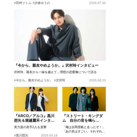
#田村ツトム
#沙倉ゆうの
2026.07.30
『今から、親友やめようか。』沢村玲インタビュー
沢村玲、親友から一線を越えて…理想の恋愛像について語る
#今から、親友やめようか。
#沢村玲
2026.06.20
『ARCO／アルコ』黒川
『ストリート・キングダ
想矢＆堀越麗禾インタビ
ム 自分の音を鳴ら
ュー
せ。』峯田和伸、若葉竜
実力派の若手2人を直撃
「俺は吉岡里帆と走ったぞ！」
也、吉岡里帆インタビュ
「あの音はすごい」それぞれの
ー
#黒川想矢
2026.04.18
忘れがたいシーンとは？