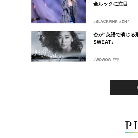
全ルックに注目
#BLACKPINK
#ロゼ
杏が“英語で演じる刑
SWEAT』
#WOWOW
#杏
P