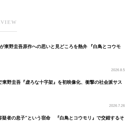
RVIEW
が東野圭吾原作への思いと見どころを熱弁 『白鳥とコウモ
2026.8.5
で東野圭吾『虚ろな十字架』を初映像化、衝撃の社会派サス
2026.7.26
容疑者の息子”という宿命 『白鳥とコウモリ』で交錯するそ