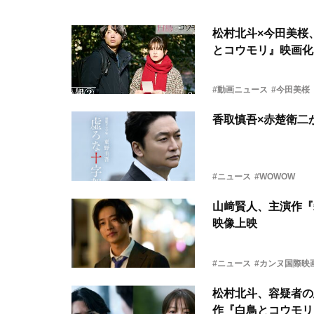
松村北斗×今田美桜
とコウモリ』映画化
#動画ニュース
#今田美桜
香取慎吾×赤楚衛二
#ニュース
#WOWOW
山﨑賢人、主演作『
映像上映
#ニュース
#カンヌ国際映
松村北斗、容疑者の
作『白鳥とコウモリ