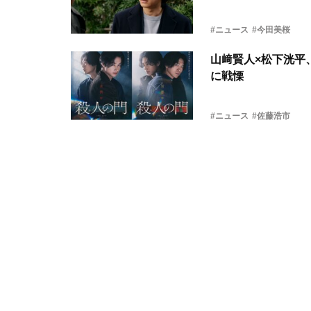
#ニュース
#今田美桜
山﨑賢人×松下洸平
に戦慄
#ニュース
#佐藤浩市