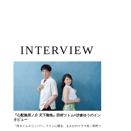
INTERVIEW
『心配無用ノ介 天下御免』田村ツトム×沙倉ゆうのイン
タビュー
『侍タイムスリッパー』ファンに贈る、まさかのドラマ化！田村ツトム×沙倉ゆうのが語