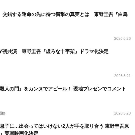
、交錯する運命の先に待つ衝撃の真実とは 東野圭吾『白鳥
2026.6.26
が初共演 東野圭吾『虚ろな十字架』ドラマ化決定
2026.6.21
殺人の門』をカンヌでアピール！ 現地プレゼンでコメント
画祭
2026.5.20
息子に…出会ってはいけない2人が手を取り合う 東野圭吾原
』実写映画化決定