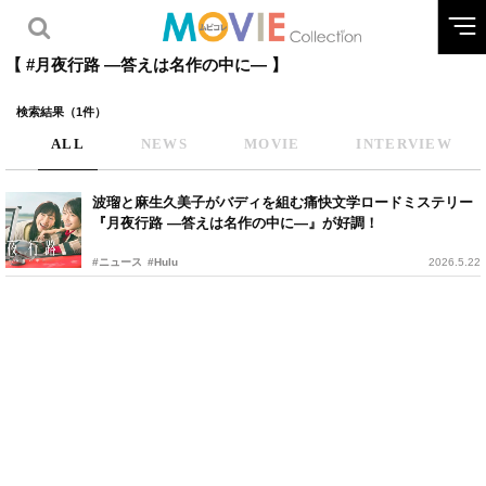
【 #月夜行路 ―答えは名作の中に― 】
検索結果（1件）
ALL
NEWS
MOVIE
INTERVIEW
波瑠と麻生久美子がバディを組む痛快文学ロードミステリー
『月夜行路 ―答えは名作の中に―』が好調！
#ニュース
#Hulu
2026.5.22