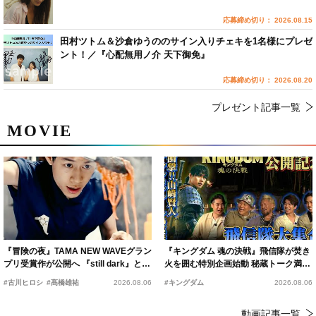
応募締め切り： 2026.08.15
田村ツトム＆沙倉ゆうののサイン入りチェキを1名様にプレゼ
ント！／『心配無用ノ介 天下御免』
応募締め切り： 2026.08.20
プレゼント記事一覧
MOVIE
『冒険の夜』TAMA NEW WAVEグラン
『キングダム 魂の決戦』飛信隊が焚き
プリ受賞作が公開へ 『still dark』と同
火を囲む特別企画始動 秘蔵トーク満載
時上映決定
の“キングダムキャンプ”開催
#古川ヒロシ
#髙橋雄祐
2026.08.06
#キングダム
2026.08.06
動画記事一覧