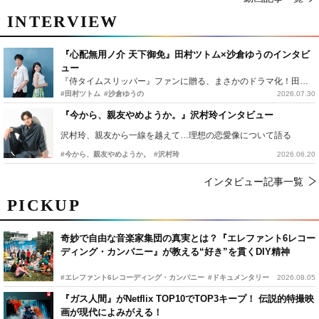
INTERVIEW
『心配無用ノ介 天下御免』田村ツトム×沙倉ゆうのインタビ
ュー
『侍タイムスリッパー』ファンに贈る、まさかのドラマ化！田村ツトム×沙倉ゆうのが語る『心配無用ノ介』撮影秘話
#田村ツトム
#沙倉ゆうの
2026.07.30
『今から、親友やめようか。』沢村玲インタビュー
沢村玲、親友から一線を越えて…理想の恋愛像について語る
#今から、親友やめようか。
#沢村玲
2026.06.20
インタビュー記事一覧
PICKUP
奇妙で自由な音楽家集団の真実とは？『エレファント6レコー
ディング・カンパニー』が教える“好き”を貫くDIY精神
#エレファント6レコーディング・カンパニー
#ドキュメンタリー
2026.08.05
『ガス人間』がNetflix TOP10でTOP3キープ！ 伝説的特撮映
画が現代によみがえる！