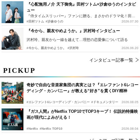
『心配無用ノ介 天下御免』田村ツトム×沙倉ゆうのインタビ
ュー
『侍タイムスリッパー』ファンに贈る、まさかのドラマ化！田村ツトム×沙倉ゆうのが語る『心配無用ノ介』撮影秘話
#田村ツトム
#沙倉ゆうの
2026.07.30
『今から、親友やめようか。』沢村玲インタビュー
沢村玲、親友から一線を越えて…理想の恋愛像について語る
#今から、親友やめようか。
#沢村玲
2026.06.20
インタビュー記事一覧
PICKUP
奇妙で自由な音楽家集団の真実とは？『エレファント6レコー
ディング・カンパニー』が教える“好き”を貫くDIY精神
#エレファント6レコーディング・カンパニー
#ドキュメンタリー
2026.08.05
『ガス人間』がNetflix TOP10でTOP3キープ！ 伝説的特撮映
画が現代によみがえる！
#Netflix
#Netflix TOP10
2026.08.04