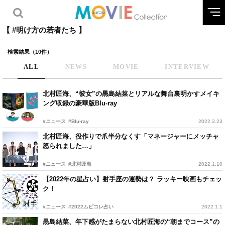
【 #明け方の若者たち 】
検索結果（10件）
ALL
NEWS
MOVIE
INTERVIEW
北村匠海、“彼女”の黒島結菜とリアルな舞台裏明かすメイキ
ング収録の豪華版Blu-ray
#ニュース
#Blu-ray
2022.3.23
北村匠海、役作りで爪半分なくす「マネージャーにメッチャ
怒られました…」
#ニュース
#北村匠海
2022.1.10
【2022年の星占い】射手座の運勢は？ ラッキー映画もチェッ
ク！
#ニュース
#2022ムビコレ占い
2022.1.1
黒島結菜、年下感がたまらない北村匠海の“朝までコース”の