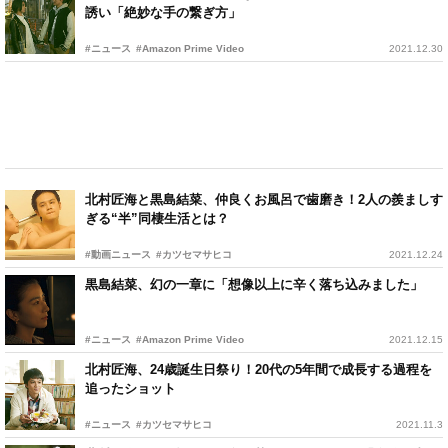
誘い「絶妙な手の繋ぎ方」
#ニュース
#Amazon Prime Video
2021.12.30
北村匠海と黒島結菜、仲良くお風呂で歯磨き！2人の羨ましす
ぎる“半”同棲生活とは？
#動画ニュース
#カツセマサヒコ
2021.12.24
黒島結菜、幻の一章に「想像以上に辛く落ち込みました」
#ニュース
#Amazon Prime Video
2021.12.15
北村匠海、24歳誕生日祭り！20代の5年間で成長する過程を
追ったショット
#ニュース
#カツセマサヒコ
2021.11.3