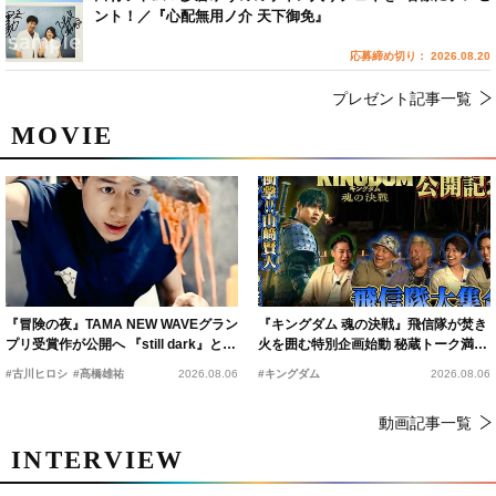
ント！／『心配無用ノ介 天下御免』
応募締め切り： 2026.08.20
プレゼント記事一覧
MOVIE
『冒険の夜』TAMA NEW WAVEグラン
『キングダム 魂の決戦』飛信隊が焚き
プリ受賞作が公開へ 『still dark』と同
火を囲む特別企画始動 秘蔵トーク満載
時上映決定
の“キングダムキャンプ”開催
#古川ヒロシ
#髙橋雄祐
2026.08.06
#キングダム
2026.08.06
動画記事一覧
INTERVIEW