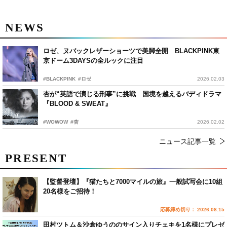
NEWS
ロゼ、ヌバックレザーショーツで美脚全開 BLACKPINK東
京ドーム3DAYSの全ルックに注目
#BLACKPINK
#ロゼ
2026.02.03
杏が“英語で演じる刑事”に挑戦 国境を越えるバディドラマ
『BLOOD & SWEAT』
#WOWOW
#杏
2026.02.02
ニュース記事一覧
PRESENT
【監督登壇】『猫たちと7000マイルの旅』一般試写会に10組
20名様をご招待！
応募締め切り： 2026.08.15
田村ツトム＆沙倉ゆうののサイン入りチェキを1名様にプレゼ