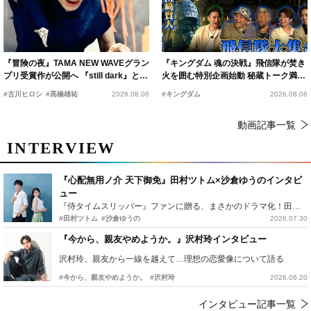
『冒険の夜』TAMA NEW WAVEグラン
『キングダム 魂の決戦』飛信隊が焚き
プリ受賞作が公開へ 『still dark』と同
火を囲む特別企画始動 秘蔵トーク満載
時上映決定
の“キングダムキャンプ”開催
#古川ヒロシ
#髙橋雄祐
2026.08.06
#キングダム
2026.08.06
動画記事一覧
INTERVIEW
『心配無用ノ介 天下御免』田村ツトム×沙倉ゆうのインタビ
ュー
『侍タイムスリッパー』ファンに贈る、まさかのドラマ化！田村ツトム×沙倉ゆうのが語る『心配無用ノ介』撮影秘話
#田村ツトム
#沙倉ゆうの
2026.07.30
『今から、親友やめようか。』沢村玲インタビュー
沢村玲、親友から一線を越えて…理想の恋愛像について語る
#今から、親友やめようか。
#沢村玲
2026.06.20
インタビュー記事一覧