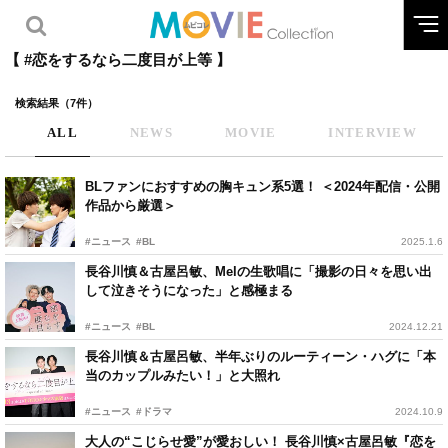
【 #恋をするなら二度目が上等 】
検索結果（7件）
ALL
NEWS
MOVIE
INTERVIEW
BLファンにおすすめの胸キュン系5選！ ＜2024年配信・公開
作品から厳選＞
#ニュース
#BL
2025.1.6
長谷川慎＆古屋呂敏、Melの生歌唱に「撮影の日々を思い出
して泣きそうになった」と感極まる
#ニュース
#BL
2024.12.21
長谷川慎＆古屋呂敏、半年ぶりのルーティーン・ハグに「本
当のカップルみたい！」と大照れ
#ニュース
#ドラマ
2024.10.9
大人の“こじらせ愛”が愛おしい！ 長谷川慎×古屋呂敏『恋を