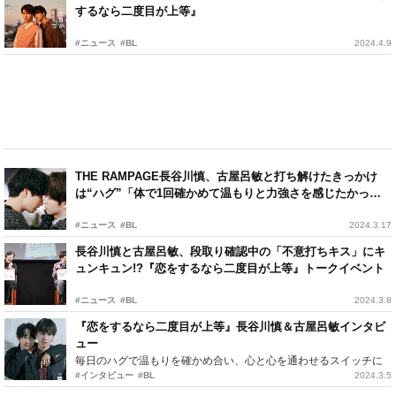
するなら二度目が上等』
#ニュース
#BL
2024.4.9
THE RAMPAGE長谷川慎、古屋呂敏と打ち解けたきっかけ
は“ハグ”「体で1回確かめて温もりと力強さを感じたかっ
た」
#ニュース
#BL
2024.3.17
長谷川慎と古屋呂敏、段取り確認中の「不意打ちキス」にキ
ュンキュン!?『恋をするなら二度目が上等』トークイベント
#ニュース
#BL
2024.3.8
『恋をするなら二度目が上等』長谷川慎＆古屋呂敏インタビ
ュー
毎日のハグで温もりを確かめ合い、心と心を通わせるスイッチに
#インタビュー
#BL
2024.3.5