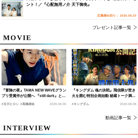
ント！／『心配無用ノ介 天下御免』
応募締め切り： 2026.08.20
プレゼント記事一覧
MOVIE
『冒険の夜』TAMA NEW WAVEグラン
『キングダム 魂の決戦』飛信隊が焚き
プリ受賞作が公開へ 『still dark』と同
火を囲む特別企画始動 秘蔵トーク満載
時上映決定
の“キングダムキャンプ”開催
#古川ヒロシ
#髙橋雄祐
2026.08.06
#キングダム
2026.08.06
動画記事一覧
INTERVIEW