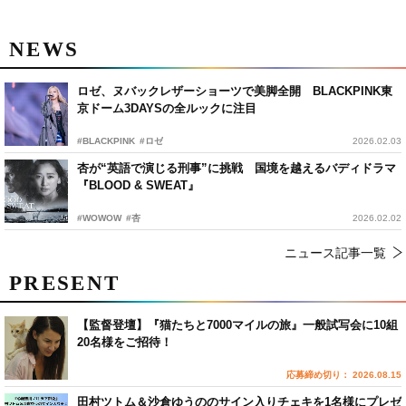
NEWS
ロゼ、ヌバックレザーショーツで美脚全開 BLACKPINK東
京ドーム3DAYSの全ルックに注目
#BLACKPINK
#ロゼ
2026.02.03
杏が“英語で演じる刑事”に挑戦 国境を越えるバディドラマ
『BLOOD & SWEAT』
#WOWOW
#杏
2026.02.02
ニュース記事一覧
PRESENT
【監督登壇】『猫たちと7000マイルの旅』一般試写会に10組
20名様をご招待！
応募締め切り： 2026.08.15
田村ツトム＆沙倉ゆうののサイン入りチェキを1名様にプレゼ