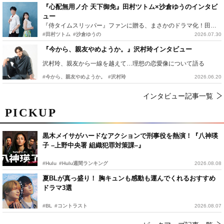
『心配無用ノ介 天下御免』田村ツトム×沙倉ゆうのインタビ
ュー
『侍タイムスリッパー』ファンに贈る、まさかのドラマ化！田村ツトム×沙倉ゆうのが語る『心配無用ノ介』撮影秘話
#田村ツトム
#沙倉ゆうの
2026.07.30
『今から、親友やめようか。』沢村玲インタビュー
沢村玲、親友から一線を越えて…理想の恋愛像について語る
#今から、親友やめようか。
#沢村玲
2026.06.20
インタビュー記事一覧
PICKUP
黒木メイサがハードなアクションで刑事役を熱演！『八神瑛
子 –上野中央署 組織犯罪対策課–』
#Hulu
#Hulu週間ランキング
2026.08.08
夏BLが真っ盛り！ 胸キュンも感動も運んでくれるおすすめ
ドラマ3選
#BL
#コントラスト
2026.08.07