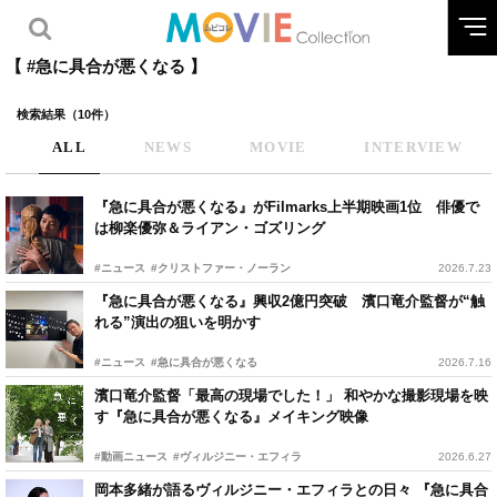
【 #急に具合が悪くなる 】
検索結果（10件）
ALL
NEWS
MOVIE
INTERVIEW
『急に具合が悪くなる』がFilmarks上半期映画1位 俳優で
は柳楽優弥＆ライアン・ゴズリング
#ニュース
#クリストファー・ノーラン
2026.7.23
『急に具合が悪くなる』興収2億円突破 濱口竜介監督が“触
れる”演出の狙いを明かす
#ニュース
#急に具合が悪くなる
2026.7.16
濱口竜介監督「最高の現場でした！」 和やかな撮影現場を映
す『急に具合が悪くなる』メイキング映像
#動画ニュース
#ヴィルジニー・エフィラ
2026.6.27
岡本多緒が語るヴィルジニー・エフィラとの日々 『急に具合