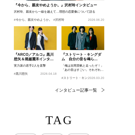
『今から、親友やめようか。』沢村玲インタビュー
沢村玲、親友から一線を越えて…理想の恋愛像について語る
#今から、親友やめようか。
#沢村玲
2026.06.20
『ARCO／アルコ』黒川
『ストリート・キングダ
想矢＆堀越麗禾インタビ
ム 自分の音を鳴ら
ュー
せ。』峯田和伸、若葉竜
実力派の若手2人を直撃
「俺は吉岡里帆と走ったぞ！」
也、吉岡里帆インタビュ
「あの音はすごい」それぞれの
ー
#黒川想矢
2026.04.18
忘れがたいシーンとは？
#ストリート・キングダム 自分の音を鳴らせ。
2026.03.20
インタビュー記事一覧
TAG