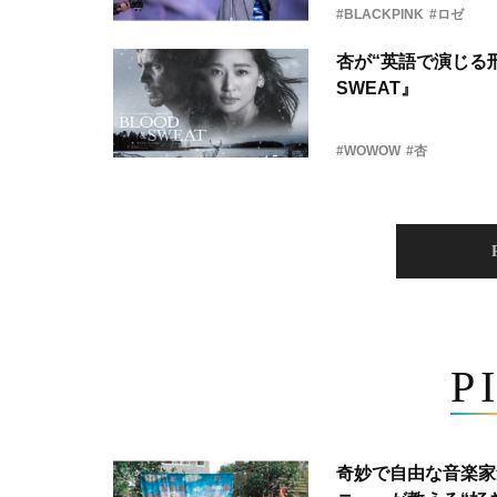
#BLACKPINK
#ロゼ
杏が“英語で演じる刑
SWEAT』
#WOWOW
#杏
P
奇妙で自由な音楽家