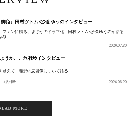
下御免』田村ツトム×沙倉ゆうのインタビュー
』ファンに贈る、まさかのドラマ化！田村ツトム×沙倉ゆうのが語る
秘話
2026.07.30
ようか。』沢村玲インタビュー
を越えて…理想の恋愛像について語る
。
#沢村玲
2026.06.20
READ MORE