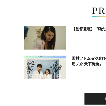
PR
【監督登壇】『猫た
田村ツトム＆沙倉ゆ
用ノ介 天下御免』