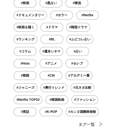
#映画
#星占い
#韓流
#ドキュメンタリー
#ホラー
#Netflix
#映画を聴く
#ドラマ
#韓国ドラマ
#ランキング
#BL
#ムビコレ占い
#コラム
#週末シネマ
#占い
#Hulu
#アニメ
#セレブ
#韓国
#CM
#アカデミー賞
#ジャニーズ
#興行トレンド
#元ネタ比較
#Netflix TOP10
#韓国映画
#ファッション
#実話
#K-POP
#カンヌ国際映画祭
タグ一覧