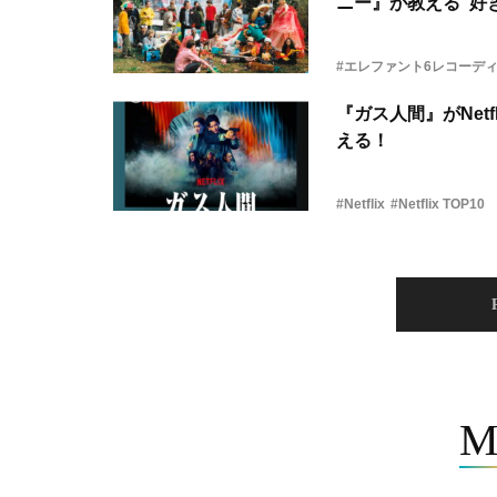
ニー』が教える“好き
#エレファント6レコーデ
『ガス人間』がNetf
える！
#Netflix
#Netflix TOP10
M