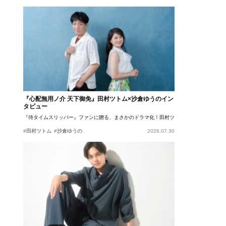
『心配無用ノ介 天下御免』田村ツトム×沙倉ゆうのイン
タビュー
『侍タイムスリッパー』ファンに贈る、まさかのドラマ化！田村ツトム×沙倉ゆうのが語
#田村ツトム
#沙倉ゆうの
2026.07.30