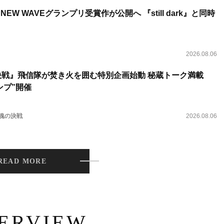
NEW WAVEグランプリ受賞作が公開へ 『still dark』と同時
2026.08.06
決戦』飛信隊が焚き火を囲む特別企画始動 秘蔵トーク満載
ンプ”開催
 魂の決戦
2026.08.06
READ MORE
TERVIEW