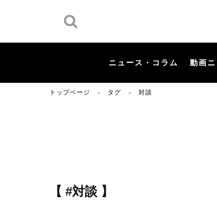
ニュース・コラム
動画ニ
トップページ
タグ
対談
＞
＞
【 #対談 】