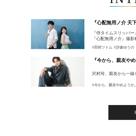
『心配無用ノ介 天
『侍タイムスリッパー
『心配無用ノ介』撮影
#田村ツトム
#沙倉ゆうの
『今から、親友やめ
沢村玲、親友から一線
#今から、親友やめようか