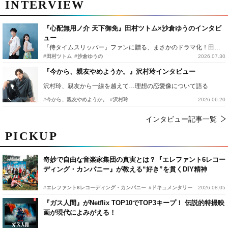
INTERVIEW
『心配無用ノ介 天下御免』田村ツトム×沙倉ゆうのインタビ
ュー
『侍タイムスリッパー』ファンに贈る、まさかのドラマ化！田村ツトム×沙倉ゆうのが語る『心配無用ノ介』撮影秘話
#田村ツトム
#沙倉ゆうの
2026.07.30
『今から、親友やめようか。』沢村玲インタビュー
沢村玲、親友から一線を越えて…理想の恋愛像について語る
#今から、親友やめようか。
#沢村玲
2026.06.20
インタビュー記事一覧
PICKUP
奇妙で自由な音楽家集団の真実とは？『エレファント6レコー
ディング・カンパニー』が教える“好き”を貫くDIY精神
#エレファント6レコーディング・カンパニー
#ドキュメンタリー
2026.08.05
『ガス人間』がNetflix TOP10でTOP3キープ！ 伝説的特撮映
画が現代によみがえる！