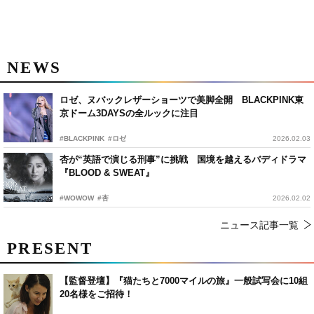
NEWS
ロゼ、ヌバックレザーショーツで美脚全開 BLACKPINK東
京ドーム3DAYSの全ルックに注目
#BLACKPINK
#ロゼ
2026.02.03
杏が“英語で演じる刑事”に挑戦 国境を越えるバディドラマ
『BLOOD & SWEAT』
#WOWOW
#杏
2026.02.02
ニュース記事一覧
PRESENT
【監督登壇】『猫たちと7000マイルの旅』一般試写会に10組
20名様をご招待！