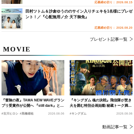
応募締め切り： 2026.08.15
田村ツトム＆沙倉ゆうののサイン入りチェキを1名様にプレゼ
ント！／『心配無用ノ介 天下御免』
応募締め切り： 2026.08.20
プレゼント記事一覧
MOVIE
『冒険の夜』TAMA NEW WAVEグラン
『キングダム 魂の決戦』飛信隊が焚き
プリ受賞作が公開へ 『still dark』と同
火を囲む特別企画始動 秘蔵トーク満載
時上映決定
の“キングダムキャンプ”開催
#古川ヒロシ
#髙橋雄祐
2026.08.06
#キングダム
2026.08.06
動画記事一覧