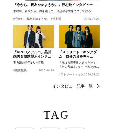
『今から、親友やめようか。』沢村玲インタビュー
沢村玲、親友から一線を越えて…理想の恋愛像について語る
#今から、親友やめようか。
#沢村玲
2026.06.20
『ARCO／アルコ』黒川
『ストリート・キングダ
想矢＆堀越麗禾インタビ
ム 自分の音を鳴ら
ュー
せ。』峯田和伸、若葉竜
実力派の若手2人を直撃
「俺は吉岡里帆と走ったぞ！」
也、吉岡里帆インタビュ
「あの音はすごい」それぞれの
ー
#黒川想矢
2026.04.18
忘れがたいシーンとは？
#ストリート・キングダム 自分の音を鳴らせ。
2026.03.20
インタビュー記事一覧
TAG