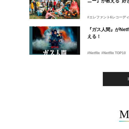
ニー』が教える“好き
#エレファント6レコーデ
『ガス人間』がNetf
える！
#Netflix
#Netflix TOP10
M