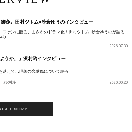
下御免』田村ツトム×沙倉ゆうのインタビュー
』ファンに贈る、まさかのドラマ化！田村ツトム×沙倉ゆうのが語る
秘話
2026.07.30
ようか。』沢村玲インタビュー
を越えて…理想の恋愛像について語る
。
#沢村玲
2026.06.20
READ MORE