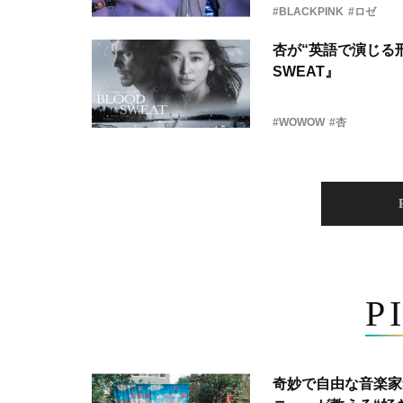
#BLACKPINK
#ロゼ
杏が“英語で演じる刑
SWEAT』
#WOWOW
#杏
P
奇妙で自由な音楽家