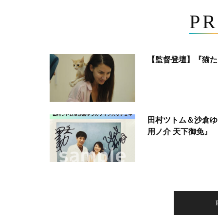
PR
【監督登壇】『猫た
田村ツトム＆沙倉ゆ
用ノ介 天下御免』