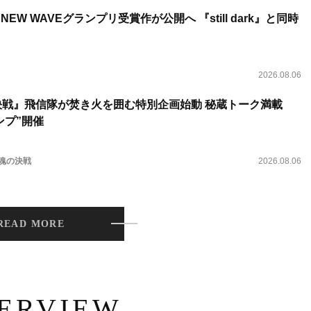
NEW WAVEグランプリ受賞作が公開へ 『still dark』と同時
2026.08.06
決戦』飛信隊が焚き火を囲む特別企画始動 秘蔵トーク満載
ンプ”開催
 魂の決戦
2026.08.06
READ MORE
TERVIEW