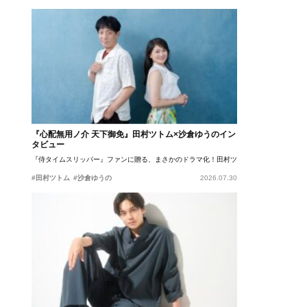
『心配無用ノ介 天下御免』田村ツトム×沙倉ゆうのイン
タビュー
『侍タイムスリッパー』ファンに贈る、まさかのドラマ化！田村ツトム×沙倉ゆうのが語
#田村ツトム
#沙倉ゆうの
2026.07.30