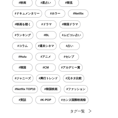
#映画
#星占い
#韓流
#ドキュメンタリー
#ホラー
#Netflix
#映画を聴く
#ドラマ
#韓国ドラマ
#ランキング
#BL
#ムビコレ占い
#コラム
#週末シネマ
#占い
#Hulu
#アニメ
#セレブ
#韓国
#CM
#アカデミー賞
#ジャニーズ
#興行トレンド
#元ネタ比較
#Netflix TOP10
#韓国映画
#ファッション
#実話
#K-POP
#カンヌ国際映画祭
タグ一覧