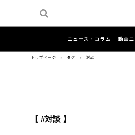
ニュース・コラム
動画ニ
トップページ
タグ
対談
＞
＞
【 #対談 】