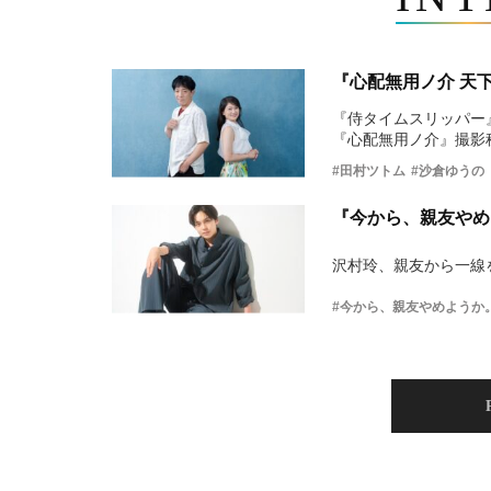
『心配無用ノ介 天
『侍タイムスリッパー
『心配無用ノ介』撮影
#田村ツトム
#沙倉ゆうの
『今から、親友やめ
沢村玲、親友から一線
#今から、親友やめようか