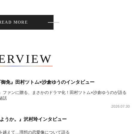
READ MORE
TERVIEW
下御免』田村ツトム×沙倉ゆうのインタビュー
』ファンに贈る、まさかのドラマ化！田村ツトム×沙倉ゆうのが語る
秘話
2026.07.30
ようか。』沢村玲インタビュー
を越えて…理想の恋愛像について語る