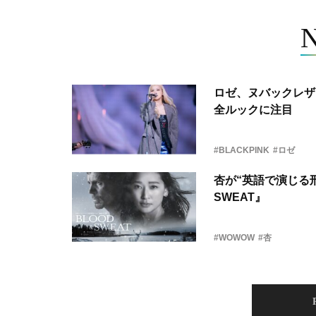
ロゼ、ヌバックレザー
全ルックに注目
#BLACKPINK
#ロゼ
杏が“英語で演じる刑
SWEAT』
#WOWOW
#杏