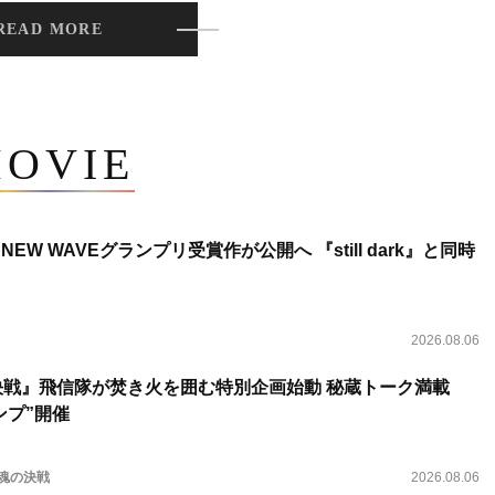
READ MORE
OVIE
NEW WAVEグランプリ受賞作が公開へ 『still dark』と同時
2026.08.06
決戦』飛信隊が焚き火を囲む特別企画始動 秘蔵トーク満載
ンプ”開催
 魂の決戦
2026.08.06