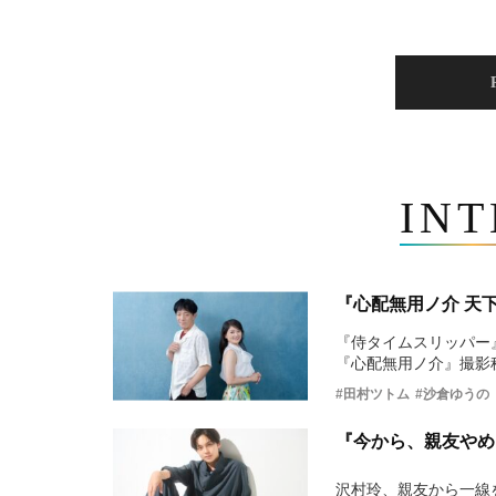
IN
『心配無用ノ介 天
『侍タイムスリッパー
『心配無用ノ介』撮影
#田村ツトム
#沙倉ゆうの
『今から、親友やめ
沢村玲、親友から一線