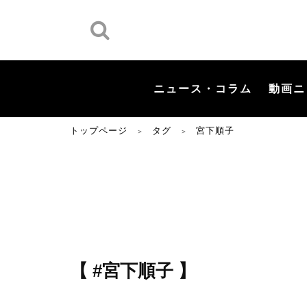
ニュース・コラム
動画ニ
トップページ
タグ
宮下順子
＞
＞
【 #宮下順子 】