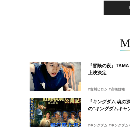
M
『冒険の夜』TAMA 
上映決定
#古川ヒロシ
#髙橋雄祐
『キングダム 魂の
の“キングダムキャ
#キングダム
#キングダム