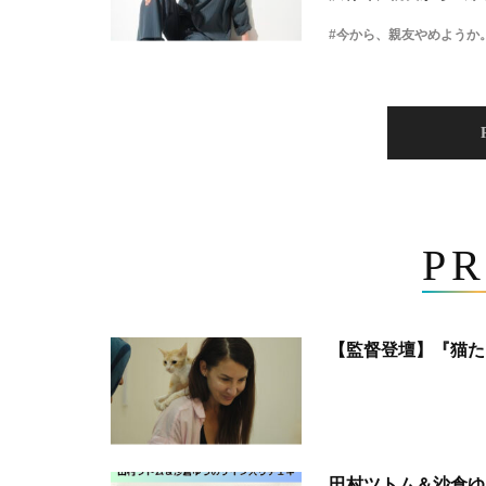
#今から、親友やめようか
PR
【監督登壇】『猫た
田村ツトム＆沙倉ゆ