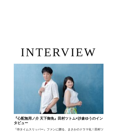
INTERVIEW
『心配無用ノ介 天下御免』田村ツトム×沙倉ゆうのイン
タビュー
『侍タイムスリッパー』ファンに贈る、まさかのドラマ化！田村ツトム×沙倉ゆうのが語