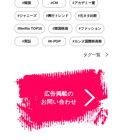
#韓国
#CM
#アカデミー賞
#ジャニーズ
#興行トレンド
#元ネタ比較
#Netflix TOP10
#韓国映画
#ファッション
#実話
#K-POP
#カンヌ国際映画祭
タグ一覧
広告掲載の
お問い合わせ