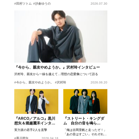
#田村ツトム
#沙倉ゆうの
2026.07.30
『今から、親友やめようか。』沢村玲インタビュー
沢村玲、親友から一線を越えて…理想の恋愛像について語る
#今から、親友やめようか。
#沢村玲
2026.06.20
『ARCO／アルコ』黒川
『ストリート・キングダ
想矢＆堀越麗禾インタビ
ム 自分の音を鳴ら
ュー
せ。』峯田和伸、若葉竜
実力派の若手2人を直撃
「俺は吉岡里帆と走ったぞ！」
也、吉岡里帆インタビュ
「あの音はすごい」それぞれの
ー
#黒川想矢
2026.04.18
忘れがたいシーンとは？