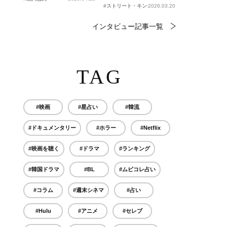
#ストリート・キングダム 自分の音を鳴らせ。
2026.03.20
インタビュー記事一覧
TAG
#映画
#星占い
#韓流
#ドキュメンタリー
#ホラー
#Netflix
#映画を聴く
#ドラマ
#ランキング
#韓国ドラマ
#BL
#ムビコレ占い
#コラム
#週末シネマ
#占い
#Hulu
#アニメ
#セレブ