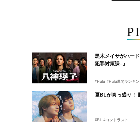
P
黒木メイサがハード
犯罪対策課–』
#Hulu
#Hulu週間ランキ
夏BLが真っ盛り！
#BL
#コントラスト