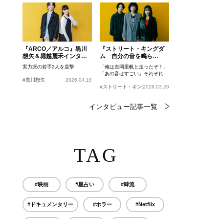
『ARCO／アルコ』黒川
『ストリート・キングダ
想矢＆堀越麗禾インタビ
ム 自分の音を鳴ら
ュー
せ。』峯田和伸、若葉竜
実力派の若手2人を直撃
「俺は吉岡里帆と走ったぞ！」
也、吉岡里帆インタビュ
「あの音はすごい」それぞれの
ー
#黒川想矢
2026.04.18
忘れがたいシーンとは？
#ストリート・キングダム 自分の音を鳴らせ。
2026.03.20
インタビュー記事一覧
TAG
#映画
#星占い
#韓流
#ドキュメンタリー
#ホラー
#Netflix