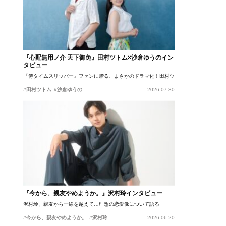
『心配無用ノ介 天下御免』田村ツトム×沙倉ゆうのイン
タビュー
『侍タイムスリッパー』ファンに贈る、まさかのドラマ化！田村ツトム×沙倉ゆうのが語
#田村ツトム
#沙倉ゆうの
2026.07.30
『今から、親友やめようか。』沢村玲インタビュー
沢村玲、親友から一線を越えて…理想の恋愛像について語る
#今から、親友やめようか。
#沢村玲
2026.06.20