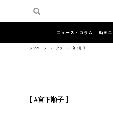
ニュース・コラム
動画ニ
トップページ
タグ
宮下順子
＞
＞
【 #宮下順子 】