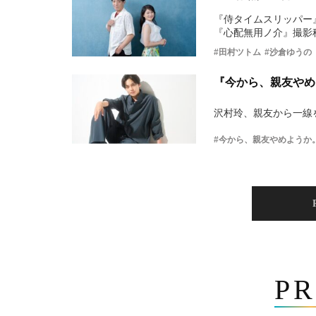
『侍タイムスリッパー
『心配無用ノ介』撮影
#田村ツトム
#沙倉ゆうの
『今から、親友やめ
沢村玲、親友から一線
#今から、親友やめようか
PR