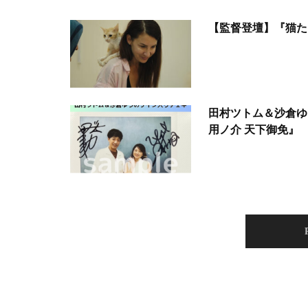
【監督登壇】『猫た
田村ツトム＆沙倉ゆ
用ノ介 天下御免』