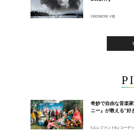
#WOWOW
#杏
P
奇妙で自由な音楽家
ニー』が教える“好き
#エレファント6レコーデ