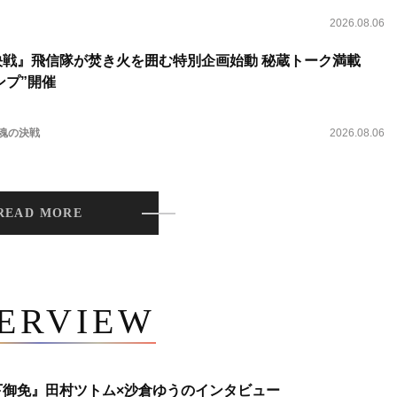
2026.08.06
決戦』飛信隊が焚き火を囲む特別企画始動 秘蔵トーク満載
ンプ”開催
 魂の決戦
2026.08.06
READ MORE
TERVIEW
下御免』田村ツトム×沙倉ゆうのインタビュー