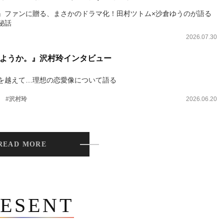
』ファンに贈る、まさかのドラマ化！田村ツトム×沙倉ゆうのが語る
秘話
2026.07.30
ようか。』沢村玲インタビュー
を越えて…理想の恋愛像について語る
。
#沢村玲
2026.06.20
READ MORE
ESENT