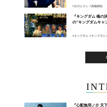
#古川ヒロシ
#髙橋雄祐
『キングダム 魂の
の“キングダムキャ
#キングダム
#キングダム
IN
『心配無用ノ介 天