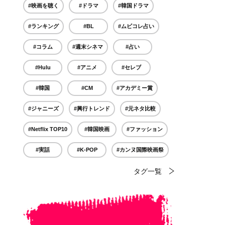
#映画を聴く
#ドラマ
#韓国ドラマ
#ランキング
#BL
#ムビコレ占い
#コラム
#週末シネマ
#占い
#Hulu
#アニメ
#セレブ
#韓国
#CM
#アカデミー賞
#ジャニーズ
#興行トレンド
#元ネタ比較
#Netflix TOP10
#韓国映画
#ファッション
#実話
#K-POP
#カンヌ国際映画祭
タグ一覧