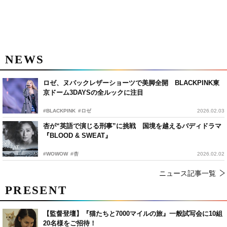
NEWS
ロゼ、ヌバックレザーショーツで美脚全開 BLACKPINK東
京ドーム3DAYSの全ルックに注目
#BLACKPINK
#ロゼ
2026.02.03
杏が“英語で演じる刑事”に挑戦 国境を越えるバディドラマ
『BLOOD & SWEAT』
#WOWOW
#杏
2026.02.02
ニュース記事一覧
PRESENT
【監督登壇】『猫たちと7000マイルの旅』一般試写会に10組
20名様をご招待！