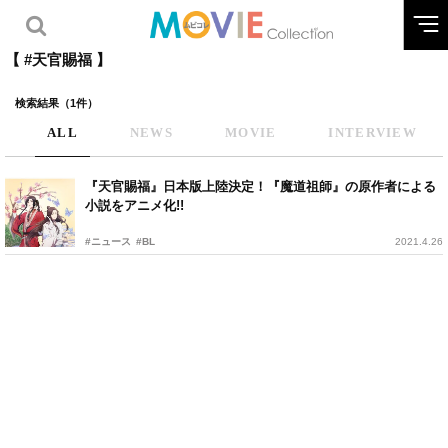
【 #天官賜福 】
検索結果（1件）
ALL
NEWS
MOVIE
INTERVIEW
『天官賜福』日本版上陸決定！『魔道祖師』の原作者による
小説をアニメ化!!
#ニュース
#BL
2021.4.26