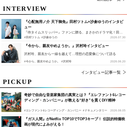
INTERVIEW
『心配無用ノ介 天下御免』田村ツトム×沙倉ゆうのインタビ
ュー
『侍タイムスリッパー』ファンに贈る、まさかのドラマ化！田村ツトム×沙倉ゆうのが語る『心配無用ノ介』撮影秘話
#田村ツトム
#沙倉ゆうの
2026.07.30
『今から、親友やめようか。』沢村玲インタビュー
沢村玲、親友から一線を越えて…理想の恋愛像について語る
#今から、親友やめようか。
#沢村玲
2026.06.20
インタビュー記事一覧
PICKUP
奇妙で自由な音楽家集団の真実とは？『エレファント6レコー
ディング・カンパニー』が教える“好き”を貫くDIY精神
#エレファント6レコーディング・カンパニー
#ドキュメンタリー
2026.08.05
『ガス人間』がNetflix TOP10でTOP3キープ！ 伝説的特撮映
画が現代によみがえる！