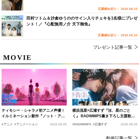
応募締め切り： 2026.08.15
田村ツトム＆沙倉ゆうののサイン入りチェキを1名様にプレゼ
ント！／『心配無用ノ介 天下御免』
応募締め切り： 2026.08.20
プレゼント記事一覧
MOVIE
ティモシー・シャラメ初アニメ声優！
横浜流星×広瀬すず『汝、星のごと
イルミネーション新作『ノット・アロ
く』 RADWIMPS書き下ろし主題歌が
ーン』2027年公開決定
15年の愛を切なく彩る
#アニメ
#アニメーション
2026.08.06
#RADWIMPS
#広瀬すず
2026.08.05
動画記事一覧