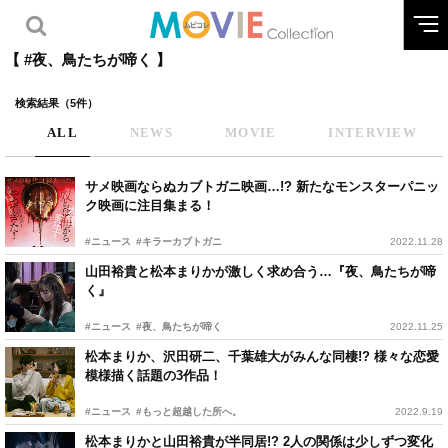
【 #夜、鳥たちが啼く 】
検索結果（5件）
ALL
NEWS
MOVIE
INTERVIEW
サメ映画ならぬカブトガニ映画…!? 新たなモンスターパニッ
ク映画に注目集まる！
#ニュース
#キラーカブトガニ
2022.11.28
山田裕貴と松本まりかが激しく求め合う…『夜、鳥たちが啼
く』
#ニュース
#夜、鳥たちが啼く
2022.11.25
松本まりか、沢田研二、千葉雄大がみんな同棲!? 様々な恋愛
模様描く話題の3作品！
#ニュース
#もっと超越した所へ。
2022.9.19
松本まりかと山田裕貴が半同居!? 2人の関係は少しずつ変化