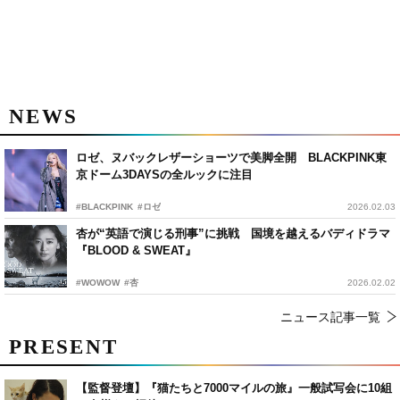
NEWS
ロゼ、ヌバックレザーショーツで美脚全開 BLACKPINK東
京ドーム3DAYSの全ルックに注目
#BLACKPINK
#ロゼ
2026.02.03
杏が“英語で演じる刑事”に挑戦 国境を越えるバディドラマ
『BLOOD & SWEAT』
#WOWOW
#杏
2026.02.02
ニュース記事一覧
PRESENT
【監督登壇】『猫たちと7000マイルの旅』一般試写会に10組