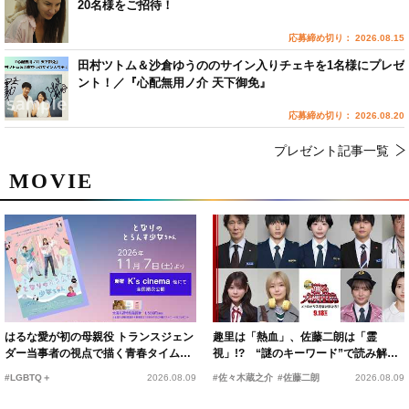
20名様をご招待！
応募締め切り： 2026.08.15
田村ツトム＆沙倉ゆうののサイン入りチェキを1名様にプレゼ
ント！／『心配無用ノ介 天下御免』
応募締め切り： 2026.08.20
プレゼント記事一覧
MOVIE
はるな愛が初の母親役 トランスジェン
趣里は「熱血」、佐藤二朗は「霊
ダー当事者の視点で描く青春タイムス
視」!? “謎のキーワード”で読み解く
リップコメディ
『踊る大捜査線 N.E.W.』新メンバー
#LGBTQ＋
2026.08.09
#佐々木蔵之介
#佐藤二朗
2026.08.09