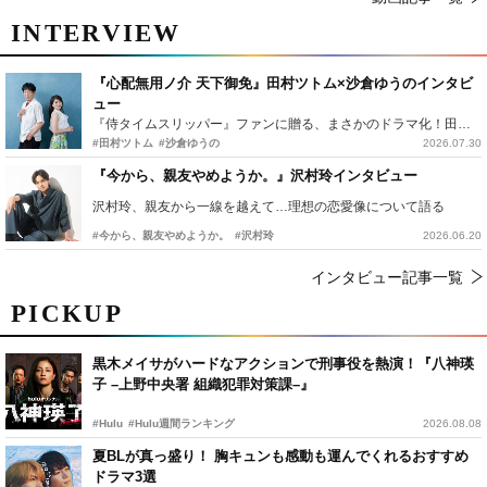
INTERVIEW
『心配無用ノ介 天下御免』田村ツトム×沙倉ゆうのインタビ
ュー
『侍タイムスリッパー』ファンに贈る、まさかのドラマ化！田村ツトム×沙倉ゆうのが語る『心配無用ノ介』撮影秘話
#田村ツトム
#沙倉ゆうの
2026.07.30
『今から、親友やめようか。』沢村玲インタビュー
沢村玲、親友から一線を越えて…理想の恋愛像について語る
#今から、親友やめようか。
#沢村玲
2026.06.20
インタビュー記事一覧
PICKUP
黒木メイサがハードなアクションで刑事役を熱演！『八神瑛
子 –上野中央署 組織犯罪対策課–』
#Hulu
#Hulu週間ランキング
2026.08.08
夏BLが真っ盛り！ 胸キュンも感動も運んでくれるおすすめ
ドラマ3選