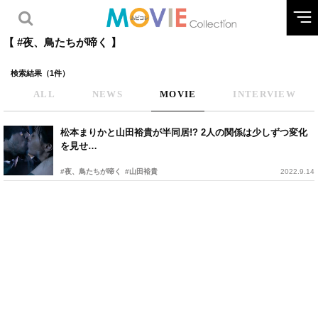
【 #夜、鳥たちが啼く 】
検索結果（1件）
ALL
NEWS
MOVIE
INTERVIEW
松本まりかと山田裕貴が半同居!? 2人の関係は少しずつ変化
を見せ…
#夜、鳥たちが啼く
#山田裕貴
2022.9.14