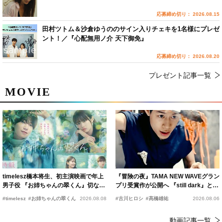
応募締め切り： 2026.08.15
田村ツトム＆沙倉ゆうののサイン入りチェキを1名様にプレゼ
ント！／『心配無用ノ介 天下御免』
応募締め切り： 2026.08.20
プレゼント記事一覧
MOVIE
timelesz橋本将生、初主演映画で年上
『冒険の夜』TAMA NEW WAVEグラン
男子役 『お姉ちゃんの翠くん』切ない
プリ受賞作が公開へ 『still dark』と同
恋の幕開けを予感
時上映決定
#timelesz
#お姉ちゃんの翠くん
2026.08.08
#古川ヒロシ
#髙橋雄祐
2026.08.06
動画記事一覧