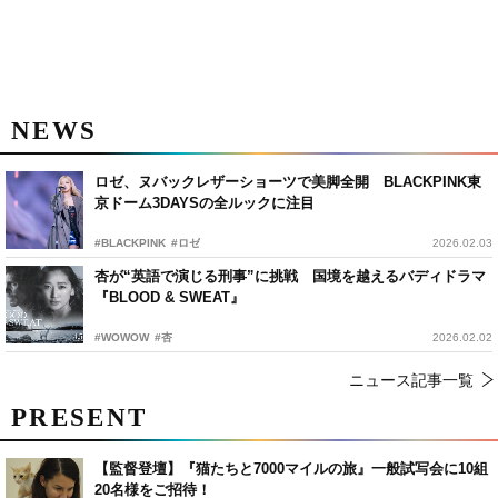
NEWS
ロゼ、ヌバックレザーショーツで美脚全開 BLACKPINK東
京ドーム3DAYSの全ルックに注目
#BLACKPINK
#ロゼ
2026.02.03
杏が“英語で演じる刑事”に挑戦 国境を越えるバディドラマ
『BLOOD & SWEAT』
#WOWOW
#杏
2026.02.02
ニュース記事一覧
PRESENT
【監督登壇】『猫たちと7000マイルの旅』一般試写会に10組
20名様をご招待！