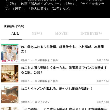
（17年）、映画『脳内ポイズンベリー』（15年）、『ライチ☆光クラ
ブ』（16年）、『曇天に笑う』（18年）など。
検索結果（38件）
ALL
NEWS
MOVIE
INTERVIEW
ねこ愛あふれる古川雄輝、細田佳央太、上村海成、本田剛
文！
#動画ニュース
#劇場版 ねこ物件
2022.7.30
ねこも人間も美味しく食べられ、栄養満点でインスタ映えす
るご飯、公開！
#動画ニュース
#劇場版 ねこ物件
2022.7.24
ねことイケメンが戯れる、癒やされ動画が3編も！
#動画ニュース
#イケメン
2022.7.13
『ねこ物件』、ねこ成分＆癒やし成分ましましの本編映像公