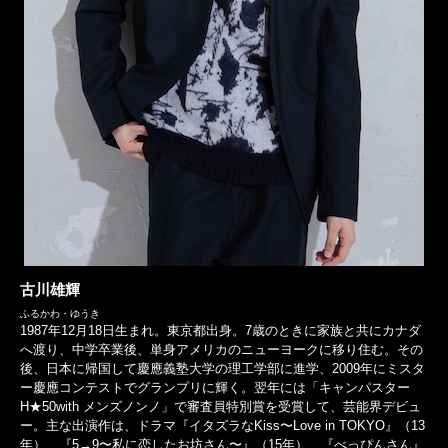
古川雄輝
ふるかわ・ゆうき
1987年12月18日生まれ。東京都出身。7歳のときに家族と共にカナダ
へ渡り、中学卒業後、単身アメリカのニューヨークに移り住む。その
後、日本に帰国して慶應義塾大学の理工学部に進学、2009年にミスタ
ー慶應コンテストでグランプリに輝く。翌年には「キャンパスター
H★50with メンズノンノ」で審査員特別賞を受賞して、芸能界デビュ
ー。主な出演作は、ドラマ『イタズラなKiss〜Love in TOKYO』（13
年）、『5→9〜私に恋したお坊さん〜』（15年）、『べっぴんさん』