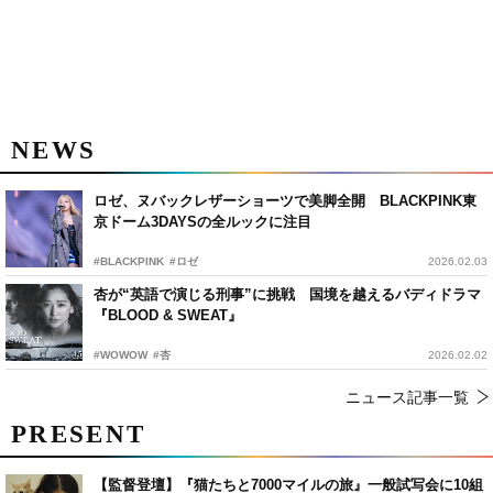
NEWS
ロゼ、ヌバックレザーショーツで美脚全開 BLACKPINK東
京ドーム3DAYSの全ルックに注目
#BLACKPINK
#ロゼ
2026.02.03
杏が“英語で演じる刑事”に挑戦 国境を越えるバディドラマ
『BLOOD & SWEAT』
#WOWOW
#杏
2026.02.02
ニュース記事一覧
PRESENT
【監督登壇】『猫たちと7000マイルの旅』一般試写会に10組