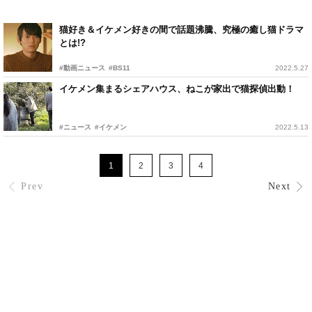
猫好き＆イケメン好きの間で話題沸騰、究極の癒し猫ドラマ
とは!?
#動画ニュース
#BS11
2022.5.27
イケメン集まるシェアハウス、ねこが家出で猫探偵出動！
#ニュース
#イケメン
2022.5.13
1
2
3
4
Prev
Next