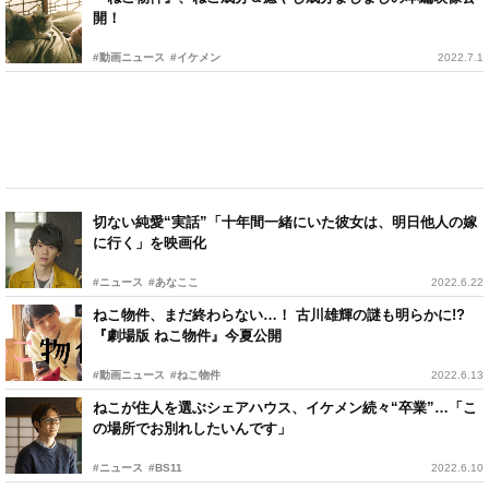
開！
#動画ニュース
#イケメン
2022.7.1
切ない純愛“実話”「十年間一緒にいた彼女は、明日他人の嫁
に行く」を映画化
#ニュース
#あなここ
2022.6.22
ねこ物件、まだ終わらない…！ 古川雄輝の謎も明らかに!?
『劇場版 ねこ物件』今夏公開
#動画ニュース
#ねこ物件
2022.6.13
ねこが住人を選ぶシェアハウス、イケメン続々“卒業”…「こ
の場所でお別れしたいんです」
#ニュース
#BS11
2022.6.10