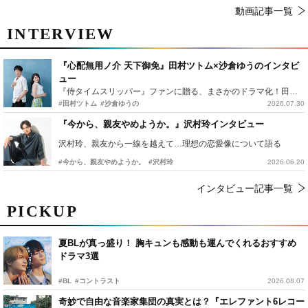
動画記事一覧
INTERVIEW
『心配無用ノ介 天下御免』田村ツトム×沙倉ゆうのインタビ
ュー
『侍タイムスリッパー』ファンに贈る、まさかのドラマ化！田村ツトム×沙倉ゆうのが語る『心配無用ノ介』撮影秘話
#田村ツトム
#沙倉ゆうの
2026.07.30
『今から、親友やめようか。』沢村玲インタビュー
沢村玲、親友から一線を越えて…理想の恋愛像について語る
#今から、親友やめようか。
#沢村玲
2026.06.20
インタビュー記事一覧
PICKUP
夏BLが真っ盛り！ 胸キュンも感動も運んでくれるおすすめ
ドラマ3選
#BL
#コントラスト
2026.08.07
奇妙で自由な音楽家集団の真実とは？『エレファント6レコー