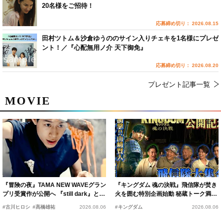
20名様をご招待！
応募締め切り： 2026.08.15
田村ツトム＆沙倉ゆうののサイン入りチェキを1名様にプレゼ
ント！／『心配無用ノ介 天下御免』
応募締め切り： 2026.08.20
プレゼント記事一覧
MOVIE
『冒険の夜』TAMA NEW WAVEグラン
『キングダム 魂の決戦』飛信隊が焚き
プリ受賞作が公開へ 『still dark』と同
火を囲む特別企画始動 秘蔵トーク満載
時上映決定
の“キングダムキャンプ”開催
#古川ヒロシ
#髙橋雄祐
2026.08.06
#キングダム
2026.08.06