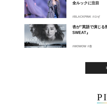
全ルックに注目
#BLACKPINK
#ロゼ
杏が“英語で演じる刑
SWEAT』
#WOWOW
#杏
P