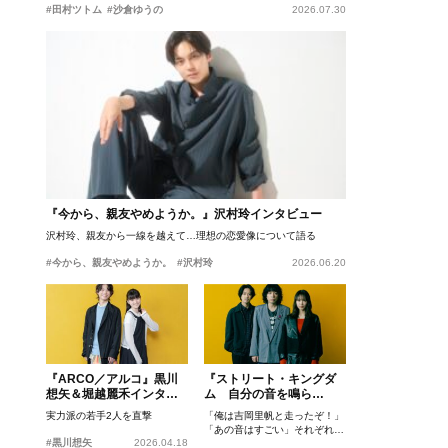
#田村ツトム
#沙倉ゆうの
2026.07.30
『今から、親友やめようか。』沢村玲インタビュー
沢村玲、親友から一線を越えて…理想の恋愛像について語る
#今から、親友やめようか。
#沢村玲
2026.06.20
『ARCO／アルコ』黒川
『ストリート・キングダ
想矢＆堀越麗禾インタビ
ム 自分の音を鳴ら
ュー
せ。』峯田和伸、若葉竜
実力派の若手2人を直撃
「俺は吉岡里帆と走ったぞ！」
也、吉岡里帆インタビュ
「あの音はすごい」それぞれの
ー
#黒川想矢
2026.04.18
忘れがたいシーンとは？