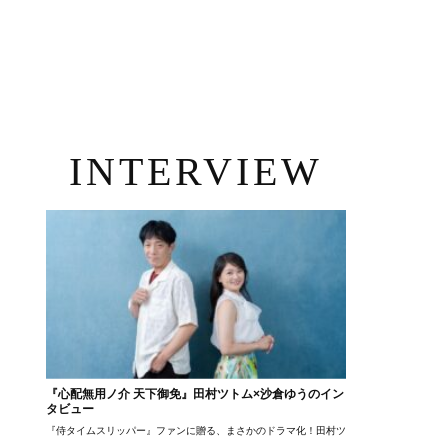
INTERVIEW
『心配無用ノ介 天下御免』田村ツトム×沙倉ゆうのイン
タビュー
『侍タイムスリッパー』ファンに贈る、まさかのドラマ化！田村ツトム×沙倉ゆうのが語