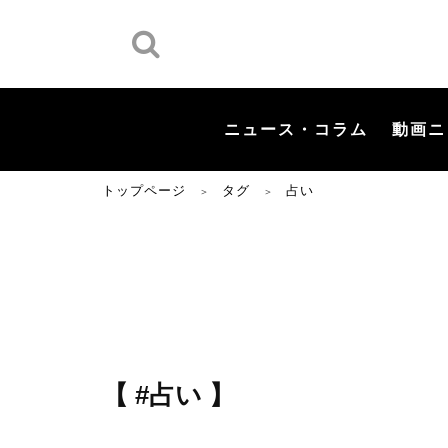
ニュース・コラム
動画ニ
トップページ
タグ
占い
＞
＞
【 #占い 】