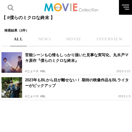
【 #僕らのミクロな終末 】
検索結果（2件）
ALL
NEWS
MOVIE
INTERVIEW
官能シーンも心情もしっかり描いた見事な実写化、丸木戸マ
キ原作『僕らのミクロな終末』
#ニュース
#BL
2023.3.21
2023年もBLから目が離せない！ 期待の映像作品をBLライタ
ーがピックアップ
#ニュース
#BL
2023.1.5