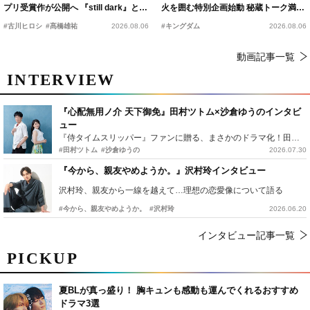
プリ受賞作が公開へ 『still dark』と同
火を囲む特別企画始動 秘蔵トーク満載
時上映決定
の“キングダムキャンプ”開催
#古川ヒロシ
#髙橋雄祐
2026.08.06
#キングダム
2026.08.06
動画記事一覧
INTERVIEW
『心配無用ノ介 天下御免』田村ツトム×沙倉ゆうのインタビ
ュー
『侍タイムスリッパー』ファンに贈る、まさかのドラマ化！田村ツトム×沙倉ゆうのが語る『心配無用ノ介』撮影秘話
#田村ツトム
#沙倉ゆうの
2026.07.30
『今から、親友やめようか。』沢村玲インタビュー
沢村玲、親友から一線を越えて…理想の恋愛像について語る
#今から、親友やめようか。
#沢村玲
2026.06.20
インタビュー記事一覧
PICKUP
夏BLが真っ盛り！ 胸キュンも感動も運んでくれるおすすめ
ドラマ3選