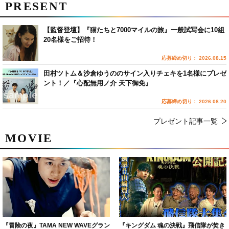
PRESENT
【監督登壇】『猫たちと7000マイルの旅』一般試写会に10組
20名様をご招待！
応募締め切り： 2026.08.15
田村ツトム＆沙倉ゆうののサイン入りチェキを1名様にプレゼ
ント！／『心配無用ノ介 天下御免』
応募締め切り： 2026.08.20
プレゼント記事一覧
MOVIE
『冒険の夜』TAMA NEW WAVEグラン
『キングダム 魂の決戦』飛信隊が焚き