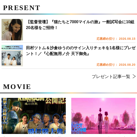
PRESENT
【監督登壇】『猫たちと7000マイルの旅』一般試写会に10組
20名様をご招待！
応募締め切り： 2026.08.15
田村ツトム＆沙倉ゆうののサイン入りチェキを1名様にプレゼ
ント！／『心配無用ノ介 天下御免』
応募締め切り： 2026.08.20
プレゼント記事一覧
MOVIE