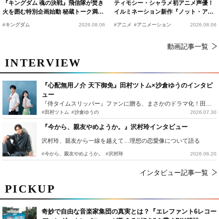
『キングダム 魂の決戦』飛信隊が焚き
ティモシー・シャラメ初アニメ声優！
火を囲む特別企画始動 秘蔵トーク満載
イルミネーション新作『ノット・アロ
の“キングダムキャンプ”開催
ーン』2027年公開決定
#キングダム
2026.08.06
#アニメ
#アニメーション
2026.08.06
動画記事一覧
INTERVIEW
『心配無用ノ介 天下御免』田村ツトム×沙倉ゆうのインタビ
ュー
『侍タイムスリッパー』ファンに贈る、まさかのドラマ化！田村ツトム×沙倉ゆうのが語る『心配無用ノ介』撮影秘話
#田村ツトム
#沙倉ゆうの
2026.07.30
『今から、親友やめようか。』沢村玲インタビュー
沢村玲、親友から一線を越えて…理想の恋愛像について語る
#今から、親友やめようか。
#沢村玲
2026.06.20
インタビュー記事一覧
PICKUP
奇妙で自由な音楽家集団の真実とは？『エレファント6レコー