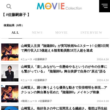
【 #佐藤嗣麻子 】
検索結果（6件）
ALL
NEWS
MOVIE
INTERVIEW
山﨑賢人主演『陰陽師0』が実写映画No1スタート! 公開3日間
で興行収入2.5億超え＆観客動員数18万人超を達成
#ニュース
#佐藤嗣麻子
2024.4.24
山﨑賢人「楽しみながら一生懸命やるというのが今の仕事に
も繋がっている」『陰陽師0』舞台挨拶で自身の“原点”語る
#ニュース
#佐藤嗣麻子
2024.4.24
山﨑賢人、踊り舞うような優美な動きで安倍晴明を表現…ア
クションの舞台裏を収めた『陰陽師0』メイキング映像
#動画ニュース
#佐藤嗣麻子
2024.3.18
山﨑賢人、格好良さの中に垣間見える繊細さ。着想は羽生結