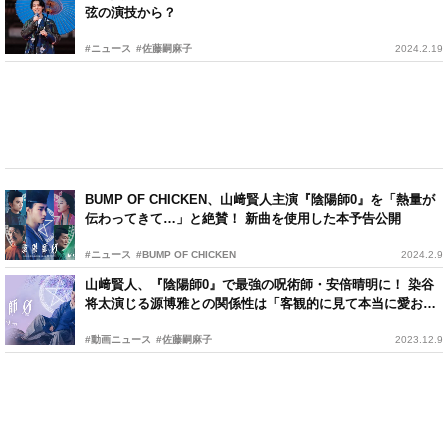
弦の演技から？
#ニュース
#佐藤嗣麻子
2024.2.19
BUMP OF CHICKEN、山﨑賢人主演『陰陽師0』を「熱量が
伝わってきて…」と絶賛！ 新曲を使用した本予告公開
#ニュース
#BUMP OF CHICKEN
2024.2.9
山﨑賢人、『陰陽師0』で最強の呪術師・安倍晴明に！ 染谷
将太演じる源博雅との関係性は「客観的に見て本当に愛おし
い」
#動画ニュース
#佐藤嗣麻子
2023.12.9