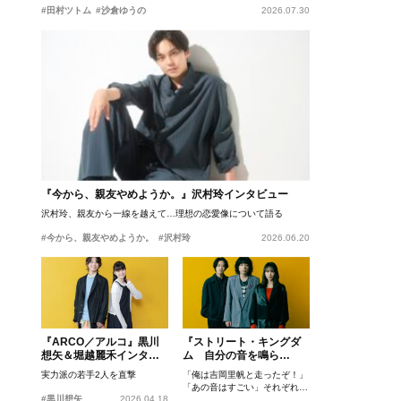
#田村ツトム
#沙倉ゆうの
2026.07.30
『今から、親友やめようか。』沢村玲インタビュー
沢村玲、親友から一線を越えて…理想の恋愛像について語る
#今から、親友やめようか。
#沢村玲
2026.06.20
『ARCO／アルコ』黒川
『ストリート・キングダ
想矢＆堀越麗禾インタビ
ム 自分の音を鳴ら
ュー
せ。』峯田和伸、若葉竜
実力派の若手2人を直撃
「俺は吉岡里帆と走ったぞ！」
也、吉岡里帆インタビュ
「あの音はすごい」それぞれの
ー
#黒川想矢
2026.04.18
忘れがたいシーンとは？