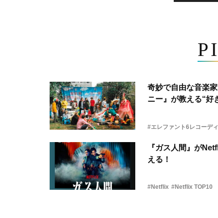
P
奇妙で自由な音楽家
ニー』が教える“好き
#エレファント6レコーデ
『ガス人間』がNetf
える！
#Netflix
#Netflix TOP10