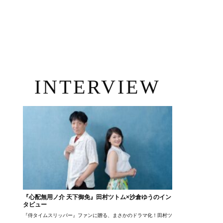
INTERVIEW
『心配無用ノ介 天下御免』田村ツトム×沙倉ゆうのイン
タビュー
『侍タイムスリッパー』ファンに贈る、まさかのドラマ化！田村ツトム×沙倉ゆうのが語