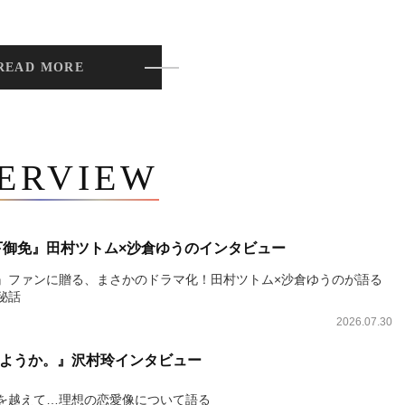
READ MORE
TERVIEW
下御免』田村ツトム×沙倉ゆうのインタビュー
』ファンに贈る、まさかのドラマ化！田村ツトム×沙倉ゆうのが語る
秘話
2026.07.30
ようか。』沢村玲インタビュー
を越えて…理想の恋愛像について語る