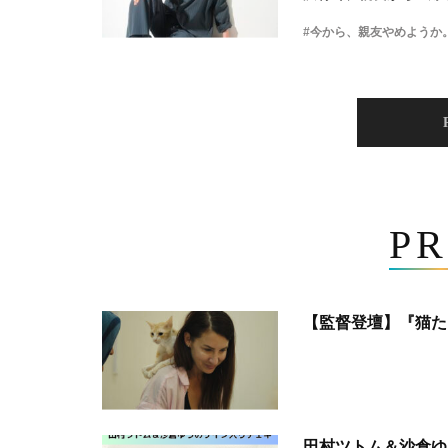
#今から、親友やめようか
PR
【監督登壇】『猫た
田村ツトム＆沙倉ゆ