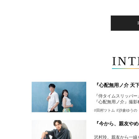
IN
『心配無用ノ介 天
『侍タイムスリッパー
『心配無用ノ介』撮影
#田村ツトム
#沙倉ゆうの
『今から、親友やめ
沢村玲、親友から一線