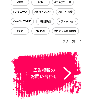
#韓国
#CM
#アカデミー賞
#ジャニーズ
#興行トレンド
#元ネタ比較
#Netflix TOP10
#韓国映画
#ファッション
#実話
#K-POP
#カンヌ国際映画祭
タグ一覧
広告掲載の
お問い合わせ