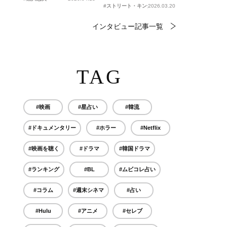
#ストリート・キングダム 自分の音を鳴らせ。
2026.03.20
インタビュー記事一覧
TAG
#映画
#星占い
#韓流
#ドキュメンタリー
#ホラー
#Netflix
#映画を聴く
#ドラマ
#韓国ドラマ
#ランキング
#BL
#ムビコレ占い
#コラム
#週末シネマ
#占い
#Hulu
#アニメ
#セレブ