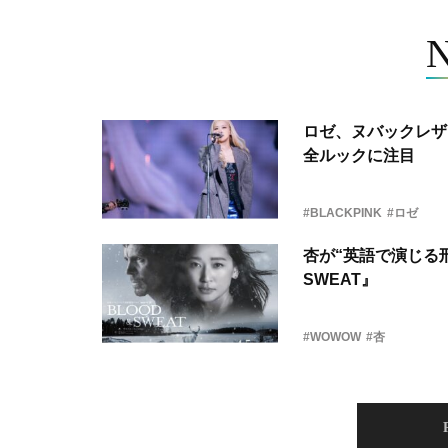
ロゼ、ヌバックレザー
全ルックに注目
#BLACKPINK
#ロゼ
杏が“英語で演じる刑
SWEAT』
#WOWOW
#杏