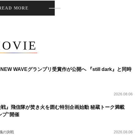
READ MORE
OVIE
NEW WAVEグランプリ受賞作が公開へ 『still dark』と同時
2026.08.06
決戦』飛信隊が焚き火を囲む特別企画始動 秘蔵トーク満載
ンプ”開催
 魂の決戦
2026.08.06