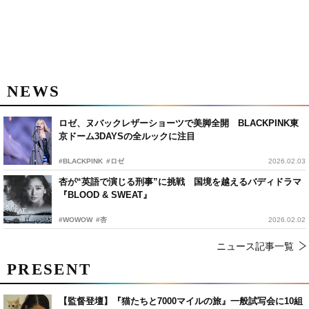
NEWS
ロゼ、ヌバックレザーショーツで美脚全開 BLACKPINK東
京ドーム3DAYSの全ルックに注目
#BLACKPINK
#ロゼ
2026.02.03
杏が“英語で演じる刑事”に挑戦 国境を越えるバディドラマ
『BLOOD & SWEAT』
#WOWOW
#杏
2026.02.02
ニュース記事一覧
PRESENT
【監督登壇】『猫たちと7000マイルの旅』一般試写会に10組