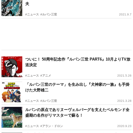
夫
#ニュース
#ルパン三世
2021.9.7
ついに！ 50周年記念作『ルパン三世 PART6』10月よりTV放
送決定
#ニュース
#アニメ
2021.5.26
「ルパン三世のテーマ」を生み出し『犬神家の一族』も手掛
けた大野雄二
#ニュース
#ルパン三世
2021.3.28
ルパンの原点でありヌーヴェルバーグを支えたベルモンド全
盛期の名作がリマスターで蘇る！
#ニュース
#アラン・ドロン
2020.9.23