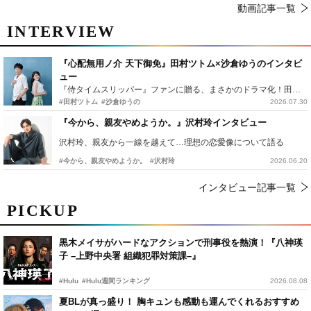
動画記事一覧
INTERVIEW
『心配無用ノ介 天下御免』田村ツトム×沙倉ゆうのインタビ
ュー
『侍タイムスリッパー』ファンに贈る、まさかのドラマ化！田村ツトム×沙倉ゆうのが語る『心配無用ノ介』撮影秘話
#田村ツトム
#沙倉ゆうの
2026.07.30
『今から、親友やめようか。』沢村玲インタビュー
沢村玲、親友から一線を越えて…理想の恋愛像について語る
#今から、親友やめようか。
#沢村玲
2026.06.20
インタビュー記事一覧
PICKUP
黒木メイサがハードなアクションで刑事役を熱演！『八神瑛
子 –上野中央署 組織犯罪対策課–』
#Hulu
#Hulu週間ランキング
2026.08.08
夏BLが真っ盛り！ 胸キュンも感動も運んでくれるおすすめ