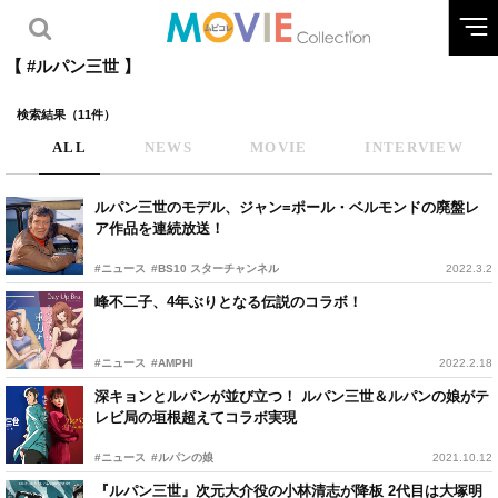
【 #ルパン三世 】
検索結果（11件）
ALL
NEWS
MOVIE
INTERVIEW
ルパン三世のモデル、ジャン=ポール・ベルモンドの廃盤レ
ア作品を連続放送！
#ニュース
#BS10 スターチャンネル
2022.3.2
峰不二子、4年ぶりとなる伝説のコラボ！
#ニュース
#AMPHI
2022.2.18
深キョンとルパンが並び立つ！ ルパン三世＆ルパンの娘がテ
レビ局の垣根超えてコラボ実現
#ニュース
#ルパンの娘
2021.10.12
『ルパン三世』次元大介役の小林清志が降板 2代目は大塚明