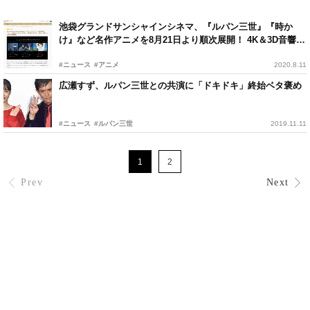
池袋グランドサンシャインシネマ、『ルパン三世』『時か
け』など名作アニメを8月21日より順次展開！ 4K＆3D音響上
映も
#ニュース
#アニメ
2020.8.11
広瀬すず、ルパン三世との共演に「ドキドキ」終始ベタ褒め
#ニュース
#ルパン三世
2019.11.11
1
2
Prev
Next