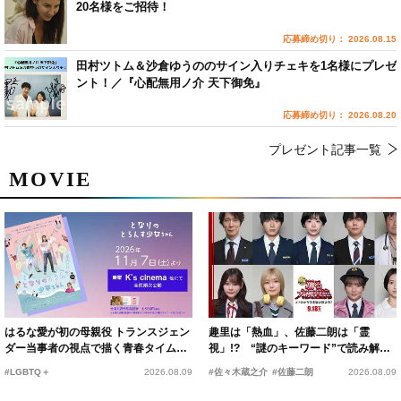
20名様をご招待！
応募締め切り： 2026.08.15
田村ツトム＆沙倉ゆうののサイン入りチェキを1名様にプレゼ
ント！／『心配無用ノ介 天下御免』
応募締め切り： 2026.08.20
プレゼント記事一覧
MOVIE
はるな愛が初の母親役 トランスジェン
趣里は「熱血」、佐藤二朗は「霊
ダー当事者の視点で描く青春タイムス
視」!? “謎のキーワード”で読み解く
リップコメディ
『踊る大捜査線 N.E.W.』新メンバー
#LGBTQ＋
2026.08.09
#佐々木蔵之介
#佐藤二朗
2026.08.09