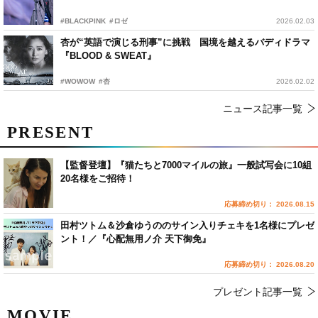
#BLACKPINK
#ロゼ
2026.02.03
杏が“英語で演じる刑事”に挑戦 国境を越えるバディドラマ
『BLOOD & SWEAT』
#WOWOW
#杏
2026.02.02
ニュース記事一覧
PRESENT
【監督登壇】『猫たちと7000マイルの旅』一般試写会に10組
20名様をご招待！
応募締め切り： 2026.08.15
田村ツトム＆沙倉ゆうののサイン入りチェキを1名様にプレゼ
ント！／『心配無用ノ介 天下御免』
応募締め切り： 2026.08.20
プレゼント記事一覧
MOVIE