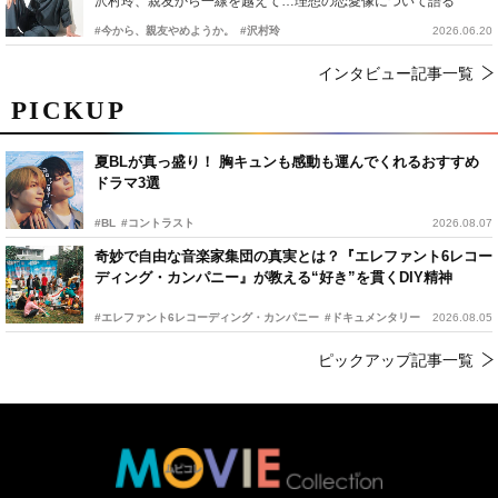
沢村玲、親友から一線を越えて…理想の恋愛像について語る
#今から、親友やめようか。
#沢村玲
2026.06.20
インタビュー記事一覧
PICKUP
夏BLが真っ盛り！ 胸キュンも感動も運んでくれるおすすめ
ドラマ3選
#BL
#コントラスト
2026.08.07
奇妙で自由な音楽家集団の真実とは？『エレファント6レコー
ディング・カンパニー』が教える“好き”を貫くDIY精神
#エレファント6レコーディング・カンパニー
#ドキュメンタリー
2026.08.05
ピックアップ記事一覧