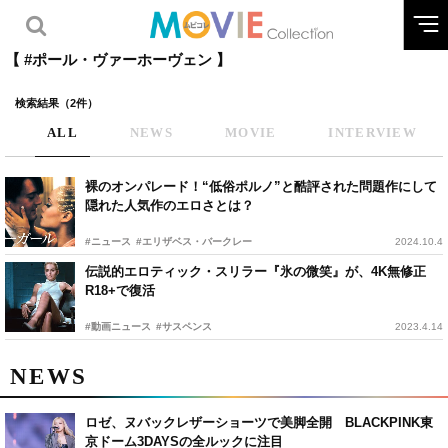
【 #ポール・ヴァーホーヴェン 】
検索結果（2件）
ALL
NEWS
MOVIE
INTERVIEW
裸のオンパレード！“低俗ポルノ”と酷評された問題作にして
隠れた人気作のエロさとは？
#ニュース
#エリザベス・バークレー
2024.10.4
伝説的エロティック・スリラー『氷の微笑』が、4K無修正
R18+で復活
#動画ニュース
#サスペンス
2023.4.14
NEWS
ロゼ、ヌバックレザーショーツで美脚全開 BLACKPINK東
京ドーム3DAYSの全ルックに注目