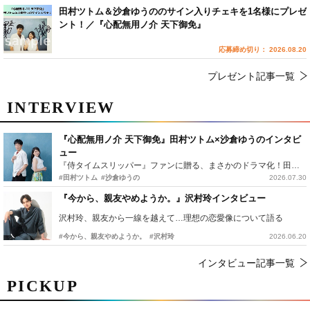
田村ツトム＆沙倉ゆうののサイン入りチェキを1名様にプレゼ
ント！／『心配無用ノ介 天下御免』
応募締め切り： 2026.08.20
プレゼント記事一覧
INTERVIEW
『心配無用ノ介 天下御免』田村ツトム×沙倉ゆうのインタビ
ュー
『侍タイムスリッパー』ファンに贈る、まさかのドラマ化！田村ツトム×沙倉ゆうのが語る『心配無用ノ介』撮影秘話
#田村ツトム
#沙倉ゆうの
2026.07.30
『今から、親友やめようか。』沢村玲インタビュー
沢村玲、親友から一線を越えて…理想の恋愛像について語る
#今から、親友やめようか。
#沢村玲
2026.06.20
インタビュー記事一覧
PICKUP