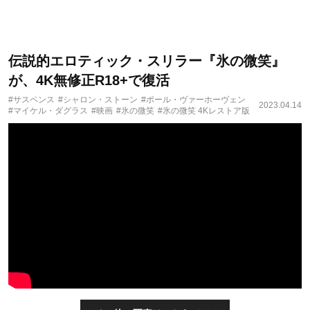
伝説的エロティック・スリラー『氷の微笑』
が、4K無修正R18+で復活
#サスペンス
#シャロン・ストーン
#ポール・ヴァーホーヴェン
2023.04.14
#マイケル・ダグラス
#映画
#氷の微笑
#氷の微笑 4Kレストア版