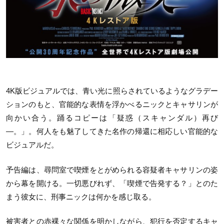
4K版ビジュアルでは、青い光に照らされているようなグラデー
ションのもと、官能的な表情を浮かべるニックとキャサリンが
向かい合う。踊るコピーは「疑惑（スキャンダル）再び
―。」。何人をも魅了してきた名作の帰還に相応しい官能的な
ビジュアルだ。
予告編は、尋問室で喫煙をとがめられる容疑者キャサリンの姿
から幕を開ける。一切悪びれず、「喫煙で告発する？」とのた
まう彼女に、刑事ニックは何かを感じ取る。
被害者との赤裸々な関係を明かしながら、犯行を否定するキャ