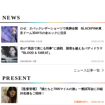
NEWS
ロゼ、ヌバックレザーショーツで美脚全開 BLACKPINK東
京ドーム3DAYSの全ルックに注目
#BLACKPINK
#ロゼ
2026.02.03
杏が“英語で演じる刑事”に挑戦 国境を越えるバディドラマ
『BLOOD & SWEAT』
#WOWOW
#杏
2026.02.02
ニュース記事一覧
PRESENT
【監督登壇】『猫たちと7000マイルの旅』一般試写会に10組
20名様をご招待！
応募締め切り： 2026.08.15