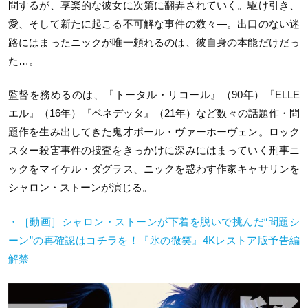
問するが、享楽的な彼女に次第に翻弄されていく。駆け引き、
愛、そして新たに起こる不可解な事件の数々―。出口のない迷
路にはまったニックが唯一頼れるのは、彼自身の本能だけだっ
た…。
監督を務めるのは、『トータル・リコール』（90年）『ELLE
エル』（16年）『ベネデッタ』（21年）など数々の話題作・問
題作を生み出してきた鬼才ポール・ヴァーホーヴェン。ロック
スター殺害事件の捜査をきっかけに深みにはまっていく刑事ニ
ックをマイケル・ダグラス、ニックを惑わす作家キャサリンを
シャロン・ストーンが演じる。
・［動画］シャロン・ストーンが下着を脱いで挑んだ“問題シ
ーン”の再確認はコチラを！『氷の微笑』4Kレストア版予告編
解禁