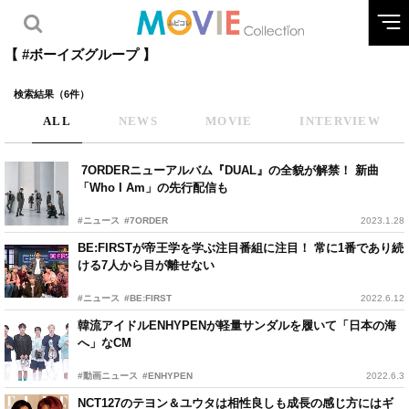
【 #ボーイズグループ 】
検索結果（6件）
ALL
NEWS
MOVIE
INTERVIEW
7ORDERニューアルバム『DUAL』の全貌が解禁！ 新曲
「Who I Am」の先行配信も
#ニュース
#7ORDER
2023.1.28
BE:FIRSTが帝王学を学ぶ注目番組に注目！ 常に1番であり続
ける7人から目が離せない
#ニュース
#BE:FIRST
2022.6.12
韓流アイドルENHYPENが軽量サンダルを履いて「日本の海
へ」なCM
#動画ニュース
#ENHYPEN
2022.6.3
NCT127のテヨン＆ユウタは相性良しも成長の感じ方にはギ