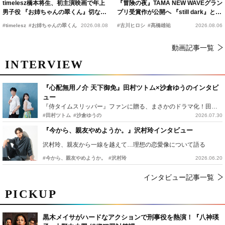
timelesz橋本将生、初主演映画で年上
『冒険の夜』TAMA NEW WAVEグラン
男子役 『お姉ちゃんの翠くん』切ない
プリ受賞作が公開へ 『still dark』と同
恋の幕開けを予感
時上映決定
#timelesz
#お姉ちゃんの翠くん
2026.08.08
#古川ヒロシ
#髙橋雄祐
2026.08.06
動画記事一覧
INTERVIEW
『心配無用ノ介 天下御免』田村ツトム×沙倉ゆうのインタビ
ュー
『侍タイムスリッパー』ファンに贈る、まさかのドラマ化！田村ツトム×沙倉ゆうのが語る『心配無用ノ介』撮影秘話
#田村ツトム
#沙倉ゆうの
2026.07.30
『今から、親友やめようか。』沢村玲インタビュー
沢村玲、親友から一線を越えて…理想の恋愛像について語る
#今から、親友やめようか。
#沢村玲
2026.06.20
インタビュー記事一覧
PICKUP
黒木メイサがハードなアクションで刑事役を熱演！『八神瑛