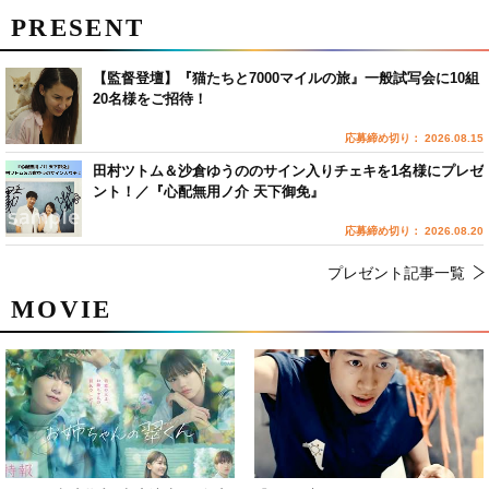
PRESENT
【監督登壇】『猫たちと7000マイルの旅』一般試写会に10組
20名様をご招待！
応募締め切り： 2026.08.15
田村ツトム＆沙倉ゆうののサイン入りチェキを1名様にプレゼ
ント！／『心配無用ノ介 天下御免』
応募締め切り： 2026.08.20
プレゼント記事一覧
MOVIE