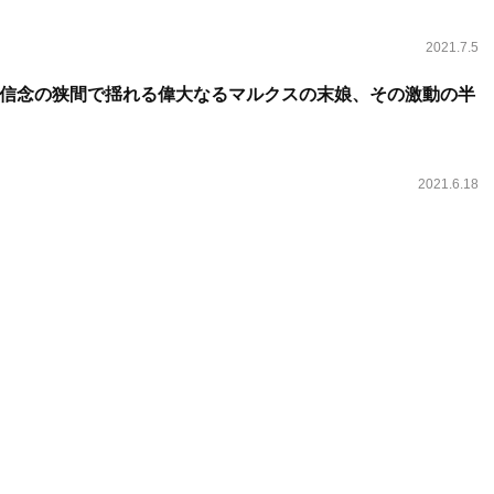
2021.7.5
信念の狭間で揺れる偉大なるマルクスの末娘、その激動の半
2021.6.18