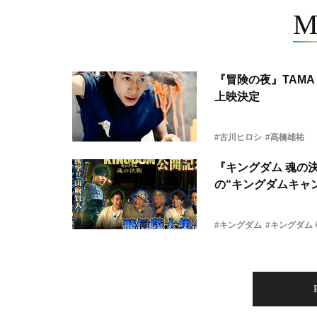
M
『冒険の夜』TAMA 
上映決定
#古川ヒロシ
#髙橋雄祐
『キングダム 魂の
の“キングダムキャ
#キングダム
#キングダム