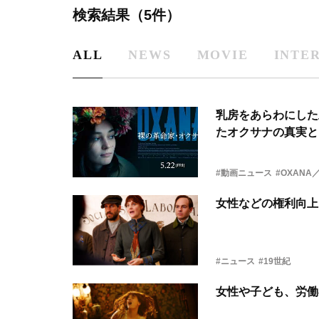
検索結果（5件）
ALL
NEWS
MOVIE
INTE
乳房をあらわにした
たオクサナの真実と
#動画ニュース
#OXAN
女性などの権利向上
#ニュース
#19世紀
女性や子ども、労働