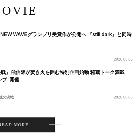
OVIE
NEW WAVEグランプリ受賞作が公開へ 『still dark』と同時
2026.08.06
決戦』飛信隊が焚き火を囲む特別企画始動 秘蔵トーク満載
ンプ”開催
 魂の決戦
2026.08.06
READ MORE