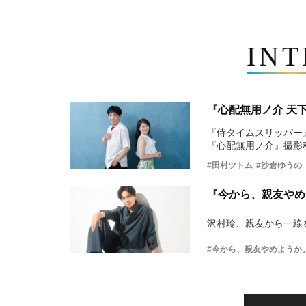
IN
『心配無用ノ介 天
『侍タイムスリッパー
『心配無用ノ介』撮影
#田村ツトム
#沙倉ゆうの
『今から、親友やめ
沢村玲、親友から一線
#今から、親友やめようか