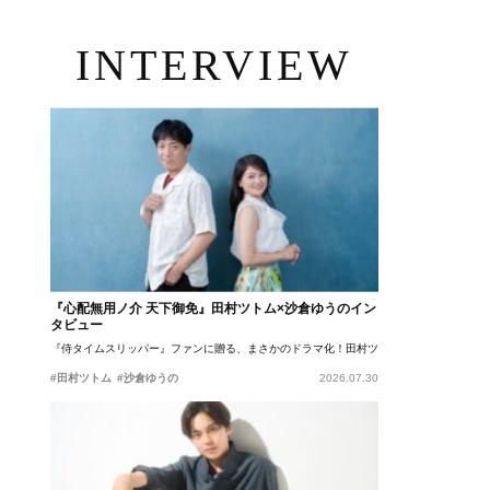
INTERVIEW
『心配無用ノ介 天下御免』田村ツトム×沙倉ゆうのイン
タビュー
『侍タイムスリッパー』ファンに贈る、まさかのドラマ化！田村ツトム×沙倉ゆうのが語
#田村ツトム
#沙倉ゆうの
2026.07.30