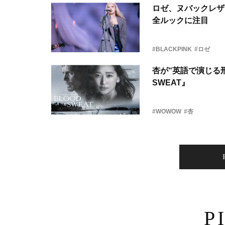
ロゼ、ヌバックレザー
全ルックに注目
#BLACKPINK
#ロゼ
杏が“英語で演じる刑
SWEAT』
#WOWOW
#杏
P