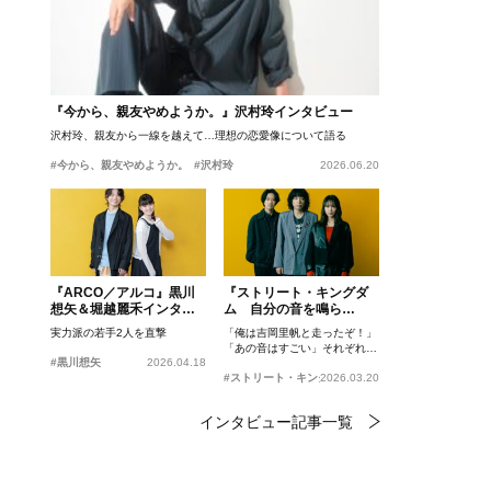
『今から、親友やめようか。』沢村玲インタビュー
沢村玲、親友から一線を越えて…理想の恋愛像について語る
#今から、親友やめようか。
#沢村玲
2026.06.20
『ARCO／アルコ』黒川
『ストリート・キングダ
想矢＆堀越麗禾インタビ
ム 自分の音を鳴ら
ュー
せ。』峯田和伸、若葉竜
実力派の若手2人を直撃
「俺は吉岡里帆と走ったぞ！」
也、吉岡里帆インタビュ
「あの音はすごい」それぞれの
ー
#黒川想矢
2026.04.18
忘れがたいシーンとは？
#ストリート・キングダム 自分の音を鳴らせ。
2026.03.20
インタビュー記事一覧