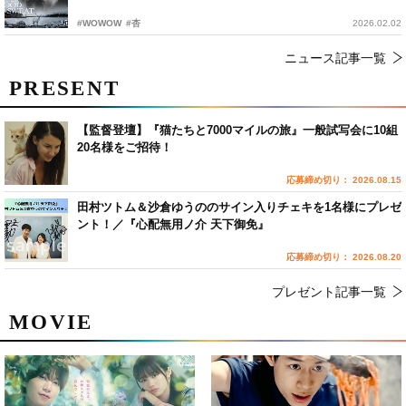
#WOWOW
#杏
2026.02.02
ニュース記事一覧
PRESENT
【監督登壇】『猫たちと7000マイルの旅』一般試写会に10組
20名様をご招待！
応募締め切り： 2026.08.15
田村ツトム＆沙倉ゆうののサイン入りチェキを1名様にプレゼ
ント！／『心配無用ノ介 天下御免』
応募締め切り： 2026.08.20
プレゼント記事一覧
MOVIE