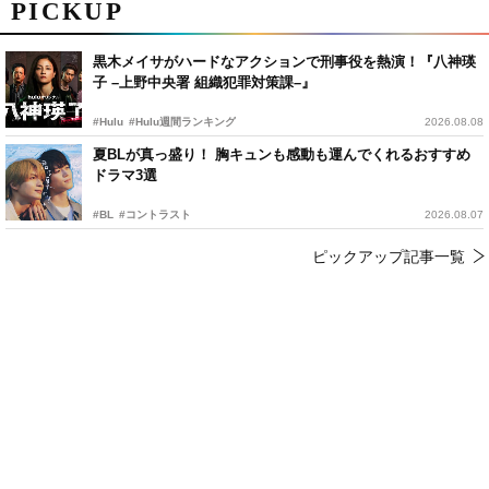
PICKUP
黒木メイサがハードなアクションで刑事役を熱演！『八神瑛
子 –上野中央署 組織犯罪対策課–』
#Hulu
#Hulu週間ランキング
2026.08.08
夏BLが真っ盛り！ 胸キュンも感動も運んでくれるおすすめ
ドラマ3選
#BL
#コントラスト
2026.08.07
ピックアップ記事一覧