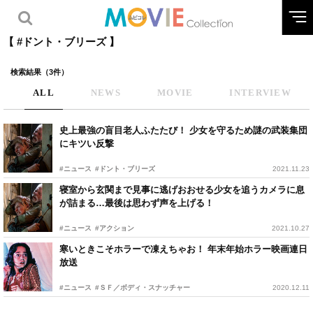
【 #ドント・ブリーズ 】
検索結果（3件）
ALL
NEWS
MOVIE
INTERVIEW
史上最強の盲目老人ふたたび！ 少女を守るため謎の武装集団
にキツい反撃
#ニュース
#ドント・ブリーズ
2021.11.23
寝室から玄関まで見事に逃げおおせる少女を追うカメラに息
が詰まる…最後は思わず声を上げる！
#ニュース
#アクション
2021.10.27
寒いときこそホラーで凍えちゃお！ 年末年始ホラー映画連日
放送
#ニュース
#ＳＦ／ボディ・スナッチャー
2020.12.11