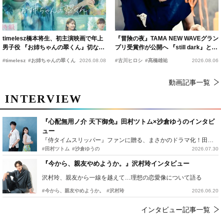
timelesz橋本将生、初主演映画で年上
『冒険の夜』TAMA NEW WAVEグラン
男子役 『お姉ちゃんの翠くん』切ない
プリ受賞作が公開へ 『still dark』と同
恋の幕開けを予感
時上映決定
#timelesz
#お姉ちゃんの翠くん
2026.08.08
#古川ヒロシ
#髙橋雄祐
2026.08.06
動画記事一覧
INTERVIEW
『心配無用ノ介 天下御免』田村ツトム×沙倉ゆうのインタビ
ュー
『侍タイムスリッパー』ファンに贈る、まさかのドラマ化！田村ツトム×沙倉ゆうのが語る『心配無用ノ介』撮影秘話
#田村ツトム
#沙倉ゆうの
2026.07.30
『今から、親友やめようか。』沢村玲インタビュー
沢村玲、親友から一線を越えて…理想の恋愛像について語る
#今から、親友やめようか。
#沢村玲
2026.06.20
インタビュー記事一覧