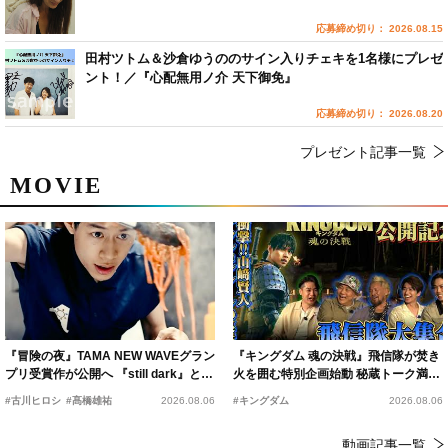
応募締め切り： 2026.08.15
田村ツトム＆沙倉ゆうののサイン入りチェキを1名様にプレゼ
ント！／『心配無用ノ介 天下御免』
応募締め切り： 2026.08.20
プレゼント記事一覧
MOVIE
『冒険の夜』TAMA NEW WAVEグラン
『キングダム 魂の決戦』飛信隊が焚き
プリ受賞作が公開へ 『still dark』と同
火を囲む特別企画始動 秘蔵トーク満載
時上映決定
の“キングダムキャンプ”開催
#古川ヒロシ
#髙橋雄祐
2026.08.06
#キングダム
2026.08.06
動画記事一覧