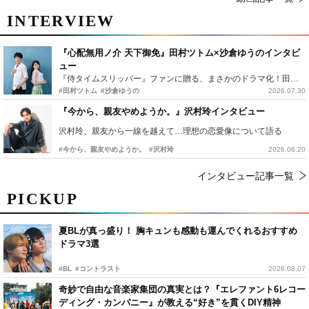
INTERVIEW
『心配無用ノ介 天下御免』田村ツトム×沙倉ゆうのインタビ
ュー
『侍タイムスリッパー』ファンに贈る、まさかのドラマ化！田村ツトム×沙倉ゆうのが語る『心配無用ノ介』撮影秘話
#田村ツトム
#沙倉ゆうの
2026.07.30
『今から、親友やめようか。』沢村玲インタビュー
沢村玲、親友から一線を越えて…理想の恋愛像について語る
#今から、親友やめようか。
#沢村玲
2026.06.20
インタビュー記事一覧
PICKUP
夏BLが真っ盛り！ 胸キュンも感動も運んでくれるおすすめ
ドラマ3選
#BL
#コントラスト
2026.08.07
奇妙で自由な音楽家集団の真実とは？『エレファント6レコー
ディング・カンパニー』が教える“好き”を貫くDIY精神