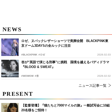
NEWS
ロゼ、ヌバックレザーショーツで美脚全開 BLACKPINK東
京ドーム3DAYSの全ルックに注目
#BLACKPINK
#ロゼ
2026.02.03
杏が“英語で演じる刑事”に挑戦 国境を越えるバディドラマ
『BLOOD & SWEAT』
#WOWOW
#杏
2026.02.02
ニュース記事一覧
PRESENT
【監督登壇】『猫たちと7000マイルの旅』一般試写会に10組
20名様をご招待！