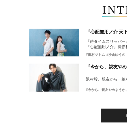
IN
『心配無用ノ介 天
『侍タイムスリッパー
『心配無用ノ介』撮影
#田村ツトム
#沙倉ゆうの
『今から、親友やめ
沢村玲、親友から一線
#今から、親友やめようか