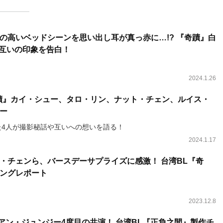
の高いベッドシーンを思い出し耳が真っ赤に…!? 『奇蹟』白
お互いの印象を告白！
2024.1.26
蹟』カイ・シュー、タロ・リン、ナット・チェン、ルイス・
ー
た4人が撮影秘話や互いへの想いを語る！
2024.1.17
・チェンら、バースデーサプライズに感激！ 台湾BL『奇
ングレポート
2023.12.8
アン・ジュンジー4度目の共演！ 台湾BL『正負之間』製作チ