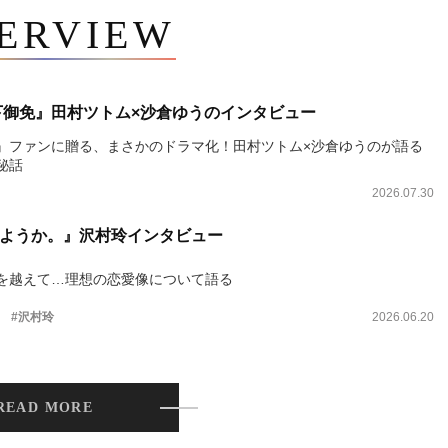
TERVIEW
下御免』田村ツトム×沙倉ゆうのインタビュー
』ファンに贈る、まさかのドラマ化！田村ツトム×沙倉ゆうのが語る
秘話
2026.07.30
ようか。』沢村玲インタビュー
を越えて…理想の恋愛像について語る
。
#沢村玲
2026.06.20
READ MORE