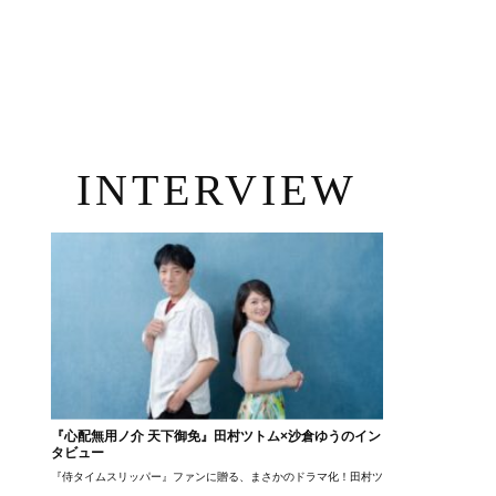
INTERVIEW
『心配無用ノ介 天下御免』田村ツトム×沙倉ゆうのイン
タビュー
『侍タイムスリッパー』ファンに贈る、まさかのドラマ化！田村ツトム×沙倉ゆうのが語