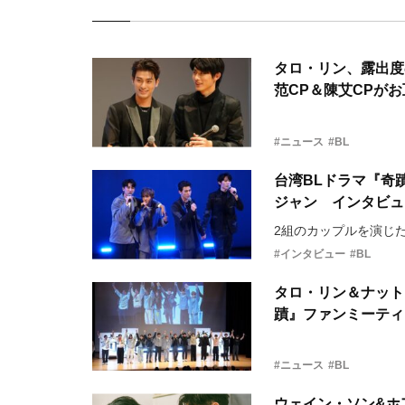
タロ・リン、露出度
范CP＆陳艾CPが
#ニュース
#BL
台湾BLドラマ『奇
ジャン インタビュ
2組のカップルを演じ
#インタビュー
#BL
タロ・リン＆ナット
蹟』ファンミーティ
#ニュース
#BL
ウェイン・ソン&ホ