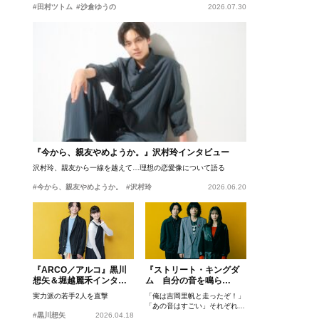
#田村ツトム
#沙倉ゆうの
2026.07.30
『今から、親友やめようか。』沢村玲インタビュー
沢村玲、親友から一線を越えて…理想の恋愛像について語る
#今から、親友やめようか。
#沢村玲
2026.06.20
『ARCO／アルコ』黒川
『ストリート・キングダ
想矢＆堀越麗禾インタビ
ム 自分の音を鳴ら
ュー
せ。』峯田和伸、若葉竜
実力派の若手2人を直撃
「俺は吉岡里帆と走ったぞ！」
也、吉岡里帆インタビュ
「あの音はすごい」それぞれの
ー
#黒川想矢
2026.04.18
忘れがたいシーンとは？