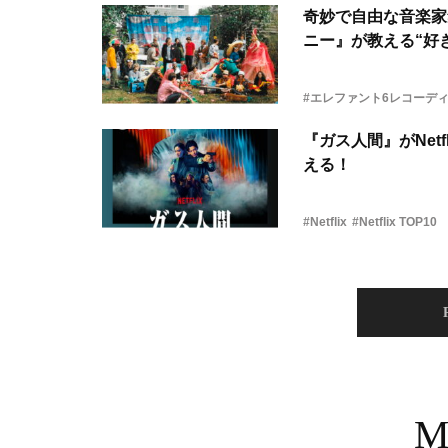
奇妙で自由な音楽家
ニー』が教える“好き
#エレファント6レコーデ
『ガス人間』がNetf
える！
#Netflix
#Netflix TOP10
M