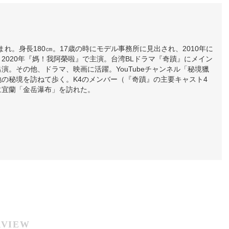
生まれ。身長180㎝。17歳の時にモデル事務所に見出され、2010年に
2020年『媽！我阿榮啦』で主演。台湾BLドラマ『奇蹟』にメイン
演。その他、ドラマ、映画に活躍。YouTubeチャンネル「秘境獵
の秘境を訪ねて歩く。K4のメンバー（『奇蹟』の主要キャスト4
に宜蘭「金岳瀑布」を訪れた。
RVIEW