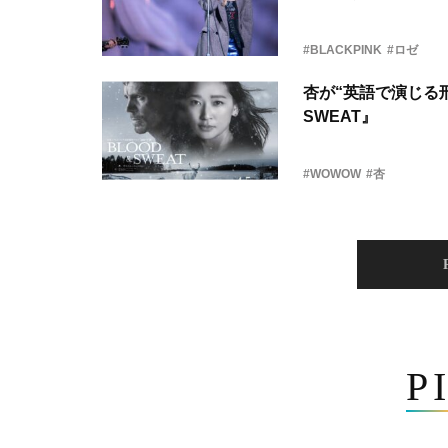
#BLACKPINK
#ロゼ
杏が“英語で演じる刑
SWEAT』
#WOWOW
#杏
P