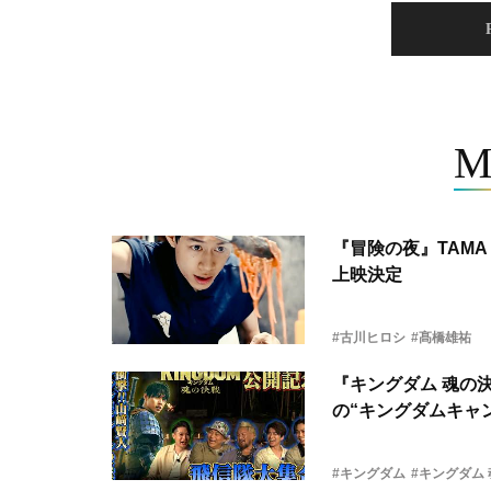
M
『冒険の夜』TAMA 
上映決定
#古川ヒロシ
#髙橋雄祐
『キングダム 魂の
の“キングダムキャ
#キングダム
#キングダム