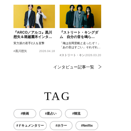
『ARCO／アルコ』黒川
『ストリート・キングダ
想矢＆堀越麗禾インタビ
ム 自分の音を鳴ら
ュー
せ。』峯田和伸、若葉竜
実力派の若手2人を直撃
「俺は吉岡里帆と走ったぞ！」
也、吉岡里帆インタビュ
「あの音はすごい」それぞれの
ー
#黒川想矢
2026.04.18
忘れがたいシーンとは？
#ストリート・キングダム 自分の音を鳴らせ。
2026.03.20
インタビュー記事一覧
TAG
#映画
#星占い
#韓流
#ドキュメンタリー
#ホラー
#Netflix