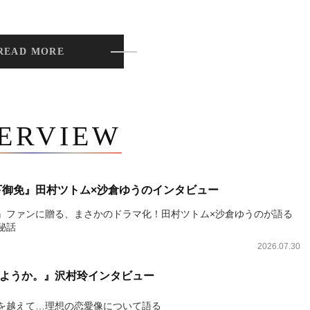
READ MORE
TERVIEW
下御免』田村ツトム×沙倉ゆうのインタビュー
』ファンに贈る、まさかのドラマ化！田村ツトム×沙倉ゆうのが語る
秘話
2026.07.30
ようか。』沢村玲インタビュー
を越えて…理想の恋愛像について語る