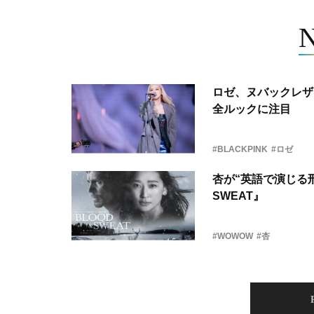
ロゼ、ヌバックレザー
全ルックに注目
#BLACKPINK
#ロゼ
杏が“英語で演じる刑
SWEAT』
#WOWOW
#杏