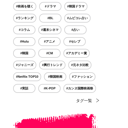
#映画を聴く
#ドラマ
#韓国ドラマ
#ランキング
#BL
#ムビコレ占い
#コラム
#週末シネマ
#占い
#Hulu
#アニメ
#セレブ
#韓国
#CM
#アカデミー賞
#ジャニーズ
#興行トレンド
#元ネタ比較
#Netflix TOP10
#韓国映画
#ファッション
#実話
#K-POP
#カンヌ国際映画祭
タグ一覧