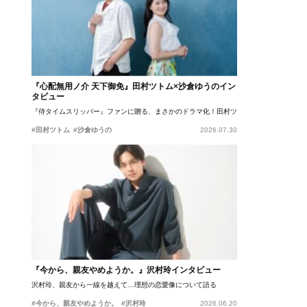
『心配無用ノ介 天下御免』田村ツトム×沙倉ゆうのイン
タビュー
『侍タイムスリッパー』ファンに贈る、まさかのドラマ化！田村ツトム×沙倉ゆうのが語
#田村ツトム
#沙倉ゆうの
2026.07.30
『今から、親友やめようか。』沢村玲インタビュー
沢村玲、親友から一線を越えて…理想の恋愛像について語る
#今から、親友やめようか。
#沢村玲
2026.06.20