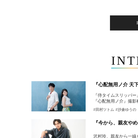
IN
『心配無用ノ介 天
『侍タイムスリッパー
『心配無用ノ介』撮影
#田村ツトム
#沙倉ゆうの
『今から、親友やめ
沢村玲、親友から一線