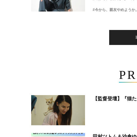
#今から、親友やめようか
PR
【監督登壇】『猫た
田村ツトム＆沙倉ゆ