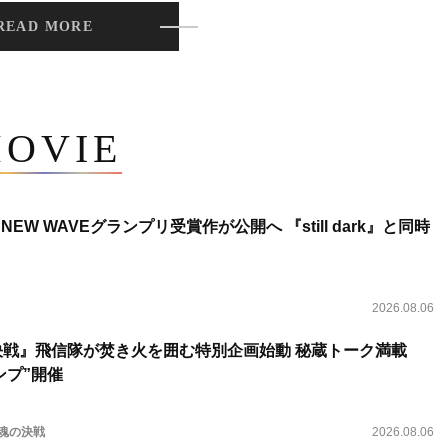
READ MORE
OVIE
NEW WAVEグランプリ受賞作が公開へ 『still dark』と同時
2026.08.06
決戦』飛信隊が焚き火を囲む特別企画始動 秘蔵トーク満載
ンプ”開催
 魂の決戦
2026.08.06