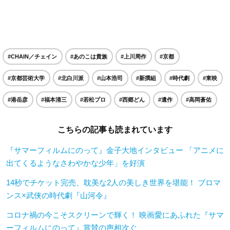
#CHAIN／チェイン
#あのこは貴族
#上川周作
#京都
#京都芸術大学
#北白川派
#山本浩司
#新撰組
#時代劇
#東映
#港岳彦
#福本清三
#若松プロ
#西郷どん
#遺作
#高岡蒼佑
こちらの記事も読まれています
『サマーフィルムにのって』金子大地インタビュー 「アニメに
出てくるようなさわやかな少年」を好演
14秒でチケット完売、耽美な2人の美しき世界を堪能！ ブロマ
ンス×武侠の時代劇『山河令』
コロナ禍の今こそスクリーンで輝く！ 映画愛にあふれた『サマ
ーフィルムにのって』賞賛の声相次ぐ