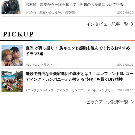
沢村玲、親友から一線を越えて…理想の恋愛像について語る
#今から、親友やめようか。
#沢村玲
2026.06.20
インタビュー記事一覧
PICKUP
夏BLが真っ盛り！ 胸キュンも感動も運んでくれるおすすめ
ドラマ3選
#BL
#コントラスト
2026.08.07
奇妙で自由な音楽家集団の真実とは？『エレファント6レコー
ディング・カンパニー』が教える“好き”を貫くDIY精神
#エレファント6レコーディング・カンパニー
#ドキュメンタリー
2026.08.05
ピックアップ記事一覧