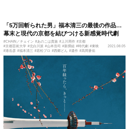
「5万回斬られた男」福本清三の最後の作品…
幕末と現代の京都を結びつける新感覚時代劇
#CHAIN／チェイン
#あのこは貴族
#上川周作
#京都
#京都芸術大学
#北白川派
#山本浩司
#新撰組
#時代劇
#東映
2021.08.05
#港岳彦
#福本清三
#若松プロ
#西郷どん
#遺作
#高岡蒼佑