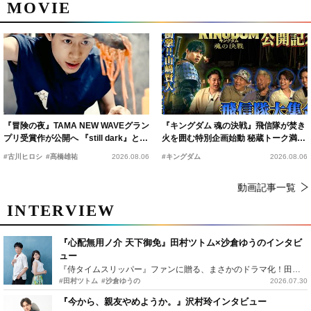
MOVIE
『冒険の夜』TAMA NEW WAVEグラン
『キングダム 魂の決戦』飛信隊が焚き
プリ受賞作が公開へ 『still dark』と同
火を囲む特別企画始動 秘蔵トーク満載
時上映決定
の“キングダムキャンプ”開催
#古川ヒロシ
#髙橋雄祐
2026.08.06
#キングダム
2026.08.06
動画記事一覧
INTERVIEW
『心配無用ノ介 天下御免』田村ツトム×沙倉ゆうのインタビ
ュー
『侍タイムスリッパー』ファンに贈る、まさかのドラマ化！田村ツトム×沙倉ゆうのが語る『心配無用ノ介』撮影秘話
#田村ツトム
#沙倉ゆうの
2026.07.30
『今から、親友やめようか。』沢村玲インタビュー