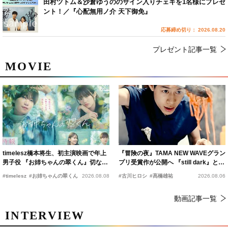
田村ツトム＆沙倉ゆうののサイン入りチェキを1名様にプレゼ
ント！／『心配無用ノ介 天下御免』
応募締め切り： 2026.08.20
プレゼント記事一覧
MOVIE
timelesz橋本将生、初主演映画で年上
『冒険の夜』TAMA NEW WAVEグラン
男子役 『お姉ちゃんの翠くん』切ない
プリ受賞作が公開へ 『still dark』と同
恋の幕開けを予感
時上映決定
#timelesz
#お姉ちゃんの翠くん
2026.08.08
#古川ヒロシ
#髙橋雄祐
2026.08.06
動画記事一覧
INTERVIEW