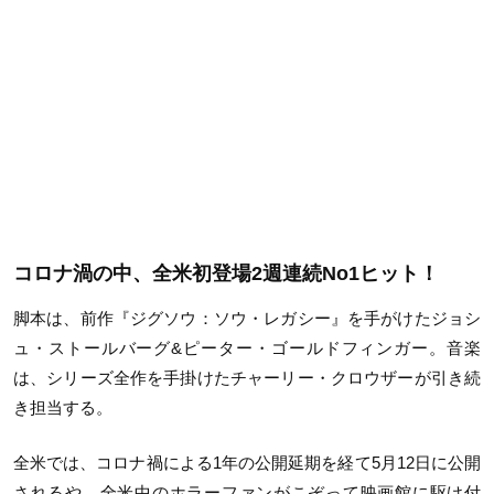
コロナ渦の中、全米初登場2週連続No1ヒット！
脚本は、前作『ジグソウ：ソウ・レガシー』を手がけたジョシ
ュ・ストールバーグ&ピーター・ゴールドフィンガー。音楽
は、シリーズ全作を手掛けたチャーリー・クロウザーが引き続
き担当する。
全米では、コロナ禍による1年の公開延期を経て5月12日に公開
されるや、全米中のホラーファンがこぞって映画館に駆け付