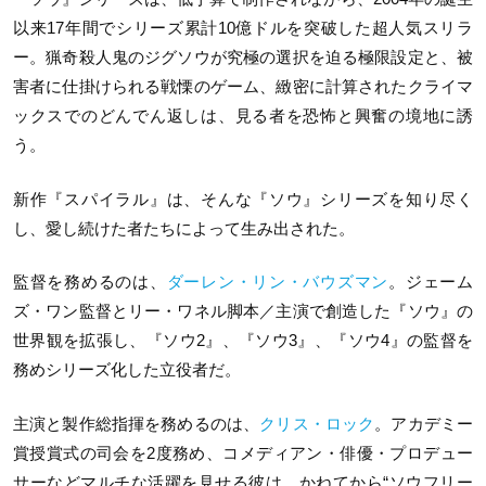
以来17年間でシリーズ累計10億ドルを突破した超人気スリラ
ー。猟奇殺人鬼のジグソウが究極の選択を迫る極限設定と、被
害者に仕掛けられる戦慄のゲーム、緻密に計算されたクライマ
ックスでのどんでん返しは、見る者を恐怖と興奮の境地に誘
う。
新作『スパイラル』は、そんな『ソウ』シリーズを知り尽く
し、愛し続けた者たちによって生み出された。
監督を務めるのは、
ダーレン・リン・バウズマン
。ジェーム
ズ・ワン監督とリー・ワネル脚本／主演で創造した『ソウ』の
世界観を拡張し、『ソウ2』、『ソウ3』、『ソウ4』の監督を
務めシリーズ化した立役者だ。
主演と製作総指揮を務めるのは、
クリス・ロック
。アカデミー
賞授賞式の司会を2度務め、コメディアン・俳優・プロデュー
サーなどマルチな活躍を見せる彼は、かねてから“ソウフリー