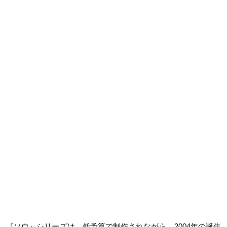
『ソウ』シリーズは、低予算で制作されながら、2004年の誕生