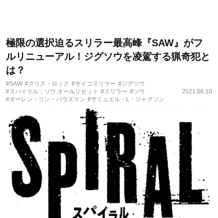
極限の選択迫るスリラー最高峰『SAW』がフ
ルリニューアル！ジグソウを凌駕する猟奇犯と
は？
#SAW
#クリス・ロック
#サイコスリラー
#ジグソウ
#スパイラル：ソウ オールリセット
#スリラー
#ソウ
2021.06.10
#ダーレン・リン・バウズマン
#サミュエル・L・ジャクソン