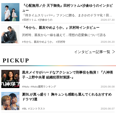
『心配無用ノ介 天下御免』田村ツトム×沙倉ゆうのインタビ
ュー
『侍タイムスリッパー』ファンに贈る、まさかのドラマ化！田村ツトム×沙倉ゆうのが語る『心配無用ノ介』撮影秘話
#田村ツトム
#沙倉ゆうの
2026.07.30
『今から、親友やめようか。』沢村玲インタビュー
沢村玲、親友から一線を越えて…理想の恋愛像について語る
#今から、親友やめようか。
#沢村玲
2026.06.20
インタビュー記事一覧
PICKUP
黒木メイサがハードなアクションで刑事役を熱演！『八神瑛
子 –上野中央署 組織犯罪対策課–』
#Hulu
#Hulu週間ランキング
2026.08.08
夏BLが真っ盛り！ 胸キュンも感動も運んでくれるおすすめ
ドラマ3選
#BL
#コントラスト
2026.08.07