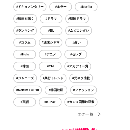
#ドキュメンタリー
#ホラー
#Netflix
#映画を聴く
#ドラマ
#韓国ドラマ
#ランキング
#BL
#ムビコレ占い
#コラム
#週末シネマ
#占い
#Hulu
#アニメ
#セレブ
#韓国
#CM
#アカデミー賞
#ジャニーズ
#興行トレンド
#元ネタ比較
#Netflix TOP10
#韓国映画
#ファッション
#実話
#K-POP
#カンヌ国際映画祭
タグ一覧