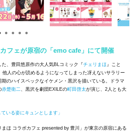
フェが原宿の「emo cafe」にて開催
た、豊田悠原作の大人気BLコミック『
チェリまほ
』こと
。他人の心が読めるようになってしまった冴えないサラリー
同期のハイスペックなイケメン・黒沢を描いている。ドラマ
の
赤楚衛二
、黒沢を劇団EXILEの
町田啓太
が演じ、2人とも大
○している姿にキュンとします」
コラボカフェ presented by 豊川」が東京の原宿にある