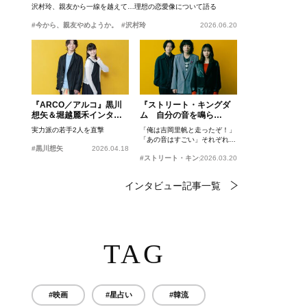
沢村玲、親友から一線を越えて…理想の恋愛像について語る
#今から、親友やめようか。
#沢村玲
2026.06.20
『ARCO／アルコ』黒川
『ストリート・キングダ
想矢＆堀越麗禾インタビ
ム 自分の音を鳴ら
ュー
せ。』峯田和伸、若葉竜
実力派の若手2人を直撃
「俺は吉岡里帆と走ったぞ！」
也、吉岡里帆インタビュ
「あの音はすごい」それぞれの
ー
#黒川想矢
2026.04.18
忘れがたいシーンとは？
#ストリート・キングダム 自分の音を鳴らせ。
2026.03.20
インタビュー記事一覧
TAG
#映画
#星占い
#韓流