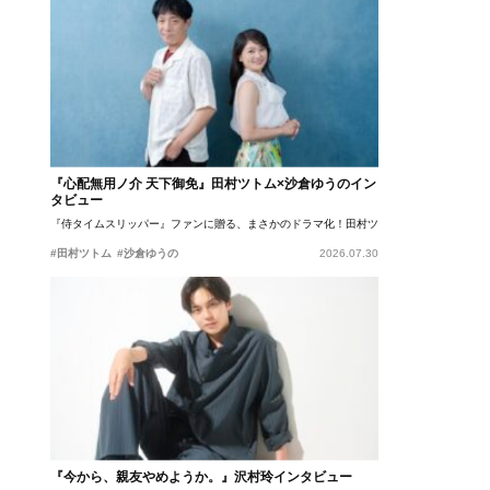
『心配無用ノ介 天下御免』田村ツトム×沙倉ゆうのイン
タビュー
『侍タイムスリッパー』ファンに贈る、まさかのドラマ化！田村ツトム×沙倉ゆうのが語
#田村ツトム
#沙倉ゆうの
2026.07.30
『今から、親友やめようか。』沢村玲インタビュー