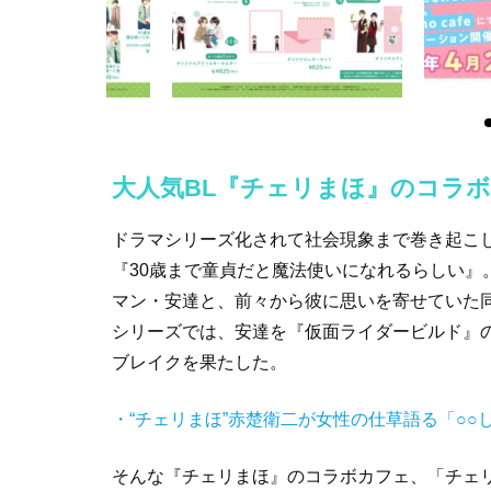
大人気BL『チェリまほ』のコラボカ
ドラマシリーズ化されて社会現象まで巻き起こし
『30歳まで童貞だと魔法使いになれるらしい』
マン・安達と、前々から彼に思いを寄せていた
シリーズでは、安達を『仮面ライダービルド』
ブレイクを果たした。
・“チェリまほ”赤楚衛二が女性の仕草語る「○
そんな『チェリまほ』のコラボカフェ、「チェリまほ 