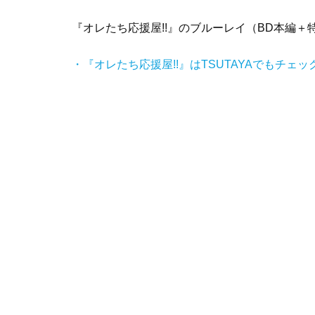
『オレたち応援屋!!』のブルーレイ（BD本編＋特典
・『オレたち応援屋!!』はTSUTAYAでもチェ