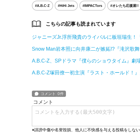
#A.B.C-Z
#HiHi Jets
#IMPACTors
#オレたち応援屋!!
こちらの記事も読まれています
ジャニーズJr.浮所飛貴のライバルに板垣瑞生
Snow Man岩本照に向井康二が嫉妬!?『滝沢歌舞伎 Z
A.B.C-Z、SPドラマ『僕らのショウタイム』
A.B.C-Z塚田僚一初主演『ラスト・ホールド