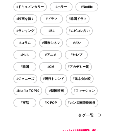
#ドキュメンタリー
#ホラー
#Netflix
#映画を聴く
#ドラマ
#韓国ドラマ
#ランキング
#BL
#ムビコレ占い
#コラム
#週末シネマ
#占い
#Hulu
#アニメ
#セレブ
#韓国
#CM
#アカデミー賞
#ジャニーズ
#興行トレンド
#元ネタ比較
#Netflix TOP10
#韓国映画
#ファッション
#実話
#K-POP
#カンヌ国際映画祭
タグ一覧