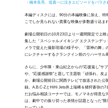
・橋本良亮、堤真一に泣きエピソードをバラさ
本編ディスクには、90分の本編映像に加え、特
こでしか見られない貴重な映像が多数盛り込ま
劇場公開初日の10月23日より一週間限定で上
集した「スペシャルメイキング エクステンデ
メラで捉えた撮影現場の様子や、「雷神の舞」の
にレクチャーするクランクイン前のリハーサル
さらに、少年隊・東山紀之からの“応援返し”サ
や、“応援感謝祭”と題して主題歌「頑張れ、友
か、劇場公開前日に関西テレビで放送された公開記
録。A.B.C-ZとHiHi Jets井上瑞稀＆猪
だお悩み相談コーナーでは、モノマネが得意な
は、劇中での振り切った表情が話題となった“限
なっている。