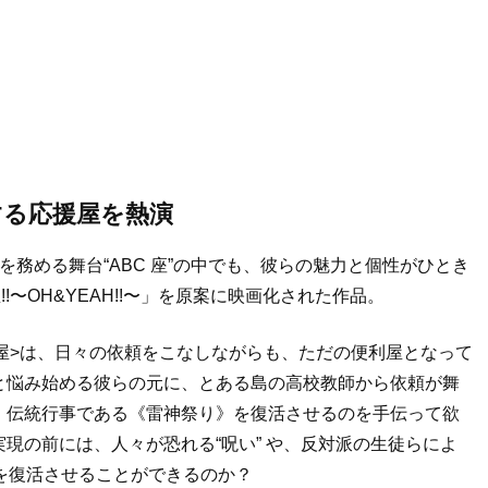
走する応援屋を熱演
長を務める舞台“ABC 座”の中でも、彼らの魅力と個性がひとき
屋!!〜OH&YEAH!!〜」を原案に映画化された作品。
援屋>は、日々の依頼をこなしながらも、ただの便利屋となって
と悩み始める彼らの元に、とある島の高校教師から依頼が舞
、伝統行事である《雷神祭り》を復活させるのを手伝って欲
現の前には、人々が恐れる“呪い” や、反対派の生徒らによ
を復活させることができるのか？