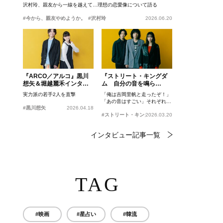
沢村玲、親友から一線を越えて…理想の恋愛像について語る
#今から、親友やめようか。
#沢村玲
2026.06.20
『ARCO／アルコ』黒川
『ストリート・キングダ
想矢＆堀越麗禾インタビ
ム 自分の音を鳴ら
ュー
せ。』峯田和伸、若葉竜
実力派の若手2人を直撃
「俺は吉岡里帆と走ったぞ！」
也、吉岡里帆インタビュ
「あの音はすごい」それぞれの
ー
#黒川想矢
2026.04.18
忘れがたいシーンとは？
#ストリート・キングダム 自分の音を鳴らせ。
2026.03.20
インタビュー記事一覧
TAG
#映画
#星占い
#韓流