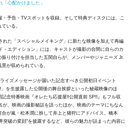
れ「心配かけました」
報・予告・TVスポットを収録。そして特典ディスクには、こ
れている。
映された「スペシャルメイキング」に新たな映像を加えて再編
ッド・エディション」には、キャストが撮影の合間に自らのカ
振り付けを担当した五関自らが、メンバーやジャニーズ Jr.
風景が収められている。
プライズメッセージが届いた記念すべき公開初日イベント
よ!」を生披露した公開後の舞台挨拶といった秘蔵映像のほ
念特番映画『オレたち応援屋!!公開直前 SP!!』もフル収
狩蒼弥の7名が、映画の撮影秘話を語ったほか、映画のテーマにちなん
河合が嵐・松本潤に扮して井上と猪狩にアドバイス。橋本
界突破の変顔”を披露するなど、彼らの魅力が詰まった内容に