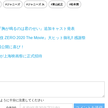
#ジャニーズ
#ジャニーズ Jr.
#東山紀之
#松本潤
！『胸が鳴るのは君のせい』追加キャスト発表
ERO 2020 The Movie』大ヒット御礼!! 感謝祭
劇場公開に喜び！
！』が上海映画祭に正式招待