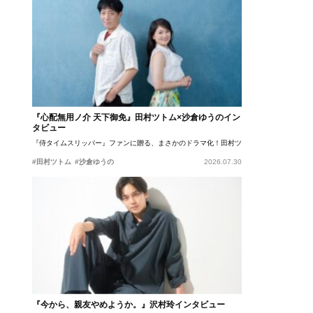
『心配無用ノ介 天下御免』田村ツトム×沙倉ゆうのイン
タビュー
『侍タイムスリッパー』ファンに贈る、まさかのドラマ化！田村ツトム×沙倉ゆうのが語
#田村ツトム
#沙倉ゆうの
2026.07.30
『今から、親友やめようか。』沢村玲インタビュー