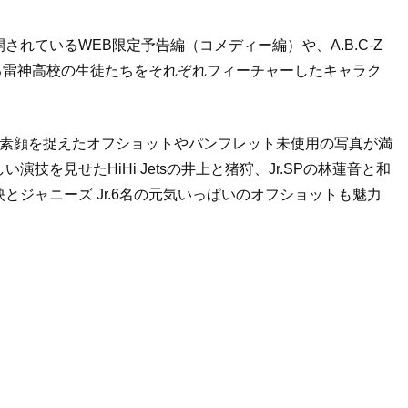
開されているWEB限定予告編（コメディー編）や、A.B.C-Z
じる雷神高校の生徒たちをそれぞれフィーチャーしたキャラク
Zの素顔を捉えたオフショットやパンフレット未使用の写真が満
を見せたHiHi Jetsの井上と猪狩、Jr.SPの林蓮音と和
舜映とジャニーズ Jr.6名の元気いっぱいのオフショットも魅力