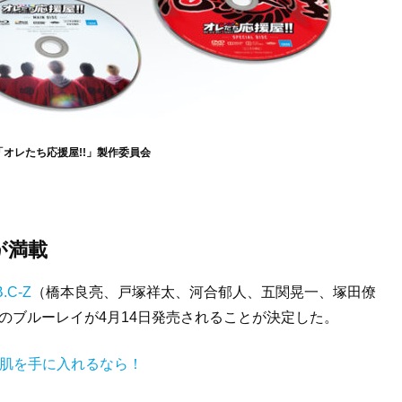
映画「オレたち応援屋!!」製作委員会
が満載
B.C-Z
（橋本良亮、戸塚祥太、河合郁人、五関晃一、塚田僚
』のブルーレイが4月14日発売されることが決定した。
美肌を手に入れるなら！