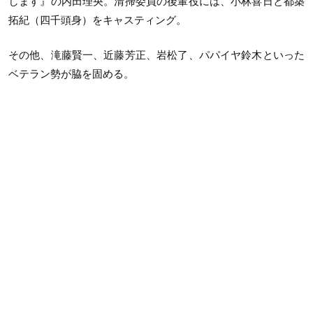
します』の内田理央。清掃委員の後輩役には、小林喜日と都築
拓紀（四千頭身）をキャスティング。
その他、滝藤賢一、近藤芳正、岩松了、パパイヤ鈴木といった
ベテラン勢が脇を固める。