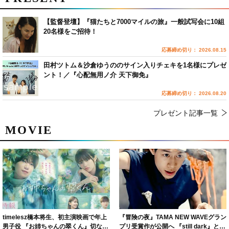
【監督登壇】『猫たちと7000マイルの旅』一般試写会に10組
20名様をご招待！
応募締め切り： 2026.08.15
田村ツトム＆沙倉ゆうののサイン入りチェキを1名様にプレゼ
ント！／『心配無用ノ介 天下御免』
応募締め切り： 2026.08.20
プレゼント記事一覧
MOVIE
timelesz橋本将生、初主演映画で年上
『冒険の夜』TAMA NEW WAVEグラン
男子役 『お姉ちゃんの翠くん』切ない
プリ受賞作が公開へ 『still dark』と同