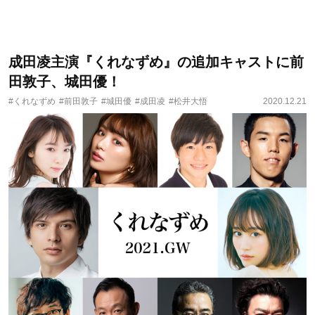
成田凌主演『くれなずめ』の追加キャストに前
田敦子、城田優！
#くれなずめ
#前田敦子
#城田優
#成田凌
#松井大悟
2020.12.21