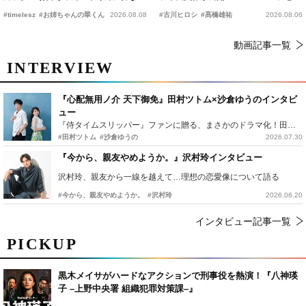
恋の幕開けを予感
時上映決定
#timelesz
#お姉ちゃんの翠くん
2026.08.08
#古川ヒロシ
#髙橋雄祐
2026.08.06
動画記事一覧
INTERVIEW
『心配無用ノ介 天下御免』田村ツトム×沙倉ゆうのインタビ
ュー
『侍タイムスリッパー』ファンに贈る、まさかのドラマ化！田村ツトム×沙倉ゆうのが語る『心配無用ノ介』撮影秘話
#田村ツトム
#沙倉ゆうの
2026.07.30
『今から、親友やめようか。』沢村玲インタビュー
沢村玲、親友から一線を越えて…理想の恋愛像について語る
#今から、親友やめようか。
#沢村玲
2026.06.20
インタビュー記事一覧
PICKUP
黒木メイサがハードなアクションで刑事役を熱演！『八神瑛
子 –上野中央署 組織犯罪対策課–』