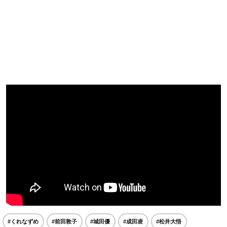
#くれなずめ
#前田敦子
#城田優
#成田凌
#松井大悟