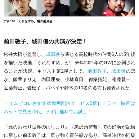
(C)2020「くれなずめ」製作委員会
前田敦子、城田優の共演が決定！
松井大悟が監督し、
成田凌
ら演じる高校時代の仲間6人の5年後
を描いた映画『くれなずめ』が、来年2021年のGWに公開され
ることが決定。キャスト第2弾として、
前田敦子
、
城田優
のほ
か、飯豊まりえ、内田理央、小林喜日、都築拓紀、滝藤賢一、
近藤芳正、岩松了、パパイヤ鈴木の10名の名前も発表された。
・［ムビコレおすすめ動画配信サービス5選］ドラマ、映画は
ネットで見る時代。まずは無料でお試し！
『旅のおわり世界のはじまり』（黒沢清監督）での好演が記憶
に新しい前田敦子は、気が強く責任感があり、高校時代の同級