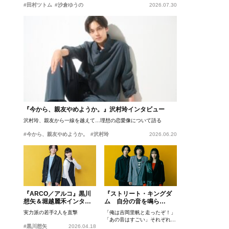
#田村ツトム
#沙倉ゆうの
2026.07.30
『今から、親友やめようか。』沢村玲インタビュー
沢村玲、親友から一線を越えて…理想の恋愛像について語る
#今から、親友やめようか。
#沢村玲
2026.06.20
『ARCO／アルコ』黒川
『ストリート・キングダ
想矢＆堀越麗禾インタビ
ム 自分の音を鳴ら
ュー
せ。』峯田和伸、若葉竜
実力派の若手2人を直撃
「俺は吉岡里帆と走ったぞ！」
也、吉岡里帆インタビュ
「あの音はすごい」それぞれの
ー
#黒川想矢
2026.04.18
忘れがたいシーンとは？