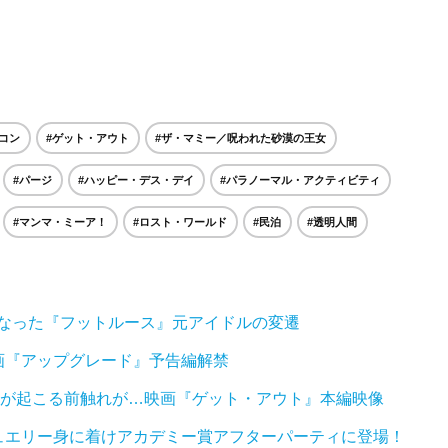
コン
#ゲット・アウト
#ザ・マミー／呪われた砂漠の王女
#パージ
#ハッピー・デス・デイ
#パラノーマル・アクティビティ
#マンマ・ミーア！
#ロスト・ワールド
#民泊
#透明人間
となった『フットルース』元アイドルの変遷
画『アップグレード』予告編解禁
とが起こる前触れが…映画『ゲット・アウト』本編映像
ジュエリー身に着けアカデミー賞アフターパーティに登場！