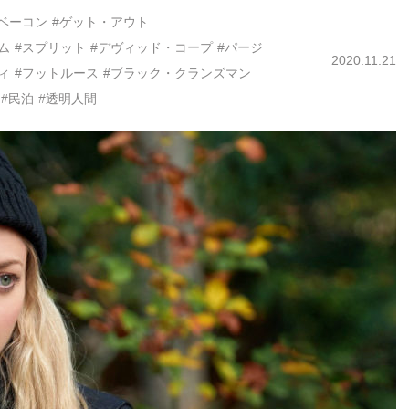
ベーコン
#ゲット・アウト
ム
#スプリット
#デヴィッド・コープ
#パージ
2020.11.21
ィ
#フットルース
#ブラック・クランズマン
#民泊
#透明人間