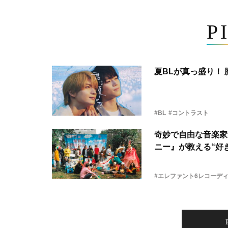
P
夏BLが真っ盛り！
#BL
#コントラスト
奇妙で自由な音楽家
ニー』が教える“好き
#エレファント6レコーデ