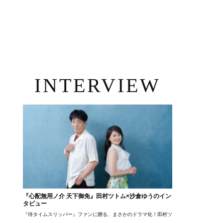
INTERVIEW
『心配無用ノ介 天下御免』田村ツトム×沙倉ゆうのイン
タビュー
『侍タイムスリッパー』ファンに贈る、まさかのドラマ化！田村ツトム×沙倉ゆうのが語