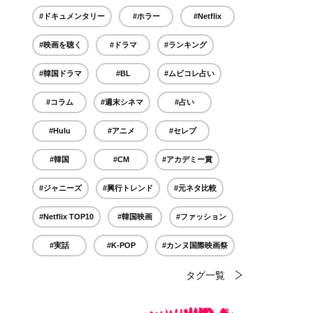
#ドキュメンタリー
#ホラー
#Netflix
#映画を聴く
#ドラマ
#ランキング
#韓国ドラマ
#BL
#ムビコレ占い
#コラム
#週末シネマ
#占い
#Hulu
#アニメ
#セレブ
#韓国
#CM
#アカデミー賞
#ジャニーズ
#興行トレンド
#元ネタ比較
#Netflix TOP10
#韓国映画
#ファッション
#実話
#K-POP
#カンヌ国際映画祭
タグ一覧