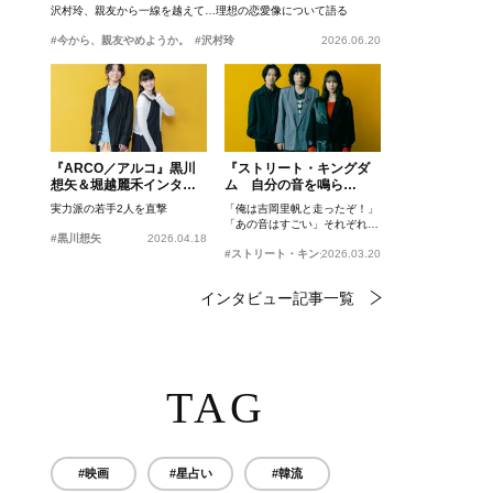
沢村玲、親友から一線を越えて…理想の恋愛像について語る
#今から、親友やめようか。
#沢村玲
2026.06.20
『ARCO／アルコ』黒川
『ストリート・キングダ
想矢＆堀越麗禾インタビ
ム 自分の音を鳴ら
ュー
せ。』峯田和伸、若葉竜
実力派の若手2人を直撃
「俺は吉岡里帆と走ったぞ！」
也、吉岡里帆インタビュ
「あの音はすごい」それぞれの
ー
#黒川想矢
2026.04.18
忘れがたいシーンとは？
#ストリート・キングダム 自分の音を鳴らせ。
2026.03.20
インタビュー記事一覧
TAG
#映画
#星占い
#韓流