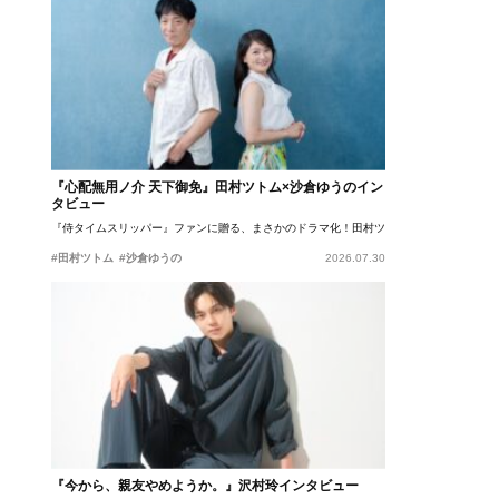
『心配無用ノ介 天下御免』田村ツトム×沙倉ゆうのイン
タビュー
『侍タイムスリッパー』ファンに贈る、まさかのドラマ化！田村ツトム×沙倉ゆうのが語
#田村ツトム
#沙倉ゆうの
2026.07.30
『今から、親友やめようか。』沢村玲インタビュー