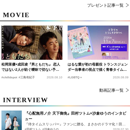
プレゼント記事一覧
MOVIE
松岡茉優×成田凌『男ともだち』 恋人
はるな愛が初の母親役 トランスジェン
ではない2人が紡ぐ曖昧で切ない予告
ダー当事者の視点で描く青春タイムス
編解禁
リップコメディ
#chilldspot
#三島有紀子
2026.08.10
#LGBTQ＋
2026.08.09
動画記事一覧
INTERVIEW
『心配無用ノ介 天下御免』田村ツトム×沙倉ゆうのインタビ
ュー
『侍タイムスリッパー』ファンに贈る、まさかのドラマ化！田村ツトム×沙倉ゆうのが語る『心配無用ノ介』撮影秘話
#田村ツトム
#沙倉ゆうの
2026.07.30