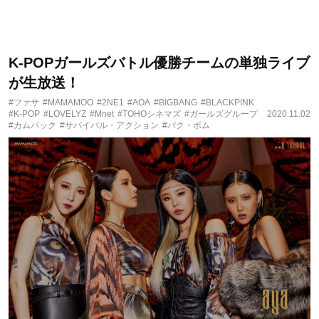
K-POPガールズバトル優勝チームの単独ライブ
が生放送！
#ファサ
#MAMAMOO
#2NE1
#AOA
#BIGBANG
#BLACKPINK
#K-POP
#LOVELYZ
#Mnet
#TOHOシネマズ
#ガールズグループ
2020.11.02
#カムバック
#サバイバル・アクション
#パク・ボム