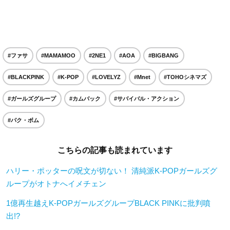
#ファサ
#MAMAMOO
#2NE1
#AOA
#BIGBANG
#BLACKPINK
#K-POP
#LOVELYZ
#Mnet
#TOHOシネマズ
#ガールズグループ
#カムバック
#サバイバル・アクション
#パク・ボム
こちらの記事も読まれています
ハリー・ポッターの呪文が切ない！ 清純派K-POPガールズグ
ループがオトナへイメチェン
1億再生越えK-POPガールズグループBLACK PINKに批判噴
出!?