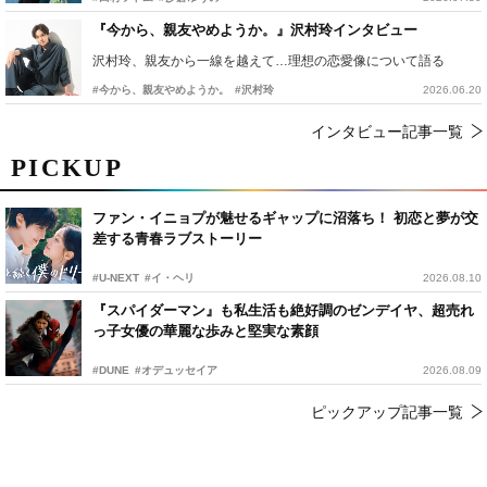
『今から、親友やめようか。』沢村玲インタビュー
沢村玲、親友から一線を越えて…理想の恋愛像について語る
#今から、親友やめようか。
#沢村玲
2026.06.20
インタビュー記事一覧
PICKUP
ファン・イニョプが魅せるギャップに沼落ち！ 初恋と夢が交
差する青春ラブストーリー
#U-NEXT
#イ・ヘリ
2026.08.10
『スパイダーマン』も私生活も絶好調のゼンデイヤ、超売れ
っ子女優の華麗な歩みと堅実な素顔
#DUNE
#オデュッセイア
2026.08.09
ピックアップ記事一覧