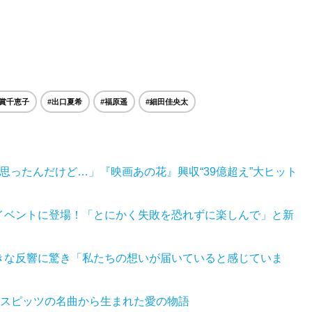
倍賞千恵子
#出口夏希
#福原遥
#細田佳央太
思ったんだけど…」『映画あの花』興収“39億超え”大ヒット
イベントに登場！「とにかく失敗を恐れずに楽しんで」と新
きな反響に驚き「私たちの想いが届いていると感じていま
1位！ スピッツの名曲から生まれた愛の物語