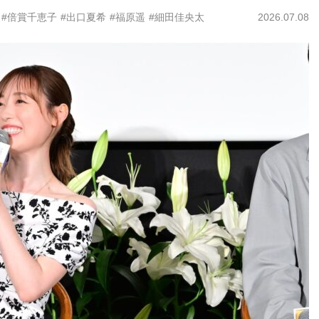
#倍賞千恵子
#出口夏希
#福原遥
#細田佳央太
2026.07.08