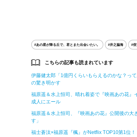
#あの星が降る丘で、君とまた出会いたい。
#井之脇海
#
こちらの記事も読まれています
伊藤健太郎「1億円くらいもらえるのかな？って
の驚き明かす
福原遥＆水上恒司、晴れ着姿で『映画あの花』
成人にエール
福原遥＆水上恒司、『映画あの花』公開後の大
す」
福士蒼汰×福原遥『楓』がNetflix TOP10第