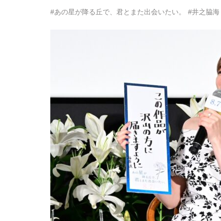
#あの星が降る丘で、君とまた出会いたい。
#井之脇海