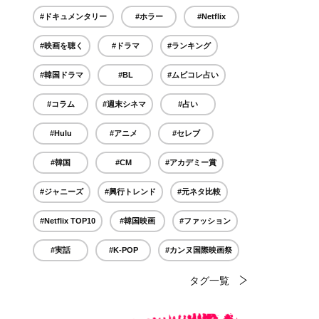
#ドキュメンタリー
#ホラー
#Netflix
#映画を聴く
#ドラマ
#ランキング
#韓国ドラマ
#BL
#ムビコレ占い
#コラム
#週末シネマ
#占い
#Hulu
#アニメ
#セレブ
#韓国
#CM
#アカデミー賞
#ジャニーズ
#興行トレンド
#元ネタ比較
#Netflix TOP10
#韓国映画
#ファッション
#実話
#K-POP
#カンヌ国際映画祭
タグ一覧