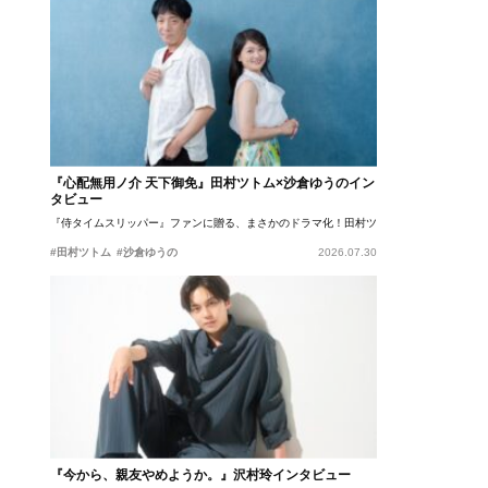
『心配無用ノ介 天下御免』田村ツトム×沙倉ゆうのイン
タビュー
『侍タイムスリッパー』ファンに贈る、まさかのドラマ化！田村ツトム×沙倉ゆうのが語
#田村ツトム
#沙倉ゆうの
2026.07.30
『今から、親友やめようか。』沢村玲インタビュー