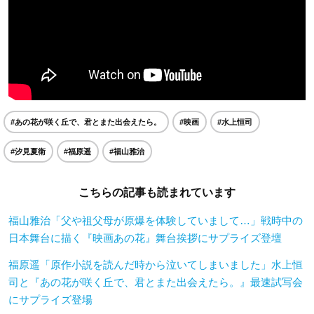
#あの花が咲く丘で、君とまた出会えたら。
#映画
#水上恒司
#汐見夏衛
#福原遥
#福山雅治
こちらの記事も読まれています
福山雅治「父や祖父母が原爆を体験していまして…」戦時中の
日本舞台に描く『映画あの花』舞台挨拶にサプライズ登壇
福原遥「原作小説を読んだ時から泣いてしまいました」水上恒
司と『あの花が咲く丘で、君とまた出会えたら。』最速試写会
にサプライズ登場