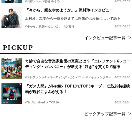
#田村ツトム
#沙倉ゆうの
2026.07.30
『今から、親友やめようか。』沢村玲インタビュー
沢村玲、親友から一線を越えて…理想の恋愛像について語る
#今から、親友やめようか。
#沢村玲
2026.06.20
インタビュー記事一覧
PICKUP
奇妙で自由な音楽家集団の真実とは？『エレファント6レコー
ディング・カンパニー』が教える“好き”を貫くDIY精神
#エレファント6レコーディング・カンパニー
#ドキュメンタリー
2026.08.05
『ガス人間』がNetflix TOP10でTOP3キープ！ 伝説的特撮映
画が現代によみがえる！
#Netflix
#Netflix TOP10
2026.08.04
ピックアップ記事一覧