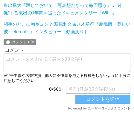
東出昌大「殺しておいて、可哀想だなって毎回思う」…”狩
猟”する東出の1年間を追ったドキュメンタリー『WILL』
相手のどこに胸キュン？ 萩原利久＆八木勇征『劇場版 美しい
彼～eternal～』インタビュー［動画あり］