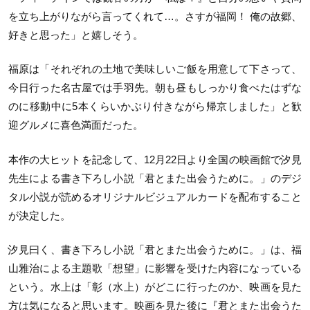
を立ち上がりながら言ってくれて…。さすが福岡！ 俺の故郷、
好きと思った」と嬉しそう。
福原は「それぞれの土地で美味しいご飯を用意して下さって、
今日行った名古屋では手羽先。朝も昼もしっかり食べたはずな
のに移動中に5本くらいかぶり付きながら帰京しました」と歓
迎グルメに喜色満面だった。
本作の大ヒットを記念して、12月22日より全国の映画館で汐見
先生による書き下ろし小説「君とまた出会うために。」のデジ
タル小説が読めるオリジナルビジュアルカードを配布すること
が決定した。
汐見曰く、書き下ろし小説「君とまた出会うために。」は、福
山雅治による主題歌「想望」に影響を受けた内容になっている
という。水上は「彰（水上）がどこに行ったのか、映画を見た
方は気になると思います。映画を見た後に『君とまた出会うた