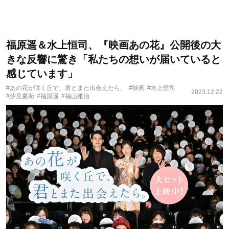
福原遥＆水上恒司、『映画あの花』公開後の大
きな反響に驚き「私たちの想いが届いていると
感じています」
#あの花が咲く丘で、君とまた出会えたら。
#映画
#水上恒司
2023.12.22
#汐見夏衛
#福原遥
#福山雅治