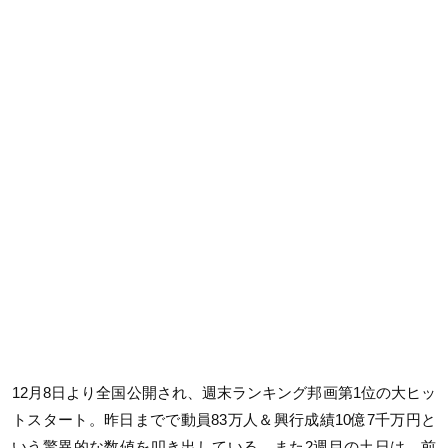
12月8日より全国公開され、週末ランキング邦画第1位の大ヒッ
トスタート。昨日までで動員83万人＆興行成績10億7千万円と
いう驚異的な数値を叩き出している。また2週目の土日は、前