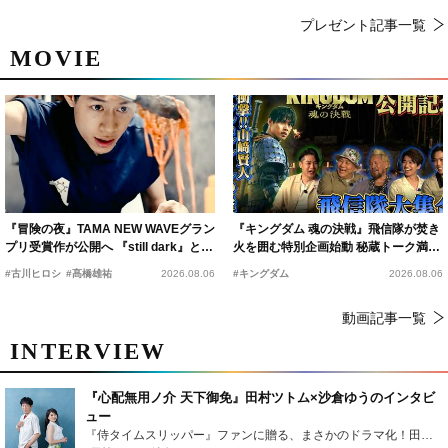
プレゼント記事一覧
MOVIE
『冒険の夜』TAMA NEW WAVEグラン
『キングダム 魂の決戦』飛信隊が焚き
プリ受賞作が公開へ 『still dark』と同
火を囲む特別企画始動 秘蔵トーク満載
時上映決定
の“キングダムキャンプ”開催
#古川ヒロシ
#髙橋雄祐
2026.08.06
#キングダム
2026.08.06
動画記事一覧
INTERVIEW
『心配無用ノ介 天下御免』田村ツトム×沙倉ゆうのインタビ
ュー
『侍タイムスリッパー』ファンに贈る、まさかのドラマ化！田村ツトム×沙倉ゆうのが語る『心配無用ノ介』撮影秘話