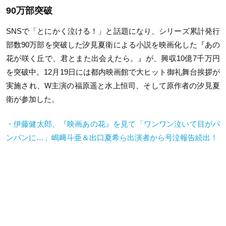
90万部突破
SNSで「とにかく泣ける！」と話題になり、シリーズ累計発行
部数90万部を突破した汐見夏衛による小説を映画化した『あの
花が咲く丘で、君とまた出会えたら。』が、興収10億7千万円
を突破中。12月19日には都内映画館で大ヒット御礼舞台挨拶が
実施され、W主演の福原遥と水上恒司、そして原作者の汐見夏
衛が参加した。
・伊藤健太郎、『映画あの花』を見て「ワンワン泣いて目がパ
ンパンに…」嶋﨑斗亜＆出口夏希ら出演者から号泣報告続出！