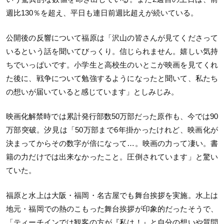
週比130％を超え、平日も連日前週比超えが続いている。
公開後の反響について福原は「沢山の皆さんが見てくださって
いるという話を聞いてびっくり。信じられません。嬉しい気持
ちでいっぱいです。小学生と高校生のいとこが映画を見てくれ
た後に、戦争について勉強するようになったと聞いて、私たち
の想いが届いていると感じています」としみじみ。
映画化解禁時では累計発行部数50万部だった原作も、今では90
万部突破。汐見は「50万部まで6年掛かったけれど、映画化が
決まってからその数字が倍になって…。映画の力って凄い。書
籍の力だけでは出来なかったこと。圧倒されています」と驚い
ていた。
福原と水上は大阪・福岡・名古屋でも舞台挨拶を実施。水上は
地元・福岡での熱のこもった舞台挨拶が印象的だったそうで、
「ティーチインでは観客の方が『私は！』と自分の想いや質問