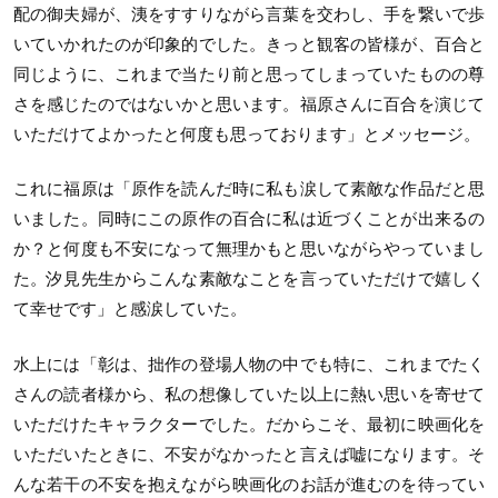
配の御夫婦が、洟をすすりながら言葉を交わし、手を繋いで歩
いていかれたのが印象的でした。きっと観客の皆様が、百合と
同じように、これまで当たり前と思ってしまっていたものの尊
さを感じたのではないかと思います。福原さんに百合を演じて
いただけてよかったと何度も思っております」とメッセージ。
これに福原は「原作を読んだ時に私も涙して素敵な作品だと思
いました。同時にこの原作の百合に私は近づくことが出来るの
か？と何度も不安になって無理かもと思いながらやっていまし
た。汐見先生からこんな素敵なことを言っていただけで嬉しく
て幸せです」と感涙していた。
水上には「彰は、拙作の登場人物の中でも特に、これまでたく
さんの読者様から、私の想像していた以上に熱い思いを寄せて
いただけたキャラクターでした。だからこそ、最初に映画化を
いただいたときに、不安がなかったと言えば嘘になります。そ
んな若干の不安を抱えながら映画化のお話が進むのを待ってい