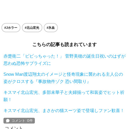
#Jホラー
#北山宏光
#氷血
こちらの記事も読まれています
赤楚衛二「ビビっちゃった！」 菅野美穂の誕生日祝いのはずが
思わぬ恐怖サプライズに
Snow Man渡辺翔太のイメージと怪奇現象に襲われる主人公の
姿がクロスする『事故物件ゾク 恐い間取り』
キスマイ北山宏光、多部未華子と夫婦揃って和装姿でヒット祈
願！
キスマイ北山宏光、まさかの猫スーツ姿で登場しファン歓喜！