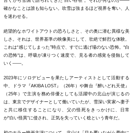
古くから雪国で語られてきた“白い存在”。それが何なのか——
確かなことは誰も知らない。吹雪は強まるほど視界を奪い、人
を迷わせる。
絶望的なホワイトアウトの恐ろしさと、その奥に潜む異様な美
しさ。それは、世界基準の映像美にして、壮絶で鮮烈な体験。
これは“感じてしまった”時点で、すでに逃げ場のない恐怖。“白
の恐怖“は、呼吸が凍りつく速度で、見る者の感覚を侵蝕して
いく——。
2023年にソロデビューを果たしアーティストとして活動する
中、ドラマ『AKIBA LOST』（26年）や舞台『醉いどれ天使』
（25年）で主演を務め俳優としても活躍中の北山が演じるの
は、東京でデザイナーとして働いていたが、雪深い実家へ妻子
と共に移住することになり、父の怪死をきっかけに、日常
が“白い怪異”に侵され、正気を失っていく稔という青年だ。
初のホラー映画主演について、北山は「目を覆いながら夢中に