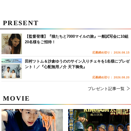
PRESENT
【監督登壇】『猫たちと7000マイルの旅』一般試写会に10組
20名様をご招待！
応募締め切り： 2026.08.15
田村ツトム＆沙倉ゆうののサイン入りチェキを1名様にプレゼ
ント！／『心配無用ノ介 天下御免』
応募締め切り： 2026.08.20
プレゼント記事一覧
MOVIE