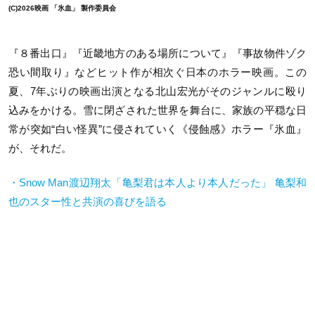
(C)2026映画 「氷血」 製作委員会
『８番出口』『近畿地方のある場所について』『事故物件ゾク
恐い間取り』などヒット作が相次ぐ日本のホラー映画。この
夏、7年ぶりの映画出演となる北山宏光がそのジャンルに殴り
込みをかける。雪に閉ざされた世界を舞台に、家族の平穏な日
常が突如“白い怪異”に侵されていく《侵蝕感》ホラー『氷血』
が、それだ。
・Snow Man渡辺翔太「亀梨君は本人より本人だった」 亀梨和
也のスター性と共演の喜びを語る