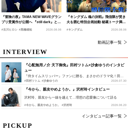
『冒険の夜』TAMA NEW WAVEグラン
『キングダム 魂の決戦』飛信隊が焚き
プリ受賞作が公開へ 『still dark』と同
火を囲む特別企画始動 秘蔵トーク満載
時上映決定
の“キングダムキャンプ”開催
#古川ヒロシ
#髙橋雄祐
2026.08.06
#キングダム
2026.08.06
動画記事一覧
INTERVIEW
『心配無用ノ介 天下御免』田村ツトム×沙倉ゆうのインタビ
ュー
『侍タイムスリッパー』ファンに贈る、まさかのドラマ化！田村ツトム×沙倉ゆうのが語る『心配無用ノ介』撮影秘話
#田村ツトム
#沙倉ゆうの
2026.07.30
『今から、親友やめようか。』沢村玲インタビュー
沢村玲、親友から一線を越えて…理想の恋愛像について語る
#今から、親友やめようか。
#沢村玲
2026.06.20
インタビュー記事一覧
PICKUP