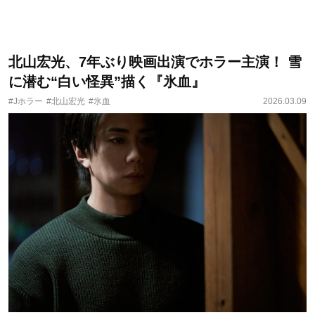
北山宏光、7年ぶり映画出演でホラー主演！ 雪
に潜む“白い怪異”描く『氷血』
#Jホラー
#北山宏光
#氷血
2026.03.09