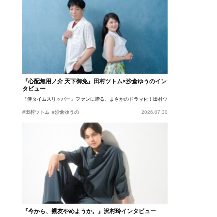
『心配無用ノ介 天下御免』田村ツトム×沙倉ゆうのイン
タビュー
『侍タイムスリッパー』ファンに贈る、まさかのドラマ化！田村ツトム×沙倉ゆうのが語
#田村ツトム
#沙倉ゆうの
2026.07.30
『今から、親友やめようか。』沢村玲インタビュー