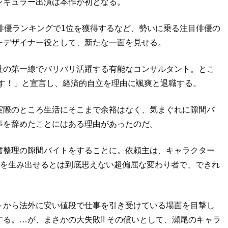
レギュラー出演は本作が初となる。
俳優ランキングで1位を獲得するなど、勢いに乗る注目俳優の
ーデザイナー役として、新たな一面を見せる。
社の第一線でバリバリ活躍する有能なコンサルタント。とこ
ます！」と宣言し、経済的自立を理由に颯爽と退職する。
実際のところ生活にそこまで余裕はなく、気まぐれに隙間バ
事を辞めたことにはある理由があったのだ。
書整理の隙間バイトをすることに。依頼主は、キャラクター
”を生み出せるとは到底思えない超偏屈な変わり者で、できれ
トから法外に安い値段で仕事を引き受けている場面を目撃し
る。…が、まさかの大失敗!! その償いとして、瀬尾のキャラ