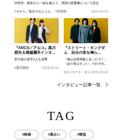
沢村玲、親友から一線を越えて…理想の恋愛像について語る
#今から、親友やめようか。
#沢村玲
2026.06.20
『ARCO／アルコ』黒川
『ストリート・キングダ
想矢＆堀越麗禾インタビ
ム 自分の音を鳴ら
ュー
せ。』峯田和伸、若葉竜
実力派の若手2人を直撃
「俺は吉岡里帆と走ったぞ！」
也、吉岡里帆インタビュ
「あの音はすごい」それぞれの
ー
#黒川想矢
2026.04.18
忘れがたいシーンとは？
#ストリート・キングダム 自分の音を鳴らせ。
2026.03.20
インタビュー記事一覧
TAG
#映画
#星占い
#韓流