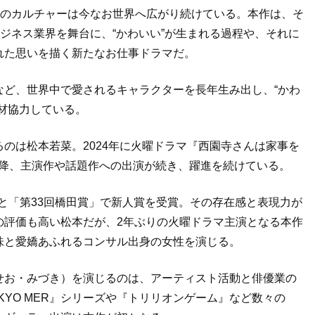
そのカルチャーは今なお世界へ広がり続けている。本作は、そ
ビジネス業界を舞台に、“かわいい”が生まれる過程や、それに
れた思いを描く新たなお仕事ドラマだ。
など、世界中で愛されるキャラクターを長年生み出し、“かわ
材協力している。
のは松本若菜。2024年に火曜ドラマ『西園寺さんは家事を
以降、主演作や話題作への出演が続き、躍進を続けている。
」と「第33回橋田賞」で新人賞を受賞。その存在感と表現力が
の評価も高い松本だが、2年ぶりの火曜ドラマ主演となる本作
味と愛嬌あふれるコンサル出身の女性を演じる。
せお・みづき）を演じるのは、アーティスト活動と俳優業の
YO MER』シリーズや『トリリオンゲーム』など数々の