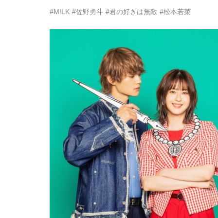
#M!LK
#佐野勇斗
#君の好きは無敵
#松本若菜