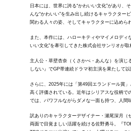
日本には、世界に誇る“かわいい文化”があり、
んな“かわいい”を生み出し続けるキャラクター
関わる人々の姿、そしてキャラクターに込めら
また、本作には、ハローキティやマイメロディ
いい文化”を牽引してきた株式会社サンリオが取
主人公・草壁杏奈（くさかべ・あんな）を演じる
しない』でGP帯連続ドラマ初主演を果たして
さらに、2025年には「第49回エランドール賞
高く評価されている。近年はシリアスな役柄で
では、パワフルながらダメな一面も持つ、人間
訳ありのキャラクターデザイナー・瀬尾深月（
両面で目覚ましい活躍を続ける佐野勇斗。『TOK