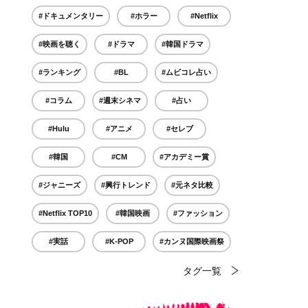
#ドキュメンタリー
#ホラー
#Netflix
#映画を聴く
#ドラマ
#韓国ドラマ
#ランキング
#BL
#ムビコレ占い
#コラム
#週末シネマ
#占い
#Hulu
#アニメ
#セレブ
#韓国
#CM
#アカデミー賞
#ジャニーズ
#興行トレンド
#元ネタ比較
#Netflix TOP10
#韓国映画
#ファッション
#実話
#K-POP
#カンヌ国際映画祭
タグ一覧