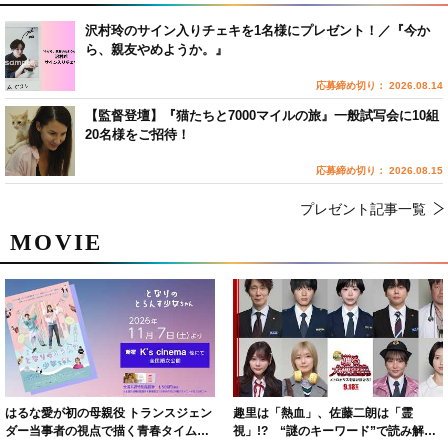
沢村玲のサイン入りチェキを1名様にプレゼント！／『今か
ら、親友やめようか。』
応募締め切り： 2026.08.14
【監督登壇】『猫たちと7000マイルの旅』一般試写会に10組
20名様をご招待！
応募締め切り： 2026.08.15
プレゼント記事一覧
MOVIE
はるな愛が初の母親役 トランスジェン
趣里は「熱血」、佐藤二朗は「霊
ダー当事者の視点で描く青春タイムス
視」!? “謎のキーワード”で読み解く