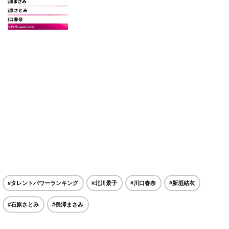
#タレントパワーランキング
#北川景子
#川口春奈
#新垣結衣
#石原さとみ
#長澤まさみ