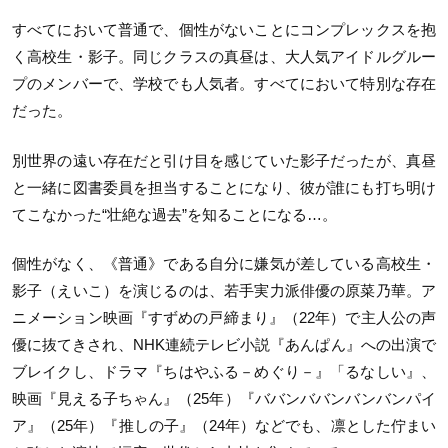
すべてにおいて普通で、個性がないことにコンプレックスを抱
く高校生・影子。同じクラスの真昼は、大人気アイドルグルー
プのメンバーで、学校でも人気者。すべてにおいて特別な存在
だった。
別世界の遠い存在だと引け目を感じていた影子だったが、真昼
と一緒に図書委員を担当することになり、彼が誰にも打ち明け
てこなかった“壮絶な過去”を知ることになる…。
個性がなく、《普通》である自分に嫌気が差している高校生・
影子（えいこ）を演じるのは、若手実力派俳優の原菜乃華。ア
ニメーション映画『すずめの戸締まり』（22年）で主人公の声
優に抜てきされ、NHK連続テレビ小説『あんぱん』への出演で
ブレイクし、ドラマ『ちはやふる－めぐり－』「るなしい』、
映画『見える子ちゃん』（25年）『ババンババンバンバンパイ
ア』（25年）『推しの子』（24年）などでも、凛とした佇まい