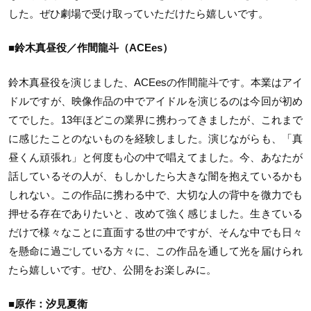
した。ぜひ劇場で受け取っていただけたら嬉しいです。
■鈴木真昼役／作間龍斗（ACEes）
鈴木真昼役を演じました、ACEesの作間龍斗です。本業はアイ
ドルですが、映像作品の中でアイドルを演じるのは今回が初め
てでした。13年ほどこの業界に携わってきましたが、これまで
に感じたことのないものを経験しました。演じながらも、「真
昼くん頑張れ」と何度も心の中で唱えてました。今、あなたが
話しているその人が、もしかしたら大きな闇を抱えているかも
しれない。この作品に携わる中で、大切な人の背中を微力でも
押せる存在でありたいと、改めて強く感じました。生きている
だけで様々なことに直面する世の中ですが、そんな中でも日々
を懸命に過ごしている方々に、この作品を通して光を届けられ
たら嬉しいです。ぜひ、公開をお楽しみに。
■原作：汐見夏衛