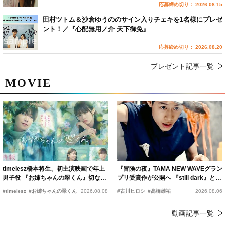
応募締め切り： 2026.08.15
田村ツトム＆沙倉ゆうののサイン入りチェキを1名様にプレゼ
ント！／『心配無用ノ介 天下御免』
応募締め切り： 2026.08.20
プレゼント記事一覧
MOVIE
timelesz橋本将生、初主演映画で年上
『冒険の夜』TAMA NEW WAVEグラン
男子役 『お姉ちゃんの翠くん』切ない
プリ受賞作が公開へ 『still dark』と同
恋の幕開けを予感
時上映決定
#timelesz
#お姉ちゃんの翠くん
2026.08.08
#古川ヒロシ
#髙橋雄祐
2026.08.06
動画記事一覧