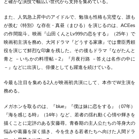
と確かな演技で幅広い世代から支持を集めている。
また、人気急上昇中のアイドルで、勉強も性格も完璧な、誰も
が羨む《特別》な存在・真昼（まひる）を演じるのは、ACEes
の作間龍斗。映画『山田くんとLv999の恋をする』（25年）で
映画初主演を務め、大河ドラマ『どうする家康』では豊臣秀頼
役を演じて鮮烈な印象を残した。その後もドラマ『ながたんと
青と －いちかの料理帖－2』『月夜行路 －答えは名作の中に
－』などに出演し、俳優としても躍進を続けている。
今最も注目を集める2人が映画初共演にして、本作でW主演を
務める。
メガホンを取るのは、『blue』『僕は妹に恋をする』（07年）
『海を感じる時』（14年）など、若者の揺れ動く心情や輝きを
描くことに定評のある安藤尋。青春期の主人公たちの等身大の
悩みや葛藤を深く描き、今を生きる若者たちへ向けた人間ドラ