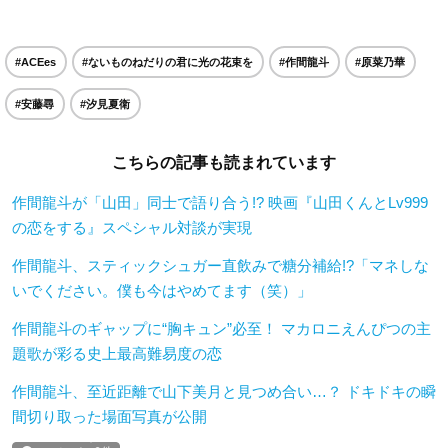
#ACEes
#ないものねだりの君に光の花束を
#作間龍斗
#原菜乃華
#安藤尋
#汐見夏衛
こちらの記事も読まれています
作間龍斗が「山田」同士で語り合う!? 映画『山田くんとLv999
の恋をする』スペシャル対談が実現
作間龍斗、スティックシュガー直飲みで糖分補給!?「マネしな
いでください。僕も今はやめてます（笑）」
作間龍斗のギャップに“胸キュン”必至！ マカロニえんぴつの主
題歌が彩る史上最高難易度の恋
作間龍斗、至近距離で山下美月と見つめ合い…？ ドキドキの瞬
間切り取った場面写真が公開