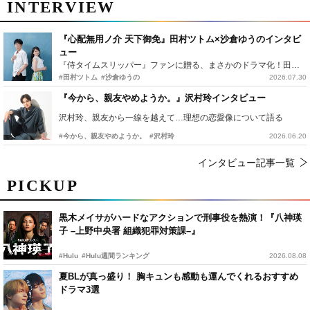
INTERVIEW
『心配無用ノ介 天下御免』田村ツトム×沙倉ゆうのインタビ
ュー
『侍タイムスリッパー』ファンに贈る、まさかのドラマ化！田村ツトム×沙倉ゆうのが語る『心配無用ノ介』撮影秘話
#田村ツトム
#沙倉ゆうの
2026.07.30
『今から、親友やめようか。』沢村玲インタビュー
沢村玲、親友から一線を越えて…理想の恋愛像について語る
#今から、親友やめようか。
#沢村玲
2026.06.20
インタビュー記事一覧
PICKUP
黒木メイサがハードなアクションで刑事役を熱演！『八神瑛
子 –上野中央署 組織犯罪対策課–』
#Hulu
#Hulu週間ランキング
2026.08.08
夏BLが真っ盛り！ 胸キュンも感動も運んでくれるおすすめ
ドラマ3選