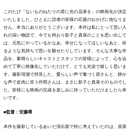
このたび「ないものねだりの君に光の花束を」の映画化が決定
いたしました。ひとえに読者の皆様の応援のおかげに他なりま
せん。本当にありがとうございます。本作は私にとって思い入
れの深い物語で、今でも時おり影子と真昼のことを思い出して
は、元気にやっているかなあ、幸せになってほしいなあと、祈
るような気持ちで思いを馳せたりしています。そんな大事な作
品を、素晴らしいキャストとスタッフの皆様によって、心を込
めて丁寧に映像化していただけて、とても光栄で嬉しく思いま
す。撮影現場で拝見した、愛らしい声で毒づく原さんと、静か
な声で皮肉に笑う作間さんは、まさに影子と真昼そのものでし
た。皆様にも映画の完成を楽しみに待っていただけましたら幸
いです。
■監督：安藤尋
本作を撮影しているあいだ演出面で特に考えていたのは、原菜