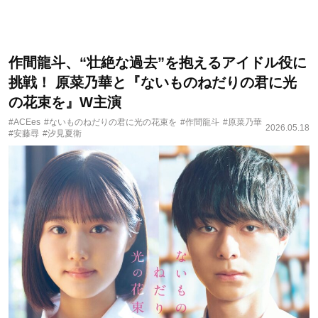
作間龍斗、“壮絶な過去”を抱えるアイドル役に
挑戦！ 原菜乃華と『ないものねだりの君に光
の花束を』W主演
#ACEes
#ないものねだりの君に光の花束を
#作間龍斗
#原菜乃華
2026.05.18
#安藤尋
#汐見夏衛